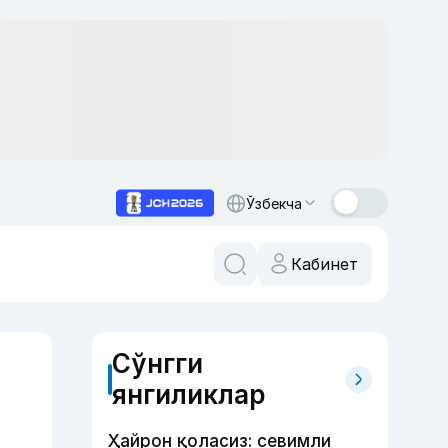
Ўзбекча
Кабинет
Сўнгги
янгиликлар
Ҳайрон қоласиз: севимли