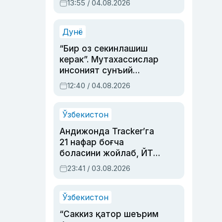
13:55 / 04.08.2026
устаси Римма
Аҳмедованинг
синовларга тўла ҳаёти
Дунё
“Бир оз секинлашиш
керак”. Мутахассислар
инсоният сунъий
интеллектни бошқара
12:40 / 04.08.2026
олмай қолишидан
хавотир билдирди
Ўзбекистон
Андижонда Tracker’га
21 нафар боғча
боласини жойлаб, ЙТҲ
содир этган аёлга суд
23:41 / 03.08.2026
ҳукми ўқилди
Ўзбекистон
“Саккиз қатор шеърим