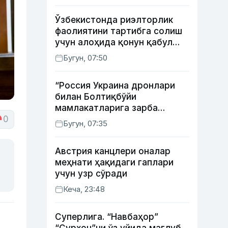
Ўзбекистонда риэлторлик
фаолиятини тартибга солиш
учун алоҳида қонун қабул
қилинди
Бугун, 07:50
“Россия Украина дронлари
билан Болтиқбўйи
мамлакатларига зарба
бермоқчи” — Литва мудофаа
0
Бугун, 07:35
вазири
Австрия канцлери оналар
меҳнати ҳақидаги гаплари
учун узр сўради
Кеча, 23:48
Суперлига. “Навбаҳор”