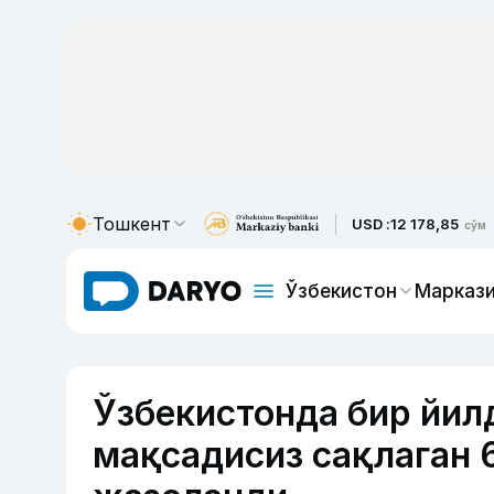
Тошкент
USD :
12 178,85
сўм
Ўзбекистон
Маркази
Ўзбекистонда бир йил
мақсадисиз сақлаган 