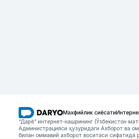
Махфийлик сиёсати
Интерне
“Дарё” интернет-нашрининг (Ўзбекистон мат
Администрацияси ҳузуридаги Ахборот ва ом
билан оммавий ахборот воситаси сифатида р