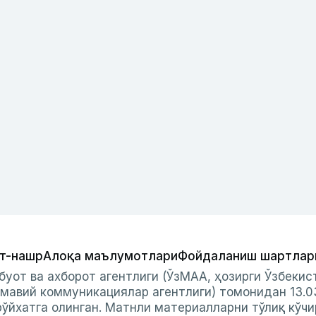
т-нашр
Алоқа маълумотлари
Фойдаланиш шартлар
буот ва ахборот агентлиги (ЎзМАА, ҳозирги Ўзбеки
мавий коммуникациялар агентлиги) томонидан 13.0
ўйхатга олинган. Матнли материалларни тўлиқ кўчи