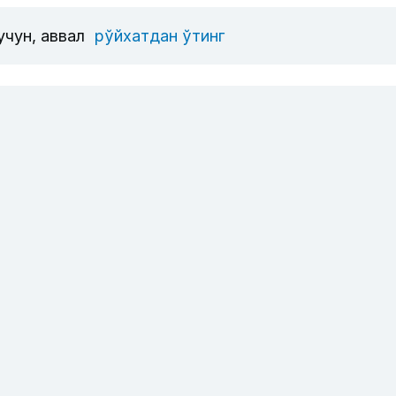
учун, аввал
рўйхатдан ўтинг