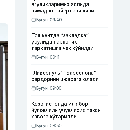
егуликларимиз аслида
нимадан тайёрланишини
биласизми?
Бугун, 09:40
Тошкентда “закладка”
усулида наркотик
тарқатишга чек қўйилди
Бугун, 09:11
“Ливерпуль” “Барселона”
сардорини ижарага олади
Бугун, 09:00
Қозоғистонда илк бор
йўловчили учувчисиз такси
ҳавога кўтарилди
Бугун, 08:50