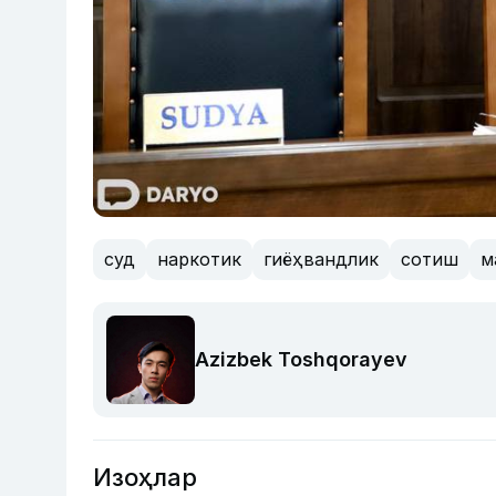
суд
наркотик
гиёҳвандлик
сотиш
м
Azizbek Toshqorayev
Изоҳлар