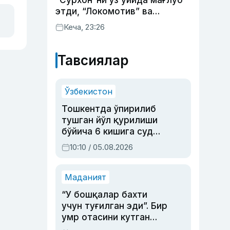
“Сурхон”ни ўз уйида мағлуб
этди, “Локомотив” ва
“Хоразм” уйда ғалаба
Кеча, 23:26
қозонди
Тавсиялар
Ўзбекистон
Тошкентда ўпирилиб
тушган йўл қурилиши
бўйича 6 кишига суд
ҳукми ўқилди
10:10 / 05.08.2026
Маданият
“У бошқалар бахти
учун туғилган эди”. Бир
умр отасини кутган
актриса ва дубльяж