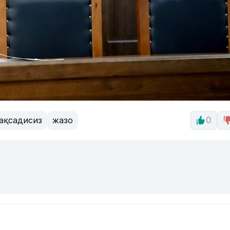
ақсадисиз
жазо
0