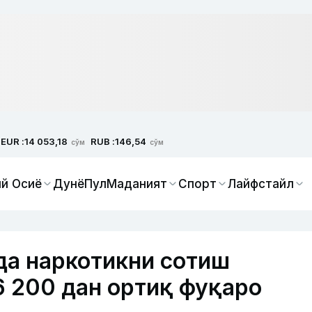
EUR :
RUB :
14 053,18
146,54
сўм
сўм
й Осиё
Дунё
Пул
Маданият
Спорт
Лайфстайл
да наркотикни сотиш
6 200 дан ортиқ фуқаро