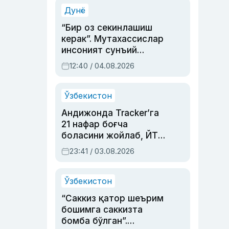
синовларга тўла ҳаёти
Дунё
“Бир оз секинлашиш
керак”. Мутахассислар
инсоният сунъий
интеллектни бошқара
12:40 / 04.08.2026
олмай қолишидан
хавотир билдирди
Ўзбекистон
Андижонда Tracker’га
21 нафар боғча
боласини жойлаб, ЙТҲ
содир этган аёлга суд
23:41 / 03.08.2026
ҳукми ўқилди
Ўзбекистон
“Саккиз қатор шеърим
бошимга саккизта
бомба бўлган”.