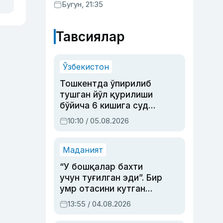
хизматлар кўрсатилгани
Бугун, 21:35
маълум қилинди
Тавсиялар
Ўзбекистон
Тошкентда ўпирилиб
тушган йўл қурилиши
бўйича 6 кишига суд
ҳукми ўқилди
10:10 / 05.08.2026
Маданият
“У бошқалар бахти
учун туғилган эди”. Бир
умр отасини кутган
актриса ва дубльяж
13:55 / 04.08.2026
устаси Римма
Аҳмедованинг