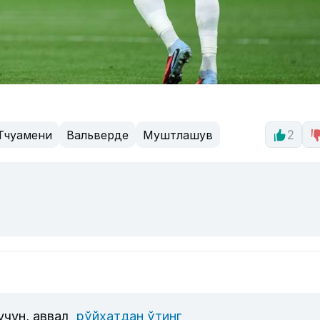
Тчуамени
Вальверде
Муштлашув
2
учун, аввал
рўйхатдан ўтинг