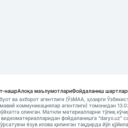
т-нашр
Алоқа маълумотлари
Фойдаланиш шартлар
буот ва ахборот агентлиги (ЎзМАА, ҳозирги Ўзбеки
мавий коммуникациялар агентлиги) томонидан 13.0
ўйхатга олинган. Матнли материалларни тўлиқ кўчи
и видеоматериалларидан фойдаланишга “daryo.uz” с
ўрсатувчи ёзув илова қилинган тақдирда йўл қўйил