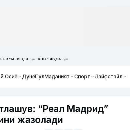
EUR :
RUB :
14 053,18
146,54
сўм
сўм
й Осиё
Дунё
Пул
Маданият
Спорт
Лайфстайл
тлашув: “Реал Мадрид”
ини жазолади