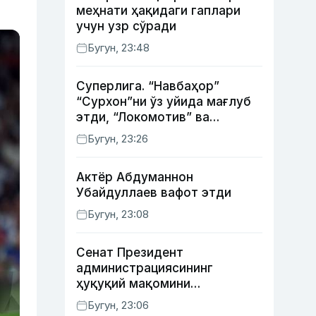
меҳнати ҳақидаги гаплари
учун узр сўради
Бугун, 23:48
Суперлига. “Навбаҳор”
“Сурхон”ни ўз уйида мағлуб
этди, “Локомотив” ва
“Хоразм” уйда ғалаба
Бугун, 23:26
қозонди
Актёр Абду­маннон
Убайдуллаев вафот этди
Бугун, 23:08
Сенат Президент
администрациясининг
ҳуқуқий мақомини
белгиловчи конституциявий
Бугун, 23:06
қонунни маъқуллади