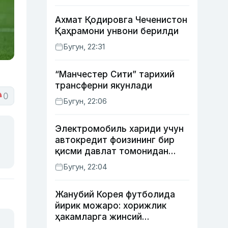
Ахмат Қодировга Чеченистон
Қаҳрамони унвони берилди
Бугун, 22:31
“Манчестер Сити” тарихий
трансферни якунлади
0
Бугун, 22:06
Электромобиль хариди учун
автокредит фоизининг бир
қисми давлат томонидан
қоплаб берилиши мумкин
Бугун, 22:04
Жанубий Корея футболида
йирик можаро: хорижлик
ҳакамларга жинсий