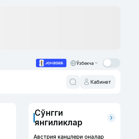
Ўзбекча
Кабинет
Сўнгги
янгиликлар
Австрия канцлери оналар