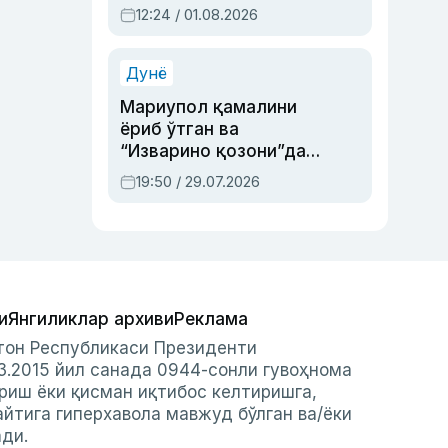
Абдулла Ориповни
12:24 / 01.08.2026
сиёсий айбловлардан
асраб қолган воқеа
Дунё
Мариупол қамалини
ёриб ўтган ва
“Изварино қозони”дан
чиққан қаҳрамон —
19:50 / 29.07.2026
Украина армияси бош
қўмондони Драпатий
ҳақида
и
Янгиликлар архиви
Реклама
стон Республикаси Президенти
3.2015 йил санада 0944-сонли гувоҳнома
риш ёки қисман иқтибос келтиришга,
айтига гиперхавола мавжуд бўлган ва/ёки
ади.