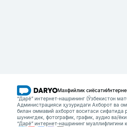
Махфийлик сиёсати
Интерне
“Дарё” интернет-нашрининг (Ўзбекистон мат
Администрацияси ҳузуридаги Ахборот ва ом
билан оммавий ахборот воситаси сифатида р
шунингдек, фотографик, график, аудио ва/ёк
“Дарё” интернет-нашрининг муаллифлигини к