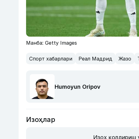
Манба: Getty Images
Спорт хабарлари
Реал Мадрид
Жазо
Humoyun Oripov
Изоҳлар
Изоҳ қолдириш 