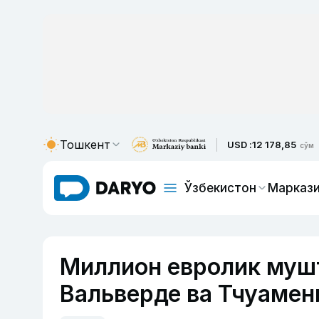
Тошкент
USD :
12 178,85
сўм
Ўзбекистон
Маркази
Миллион евролик муш
Вальверде ва Тчуамен