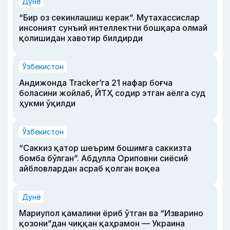
Дунё
“Бир оз секинлашиш керак”. Мутахассислар
инсоният сунъий интеллектни бошқара олмай
қолишидан хавотир билдирди
Ўзбекистон
Андижонда Tracker’га 21 нафар боғча
боласини жойлаб, ЙТҲ содир этган аёлга суд
ҳукми ўқилди
Ўзбекистон
“Саккиз қатор шеърим бошимга саккизта
бомба бўлган”. Абдулла Ориповни сиёсий
айбловлардан асраб қолган воқеа
Дунё
Мариупол қамалини ёриб ўтган ва “Изварино
қозони”дан чиққан қаҳрамон — Украина