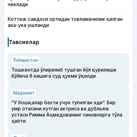
чеклади
Коттеж савдоси ортидан товламачилик қилган
ака-ука ушланди
Тавсиялар
Ўзбекистон
Тошкентда ўпирилиб тушган йўл қурилиши
бўйича 6 кишига суд ҳукми ўқилди
Маданият
“У бошқалар бахти учун туғилган эди”. Бир
умр отасини кутган актриса ва дубльяж
устаси Римма Аҳмедованинг синовларга тўла
ҳаёти