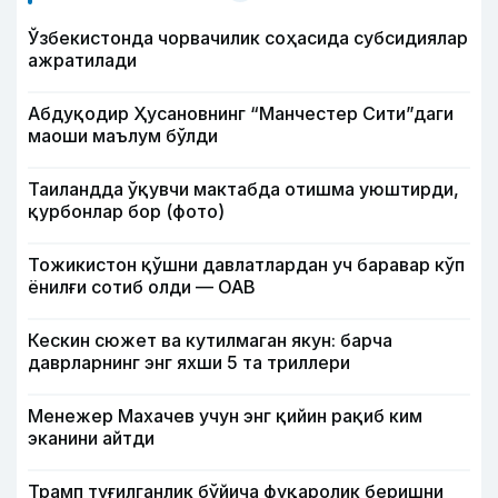
Ўзбекистонда чорвачилик соҳасида субсидиялар
ажратилади
Абдуқодир Ҳусановнинг “Манчестер Сити”даги
маоши маълум бўлди
Таиландда ўқувчи мактабда отишма уюштирди,
қурбонлар бор (фото)
Тожикистон қўшни давлатлардан уч баравар кўп
ёнилғи сотиб олди — ОАВ
Кескин сюжет ва кутилмаган якун: барча
даврларнинг энг яхши 5 та триллери
Менежер Махачев учун энг қийин рақиб ким
эканини айтди
Трамп туғилганлик бўйича фуқаролик беришни