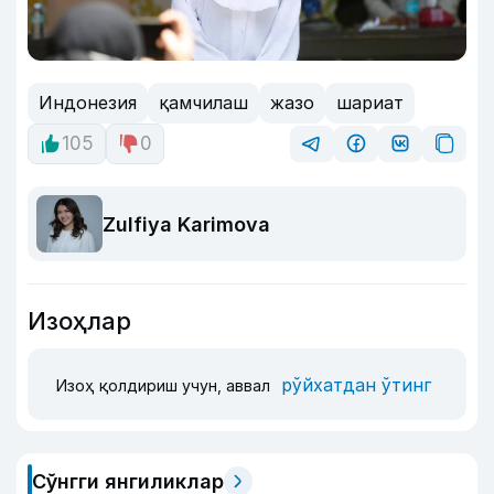
Индонезия
қамчилаш
жазо
шариат
105
0
Zulfiya Karimova
Изоҳлар
рўйхатдан ўтинг
Изоҳ қолдириш учун, аввал
Сўнгги янгиликлар