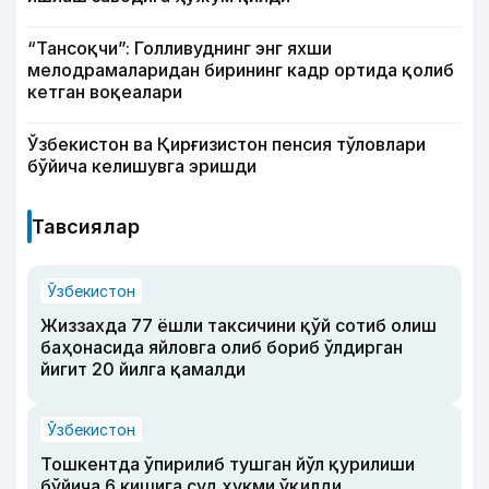
“Тансоқчи”: Голливуднинг энг яхши
мелодрамаларидан бирининг кадр ортида қолиб
кетган воқеалари
Ўзбекистон ва Қирғизистон пенсия тўловлари
бўйича келишувга эришди
Тавсиялар
Ўзбекистон
Жиззахда 77 ёшли таксичини қўй сотиб олиш
баҳонасида яйловга олиб бориб ўлдирган
йигит 20 йилга қамалди
Ўзбекистон
Тошкентда ўпирилиб тушган йўл қурилиши
бўйича 6 кишига суд ҳукми ўқилди