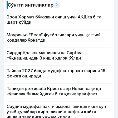
Сўнгги янгиликлар
Эрон Ҳормуз бўғозини очиш учун АҚШга 6 та
шарт қўйди
Моуриньо “Реал” футболчилари учун қатъий
қоидалар ўрнатди
Сирдарёда юк машинаси ва Captiva
тўқнашишидан 3 киши ҳалок бўлди
Тайван 2027 йилда мудофаа харажатларини 16
фоизга оширади
Таниқли режиссёр Кристофер Нолан ҳақида
кўпчилик билмайдиган 6 та қизиқарли факт
Саудия мудофаа пакти имзолаганидан икки кун
ўтиб ҳусийлар қиролликнинг нефтни қайта
ишлаш заводига ҳужум қилди