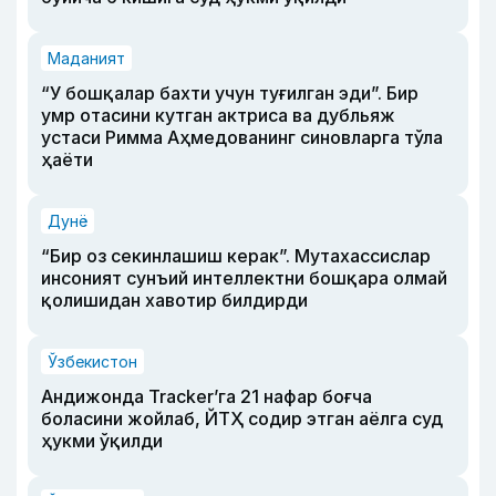
Маданият
“У бошқалар бахти учун туғилган эди”. Бир
умр отасини кутган актриса ва дубльяж
устаси Римма Аҳмедованинг синовларга тўла
ҳаёти
Дунё
“Бир оз секинлашиш керак”. Мутахассислар
инсоният сунъий интеллектни бошқара олмай
қолишидан хавотир билдирди
Ўзбекистон
Андижонда Tracker’га 21 нафар боғча
боласини жойлаб, ЙТҲ содир этган аёлга суд
ҳукми ўқилди