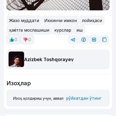
Жазо муддати
Иккинчи имкон
лойиҳаси
ҳаётга мослашиши
курслар
иш
0
0
Azizbek Toshqorayev
Изоҳлар
рўйхатдан ўтинг
Изоҳ қолдириш учун, аввал