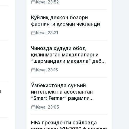
Кеча, 23:52
Қўйлиқ деҳқон бозори
фаолияти қисман чекланди
Кеча, 23:31
Чинозда ҳудуди обод
қилинмаган маҳаллаларни
“шармандали маҳалла” деб
белгилаш бошланди
Кеча, 23:15
Ўзбекистонда сунъий
и
интеллектга асосланган
“Smart Fermer” рақамли
платформаси ишга
Кеча, 23:05
туширилади
FIFA президенти сайловда