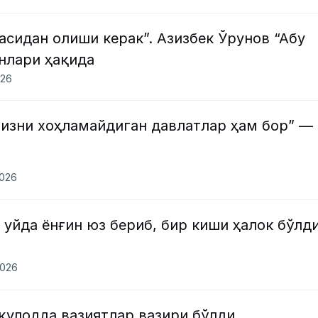
асидан олиши керак”. Азизбек Ўрунов “Абу
нлари ҳақида
026
изни хоҳламайдиган давлатлар ҳам бор” —
2026
 уйда ёнғин юз бериб, бир киши ҳалок бўлд
2026
қулодда вазиятлар вазири бўлди