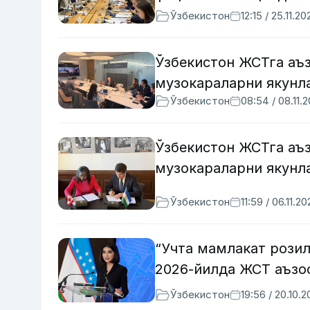
Ўзбекистон
12:15 / 25.11.20
Ўзбекистон ЖСТга аъ
музокараларни якунл
Ўзбекистон
08:54 / 08.11.
Ўзбекистон ЖСТга аъз
музокараларни якунл
Ўзбекистон
11:59 / 06.11.2
“Учта мамлакат рози
2026-йилда ЖСТ аъзо
Ўзбекистон
19:56 / 20.10.