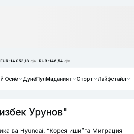
EUR :
RUB :
14 053,18
146,54
сўм
сўм
й Осиё
Дунё
Пул
Маданият
Спорт
Лайфстайл
избек Урунов"
ка ва Hyundai. “Корея иши”га Миграция