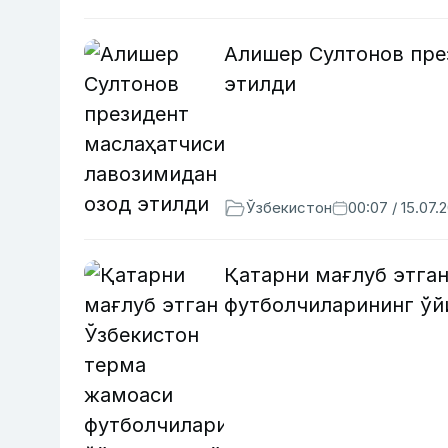
Алишер Султонов пре
этилди
Ўзбекистон
00:07 / 15.07.
Қатарни мағлуб этга
футболчиларининг ўй