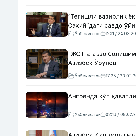
“Тегишли вазирлик ёқ
Сахий”даги савдо ўйи
Ўзбекистон
12:11 / 24.03.2
“ЖСТга аъзо болишим
Азизбек Ўрунов
Ўзбекистон
17:25 / 23.03.
Ангренда кўп қаватли
Ўзбекистон
02:16 / 08.02.
Азизбек Икромов фав