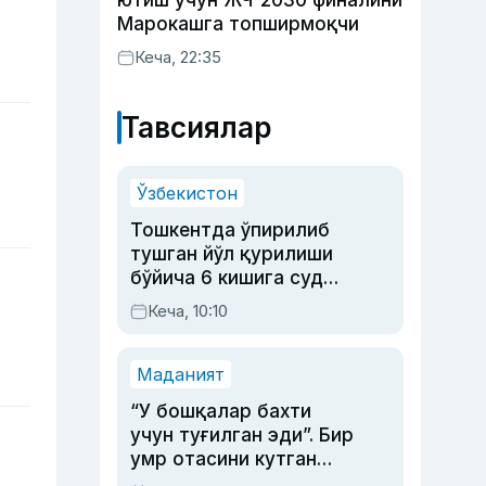
ютиш учун ЖЧ-2030 финалини
Марокашга топширмоқчи
Кеча, 22:35
Тавсиялар
Ўзбекистон
Тошкентда ўпирилиб
тушган йўл қурилиши
бўйича 6 кишига суд
ҳукми ўқилди
Кеча, 10:10
Маданият
“У бошқалар бахти
учун туғилган эди”. Бир
умр отасини кутган
актриса ва дубльяж