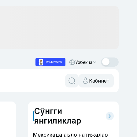
Ўзбекча
Кабинет
Сўнгги
янгиликлар
Мексикада аъло натижалар