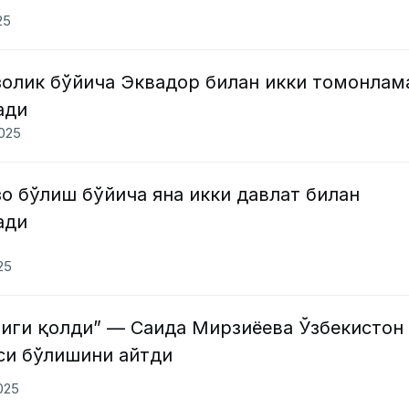
25
золик бўйича Эквадор билан икки томонлам
ади
2025
о бўлиш бўйича яна икки давлат билан
ади
025
лиги қолди” — Саида Мирзиёева Ўзбекистон
си бўлишини айтди
2025