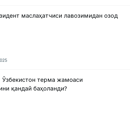
зидент маслаҳатчиси лавозимидан озод
2025
н Ўзбекистон терма жамоаси
ини қандай баҳоланди?