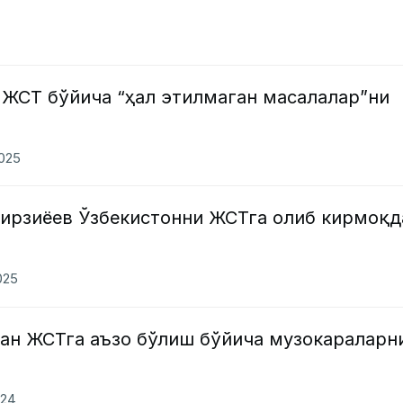
 ЖСТ бўйича “ҳал этилмаган масалалар”ни
2025
ирзиёев Ўзбекистонни ЖСТга олиб кирмоқд
025
лан ЖСТга аъзо бўлиш бўйича музокараларн
024