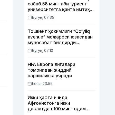
сабаб 58 минг абитуриент
университетга қайта имтиҳон
топширади
Бугун, 07:35
Тошкент ҳокимлиги “Qo‘yliq
avenue” можароси юзасидан
муносабат билдирди:
қурилиш ишларининг 53
Бугун, 07:10
фоизи якунланган
FIFA Европа лигалари
томонидан жиддий
қаршиликка учради
Кеча, 23:55
Икки ҳафта ичида
Афғонистонга икки
давлатдан 100 минг одам
қайтиб келди