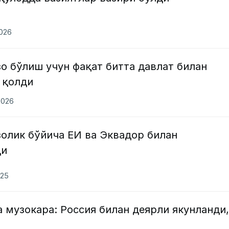
2026
о бўлиш учун фақат битта давлат билан
 қолди
2026
олик бўйича ЕИ ва Эквадор билан
ди
025
 музокара: Россия билан деярли якунланди,