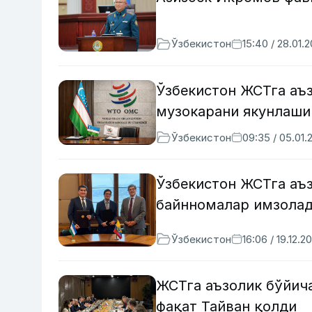
Ўзбекистон
15:40 / 28.01.
Ўзбекистон ЖСТга аъз
музокарани якунлаши
Ўзбекистон
09:35 / 05.01.
Ўзбекистон ЖСТга аъз
байнномалар имзола
Ўзбекистон
16:06 / 19.12.2
ЖСТга аъзолик бўйича
фақат Тайван қолди