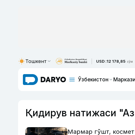
Тошкент
USD :
12 178,85
сўм
Ўзбекистон
Маркази
Қидирув натижаси "Аз
Мармар гўшт, космети