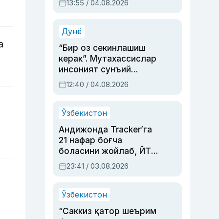
13:55 / 04.08.2026
устаси Римма
Аҳмедованинг
синовларга тўла ҳаёти
Дунё
а
“Бир оз секинлашиш
керак”. Мутахассислар
инсоният сунъий
интеллектни бошқара
12:40 / 04.08.2026
олмай қолишидан
хавотир билдирди
Ўзбекистон
Андижонда Tracker’га
21 нафар боғча
боласини жойлаб, ЙТҲ
содир этган аёлга суд
23:41 / 03.08.2026
ҳукми ўқилди
Ўзбекистон
“Саккиз қатор шеърим