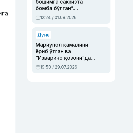
бошимга саккизта
бомба бўлган”.
ига
Абдулла Ориповни
12:24 / 01.08.2026
сиёсий айбловлардан
асраб қолган воқеа
Дунё
Мариупол қамалини
ёриб ўтган ва
“Изварино қозони”дан
чиққан қаҳрамон —
19:50 / 29.07.2026
Украина армияси бош
қўмондони Драпатий
ҳақида