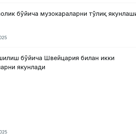
золик бўйича музокараларни тўлиқ якунлаш
2025
шилиш бўйича Швейцария билан икки
арни якунлади
2025