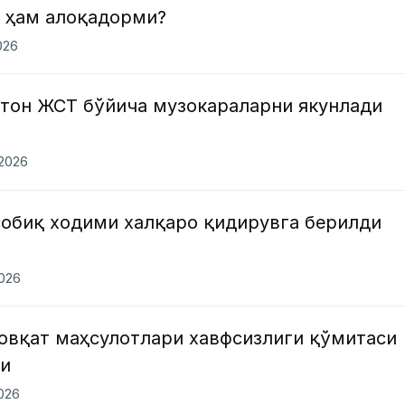
и ҳам алоқадорми?
026
стон ЖСТ бўйича музокараларни якунлади
.2026
собиқ ходими халқаро қидирувга берилди
2026
-овқат маҳсулотлари хавфсизлиги қўмитаси
ди
2026