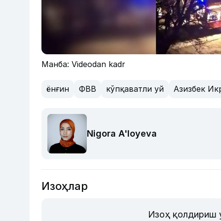
Манба: Videodan kadr
ёнғин
ФВВ
кўпқаватли уй
Азизбек Ик
Nigora A'loyeva
Изоҳлар
Изоҳ қолдириш 