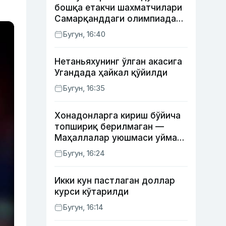
бошқа етакчи шахматчилари
Самарқанддаги олимпиадани
ўтказиб юборади
Бугун, 16:40
Нетаньяхунинг ўлган акасига
Угандада ҳайкал қўйилди
Бугун, 16:35
Хонадонларга кириш бўйича
топшириқ берилмаган —
Маҳаллалар уюшмаси уйма-
уй юрган масъуллар ҳақида
Бугун, 16:24
Икки кун пастлаган доллар
курси кўтарилди
Бугун, 16:14