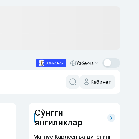
Ўзбекча
Кабинет
Сўнгги
янгиликлар
Магнус Карлсен ва дунёнинг