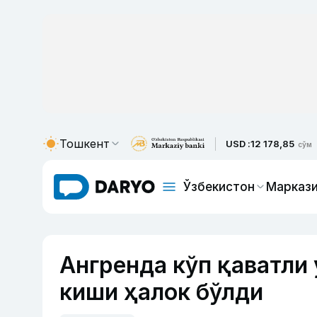
Тошкент
USD :
12 178,85
сўм
Ўзбекистон
Маркази
Ангренда кўп қаватли 
киши ҳалок бўлди