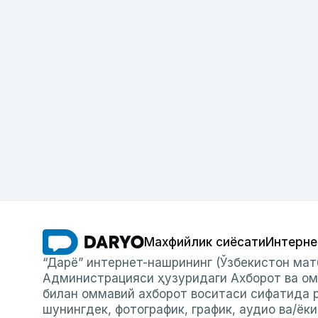
Махфийлик сиёсати
Интерне
“Дарё” интернет-нашрининг (Ўзбекистон мат
Администрацияси ҳузуридаги Ахборот ва ом
билан оммавий ахборот воситаси сифатида р
шунингдек, фотографик, график, аудио ва/ёк