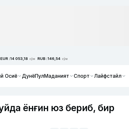
EUR :
RUB :
14 053,18
146,54
сўм
сўм
й Осиё
Дунё
Пул
Маданият
Спорт
Лайфстайл
уйда ёнғин юз бериб, бир