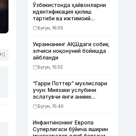
Ўзбекистонда ҳайвонларни
идентификация қилиш
тартиби ва ижтимоий
тармоқлардаги фейк
Бугун, 16:05
хабарларга изоҳ берилди
Украинанинг АҚШдаги собиқ
элчиси ноқонуний бойишда
0
айбланди
Бугун, 15:52
“Гарри Поттер” мухлислари
учун: Миязаки услубини
эслатувчи янги аниме
томошабинлар эътиборини
Бугун, 15:40
қозонмоқда
Инфантинонинг Европа
Суперлигаси бўйича яширин