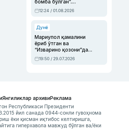
бомба бўлган”.
Абдулла Ориповни
12:24 / 01.08.2026
сиёсий айбловлардан
асраб қолган воқеа
Дунё
Мариупол қамалини
ёриб ўтган ва
“Изварино қозони”дан
чиққан қаҳрамон —
19:50 / 29.07.2026
Украина армияси бош
қўмондони Драпатий
ҳақида
и
Янгиликлар архиви
Реклама
стон Республикаси Президенти
3.2015 йил санада 0944-сонли гувоҳнома
риш ёки қисман иқтибос келтиришга,
айтига гиперхавола мавжуд бўлган ва/ёки