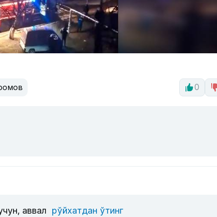
ромов
0
учун, аввал
рўйхатдан ўтинг