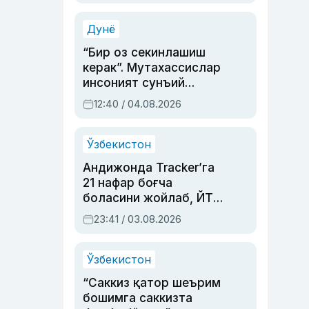
Аҳмедованинг
синовларга тўла ҳаёти
Дунё
“Бир оз секинлашиш
керак”. Мутахассислар
инсоният сунъий
интеллектни бошқара
12:40 / 04.08.2026
олмай қолишидан
хавотир билдирди
Ўзбекистон
Андижонда Tracker’га
21 нафар боғча
боласини жойлаб, ЙТҲ
содир этган аёлга суд
23:41 / 03.08.2026
ҳукми ўқилди
Ўзбекистон
“Саккиз қатор шеърим
бошимга саккизта