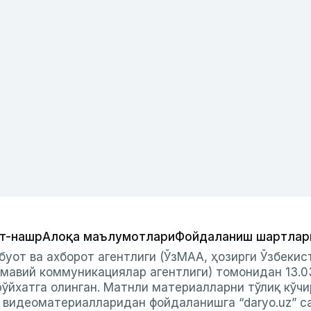
т-нашр
Алоқа маълумотлари
Фойдаланиш шартлар
буот ва ахборот агентлиги (ЎзМАА, ҳозирги Ўзбеки
мавий коммуникациялар агентлиги) томонидан 13.0
ўйхатга олинган. Матнли материалларни тўлиқ кўчи
и видеоматериалларидан фойдаланишга “daryo.uz” с