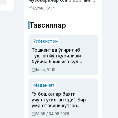
музокаралар олиб боргани
фош бўлди
Бугун, 15:34
Тавсиялар
Ўзбекистон
Тошкентда ўпирилиб
тушган йўл қурилиши
бўйича 6 кишига суд
ҳукми ўқилди
Кеча, 10:10
Маданият
“У бошқалар бахти
учун туғилган эди”. Бир
умр отасини кутган
актриса ва дубльяж
13:55 / 04.08.2026
устаси Римма