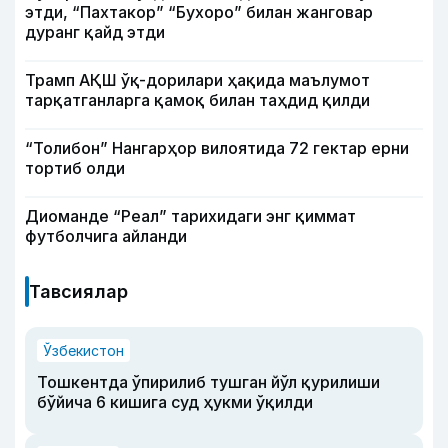
этди, “Пахтакор” “Бухоро” билан жанговар
дуранг қайд этди
Трамп АҚШ ўқ-дорилари ҳақида маълумот
тарқатганларга қамоқ билан таҳдид қилди
“Толибон” Нангарҳор вилоятида 72 гектар ерни
тортиб олди
Диоманде “Реал” тарихидаги энг қиммат
футболчига айланди
Тавсиялар
Ўзбекистон
Тошкентда ўпирилиб тушган йўл қурилиши
бўйича 6 кишига суд ҳукми ўқилди