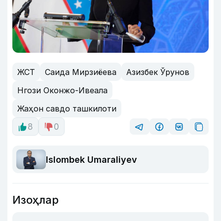
ЖСТ
Саида Мирзиёева
Азизбек Ўрунов
Нгози Оконжо-Ивеала
Жаҳон савдо ташкилоти
8
0
Islombek Umaraliyev
Изоҳлар