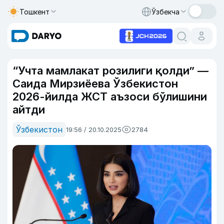
Тошкент
Ўзбекча
“Учта мамлакат розилиги қолди” —
Саида Мирзиёева Ўзбекистон
2026-йилда ЖСТ аъзоси бўлишини
айтди
Ўзбекистон
19:56 / 20.10.2025
2784