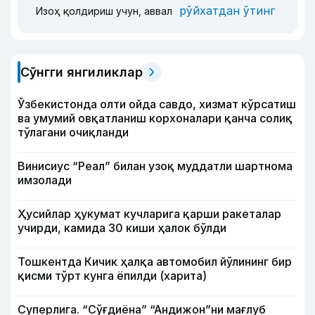
рўйхатдан ўтинг
Изоҳ қолдириш учун, аввал
Сўнгги янгиликлар
Ўзбекистонда олти ойда савдо, хизмат кўрсатиш
ва умумий овқатланиш корхоналари қанча солиқ
тўлагани очиқланди
Винисиус “Реал” билан узоқ муддатли шартнома
имзолади
Ҳусийлар ҳукумат кучларига қарши ракеталар
учирди, камида 30 киши ҳалок бўлди
Тошкентда Кичик ҳалқа автомобил йўлининг бир
қисми тўрт кунга ёпилди (харита)
Суперлига. “Сўғдиёна” “Андижон”ни мағлуб