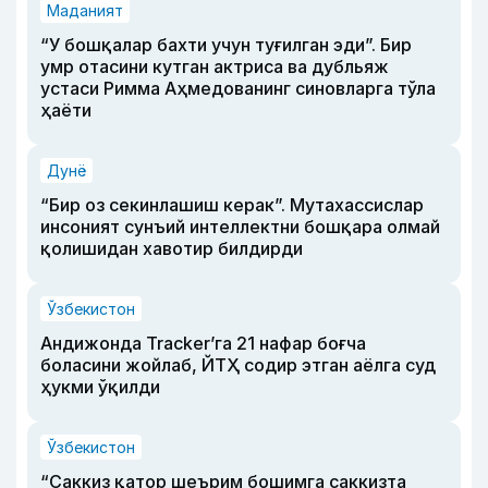
Маданият
“У бошқалар бахти учун туғилган эди”. Бир
умр отасини кутган актриса ва дубльяж
устаси Римма Аҳмедованинг синовларга тўла
ҳаёти
Дунё
“Бир оз секинлашиш керак”. Мутахассислар
инсоният сунъий интеллектни бошқара олмай
қолишидан хавотир билдирди
Ўзбекистон
Андижонда Tracker’га 21 нафар боғча
боласини жойлаб, ЙТҲ содир этган аёлга суд
ҳукми ўқилди
Ўзбекистон
“Саккиз қатор шеърим бошимга саккизта