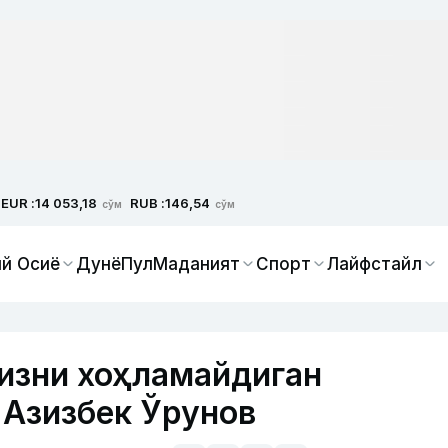
EUR :
RUB :
14 053,18
146,54
сўм
сўм
й Осиё
Дунё
Пул
Маданият
Спорт
Лайфстайл
изни хоҳламайдиган
 Азизбек Ўрунов