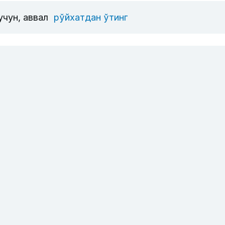
учун, аввал
рўйхатдан ўтинг