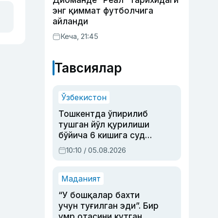
Диоманде “Реал” тарихидаги
энг қиммат футболчига
айланди
Кеча, 21:45
Тавсиялар
Ўзбекистон
Тошкентда ўпирилиб
тушган йўл қурилиши
бўйича 6 кишига суд
ҳукми ўқилди
10:10 / 05.08.2026
Маданият
“У бошқалар бахти
учун туғилган эди”. Бир
умр отасини кутган