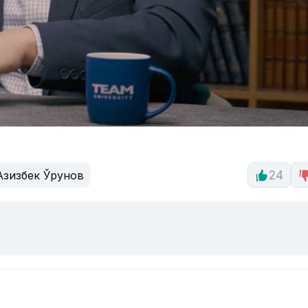
Азизбек Ўрунов
24