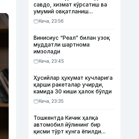
савдо, хизмат кўрсатиш ва
умумий овқатланиш
корхоналари қанча солиқ
Кеча, 23:56
тўлагани очиқланди
Винисиус “Реал” билан узоқ
муддатли шартнома
имзолади
Кеча, 23:45
Ҳусийлар ҳукумат кучларига
қарши ракеталар учирди,
камида 30 киши ҳалок бўлди
Кеча, 23:35
Тошкентда Кичик ҳалқа
автомобил йўлининг бир
қисми тўрт кунга ёпилди
(харита)