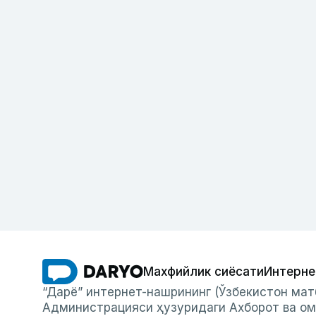
Махфийлик сиёсати
Интерне
“Дарё” интернет-нашрининг (Ўзбекистон мат
Администрацияси ҳузуридаги Ахборот ва ом