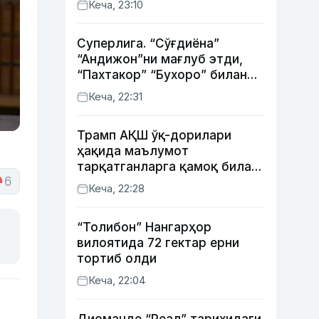
Кеча, 23:10
Суперлига. “Сўғдиёна”
“Андижон”ни мағлуб этди,
“Пахтакор” “Бухоро” билан
жанговар дуранг қайд этди
Кеча, 22:31
Трамп АҚШ ўқ-дорилари
ҳақида маълумот
тарқатганларга қамоқ билан
6
таҳдид қилди
Кеча, 22:28
“Толибон” Нангарҳор
вилоятида 72 гектар ерни
тортиб олди
Кеча, 22:04