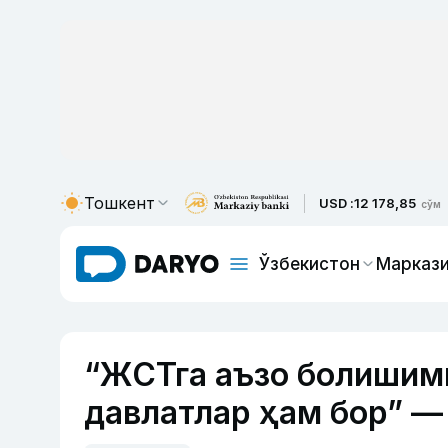
Тошкент
USD :
12 178,85
сўм
Ўзбекистон
Маркази
“ЖСТга аъзо болишим
давлатлар ҳам бор” —