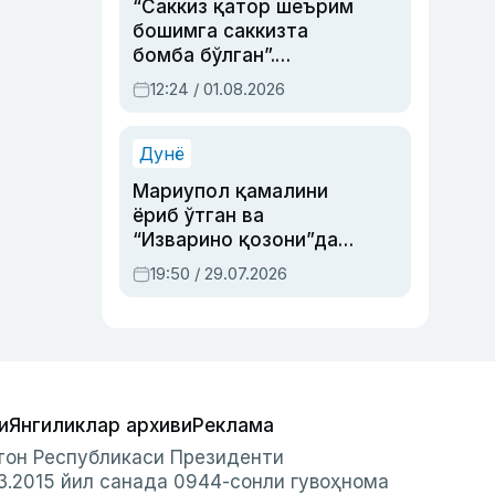
“Саккиз қатор шеърим
бошимга саккизта
бомба бўлган”.
Абдулла Ориповни
12:24 / 01.08.2026
сиёсий айбловлардан
асраб қолган воқеа
Дунё
Мариупол қамалини
ёриб ўтган ва
“Изварино қозони”дан
чиққан қаҳрамон —
19:50 / 29.07.2026
Украина армияси бош
қўмондони Драпатий
ҳақида
и
Янгиликлар архиви
Реклама
стон Республикаси Президенти
3.2015 йил санада 0944-сонли гувоҳнома