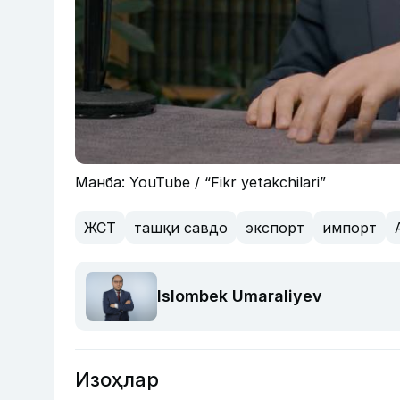
Манба: YouTube / “Fikr yetakchilari”
ЖСТ
ташқи савдо
экспорт
импорт
Islombek Umaraliyev
Изоҳлар