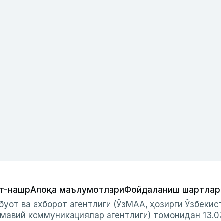
т-нашр
Алоқа маълумотлари
Фойдаланиш шартлар
буот ва ахборот агентлиги (ЎзМАА, ҳозирги Ўзбеки
мавий коммуникациялар агентлиги) томонидан 13.0