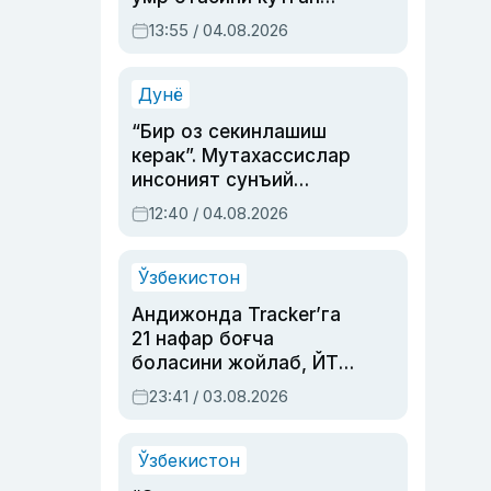
актриса ва дубльяж
13:55 / 04.08.2026
устаси Римма
Аҳмедованинг
синовларга тўла ҳаёти
Дунё
“Бир оз секинлашиш
керак”. Мутахассислар
инсоният сунъий
интеллектни бошқара
12:40 / 04.08.2026
олмай қолишидан
хавотир билдирди
Ўзбекистон
Андижонда Tracker’га
21 нафар боғча
боласини жойлаб, ЙТҲ
содир этган аёлга суд
23:41 / 03.08.2026
ҳукми ўқилди
Ўзбекистон