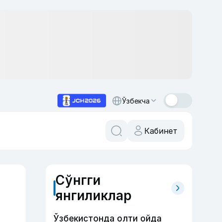
Ўзбекча
Кабинет
Сўнгги
янгиликлар
Ўзбекистонда олти ойда