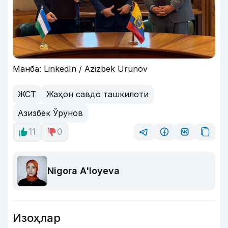
Манба: LinkedIn / Azizbek Urunov
ЖСТ
Жаҳон савдо ташкилоти
Азизбек Ўрунов
11
0
Nigora A'loyeva
Изоҳлар