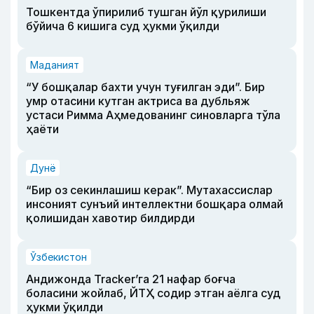
Тошкентда ўпирилиб тушган йўл қурилиши
бўйича 6 кишига суд ҳукми ўқилди
Маданият
“У бошқалар бахти учун туғилган эди”. Бир
умр отасини кутган актриса ва дубльяж
устаси Римма Аҳмедованинг синовларга тўла
ҳаёти
Дунё
“Бир оз секинлашиш керак”. Мутахассислар
инсоният сунъий интеллектни бошқара олмай
қолишидан хавотир билдирди
Ўзбекистон
Андижонда Tracker’га 21 нафар боғча
боласини жойлаб, ЙТҲ содир этган аёлга суд
ҳукми ўқилди