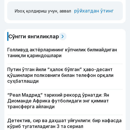
рўйхатдан ўтинг
Изоҳ қолдириш учун, аввал
Сўнгги янгиликлар
Голливуд актёрларининг кўпчилик билмайдиган
таниқли қариндошлари
Путин ўтган йили “ҳалок бўлган” ҳаво-десант
қўшинлари полковниги билан телефон орқали
суҳбатлашди
“Реал Мадрид” тарихий рекорд ўрнатди: Ян
Диоманде Африка футболидаги энг қиммат
трансферга айланди
Детектив, сир ва даҳшат уйғунлиги: бир нафасда
кўриб тугатиладиган 3 та сериал