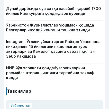
Дунай дарёсида сув сатҳи пасайиб, қарийб 1700
йиллик Рим кўприги қолдиқлари кўринди
Ўзбекистон Журналистлар уюшмаси қошида
Блогерлар ижодий кенгаши ташкил этилди
Instagram: Ўғлини уйлантирган Райҳон Уласенова,
никоҳининг 15 йиллигини нишонлаган турк
актёрлари ва Камелот қасрига саёҳат қилган
Зебо Раҳимова
ИИВ йўл ҳаракати қоидабузарликларини
расмийлаштиришнинг янги тартибини таклиф
қилди
Тавсиялар
Ўзбекистон