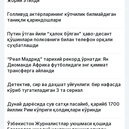
жорий этилди
Голливуд актёрларининг кўпчилик билмайдиган
таниқли қариндошлари
Путин ўтган йили “ҳалок бўлган” ҳаво-десант
қўшинлари полковниги билан телефон орқали
суҳбатлашди
“Реал Мадрид” тарихий рекорд ўрнатди: Ян
Диоманде Африка футболидаги энг қиммат
трансферга айланди
Детектив, сир ва даҳшат уйғунлиги: бир нафасда
кўриб тугатиладиган 3 та сериал
Дунай дарёсида сув сатҳи пасайиб, қарийб 1700
йиллик Рим кўприги қолдиқлари кўринди
Ўзбекистон Журналистлар уюшмаси қошида