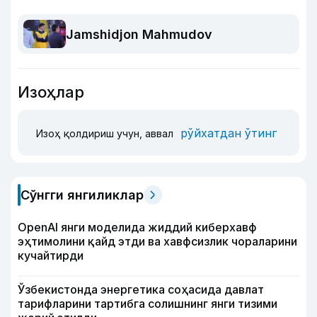
Jamshidjon Mahmudov
Изоҳлар
рўйхатдан ўтинг
Изоҳ қолдириш учун, аввал
Сўнгги янгиликлар
OpenAI янги моделида жиддий киберхавф
эҳтимолини қайд этди ва хавфсизлик чораларини
кучайтирди
Ўзбекистонда энергетика соҳасида давлат
тарифларини тартибга солишнинг янги тизими