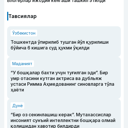
Блогерлар ижодий кенгаши ташкил этилди
Тавсиялар
Ўзбекистон
Тошкентда ўпирилиб тушган йўл қурилиши
бўйича 6 кишига суд ҳукми ўқилди
Маданият
“У бошқалар бахти учун туғилган эди”. Бир
умр отасини кутган актриса ва дубльяж
устаси Римма Аҳмедованинг синовларга тўла
ҳаёти
Дунё
“Бир оз секинлашиш керак”. Мутахассислар
инсоният сунъий интеллектни бошқара олмай
қолишидан хавотир билдирди