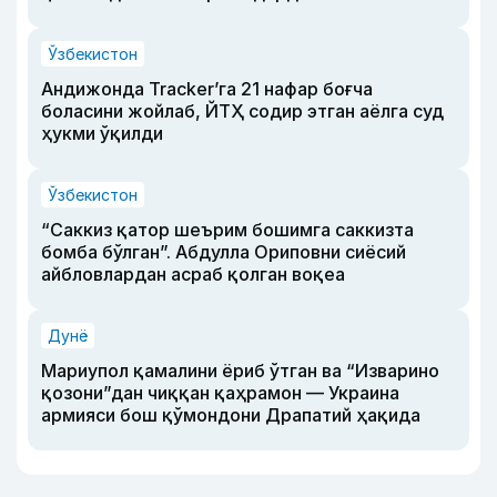
Ўзбекистон
Андижонда Tracker’га 21 нафар боғча
боласини жойлаб, ЙТҲ содир этган аёлга суд
ҳукми ўқилди
Ўзбекистон
“Саккиз қатор шеърим бошимга саккизта
бомба бўлган”. Абдулла Ориповни сиёсий
айбловлардан асраб қолган воқеа
Дунё
Мариупол қамалини ёриб ўтган ва “Изварино
қозони”дан чиққан қаҳрамон — Украина
армияси бош қўмондони Драпатий ҳақида