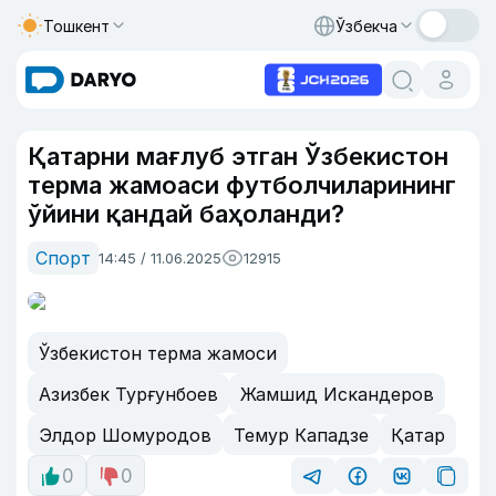
Тошкент
Ўзбекча
Қатарни мағлуб этган Ўзбекистон
терма жамоаси футболчиларининг
ўйини қандай баҳоланди?
Спорт
14:45 / 11.06.2025
12915
Ўзбекистон терма жамоси
Азизбек Турғунбоев
Жамшид Искандеров
Элдор Шомуродов
Темур Кападзе
Қатар
0
0