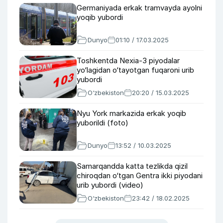
Germaniyada erkak tramvayda ayolni
yoqib yubordi
Dunyo
01:10 / 17.03.2025
Toshkentda Nexia-3 piyodalar
yo‘lagidan o‘tayotgan fuqaroni urib
yubordi
O‘zbekiston
20:20 / 15.03.2025
Nyu York markazida erkak yoqib
yuborildi (foto)
Dunyo
13:52 / 10.03.2025
Samarqandda katta tezlikda qizil
chiroqdan o‘tgan Gentra ikki piyodani
urib yubordi (video)
O‘zbekiston
23:42 / 18.02.2025