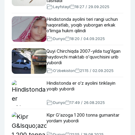
tashladi
Layfstayl
18:27 / 29.09.2025
Hindistonda ayolini teri rangi uchun
haqoratlab, yoqib yuborgan erkak
o‘limga hukm qilindi
Dunyo
18:20 / 04.09.2025
Quyi Chirchiqda 2007-yilda tugʻilgan
haydovchi maktab oʻquvchisini urib
yubordi
O‘zbekiston
21:15 / 02.09.2025
Hindistonda er o‘z ayolini tiriklayin
yoqib yubordi
Dunyo
17:49 / 26.08.2025
Kipr G‘azoga 1 200 tonna gumanitar
yordam yubordi
Dunyo
21:05 / 19.08.2025