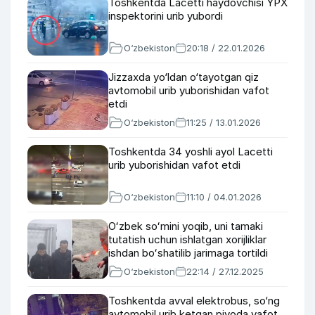
Toshkentda Lacetti haydovchisi YPX
inspektorini urib yubordi
O‘zbekiston
20:18 / 22.01.2026
Jizzaxda yo‘ldan o‘tayotgan qiz
avtomobil urib yuborishidan vafot
etdi
O‘zbekiston
11:25 / 13.01.2026
Toshkentda 34 yoshli ayol Lacetti
urib yuborishidan vafot etdi
O‘zbekiston
11:10 / 04.01.2026
Oʻzbek soʻmini yoqib, uni tamaki
tutatish uchun ishlatgan xorijliklar
ishdan boʻshatilib jarimaga tortildi
O‘zbekiston
22:14 / 27.12.2025
Toshkentda avval elektrobus, so‘ng
avtomobil urib ketgan piyoda vafot