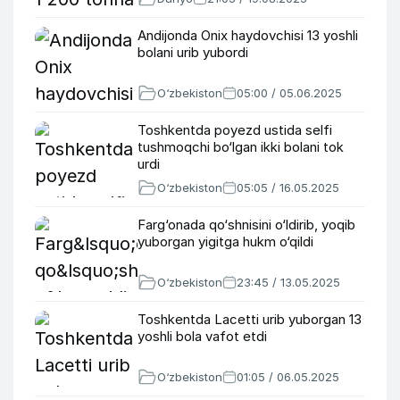
Andijonda Onix haydovchisi 13 yoshli
bolani urib yubordi
O‘zbekiston
05:00 / 05.06.2025
Toshkentda poyezd ustida selfi
tushmoqchi bo‘lgan ikki bolani tok
urdi
O‘zbekiston
05:05 / 16.05.2025
Farg‘onada qo‘shnisini o‘ldirib, yoqib
yuborgan yigitga hukm o‘qildi
O‘zbekiston
23:45 / 13.05.2025
Toshkentda Lacetti urib yuborgan 13
yoshli bola vafot etdi
O‘zbekiston
01:05 / 06.05.2025