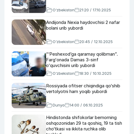
O‘zbekiston
21:20 / 17.10.2025
Andijonda Nexia haydovchisi 2 nafar
bolani urib yubordi
O‘zbekiston
20:45 / 12.10.2025
“‘Peshexod’ga qaramay qolibman”.
Fargʻonada Damas 3-sinf
oʻquvchisini urib yubordi
O‘zbekiston
18:30 / 10.10.2025
Rossiyada ofitser chiqindiga qo‘shib
vertolyotni ham yoqib yubordi
Dunyo
14:00 / 06.10.2025
Hindistonda shifokorlar bemorning
oshqozonidan 29 ta qoshiq, 19 ta tish
cho‘tkasi va ikkita ruchka olib