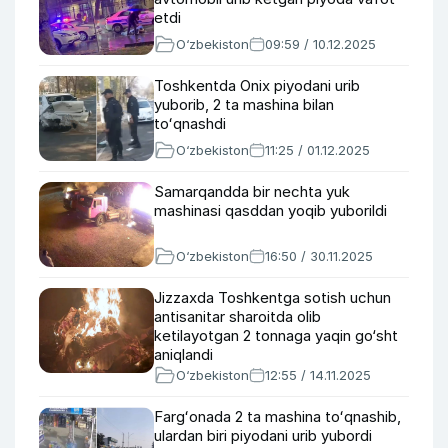
etdi
O‘zbekiston
09:59 / 10.12.2025
Toshkentda Onix piyodani urib
yuborib, 2 ta mashina bilan
toʻqnashdi
O‘zbekiston
11:25 / 01.12.2025
Samarqandda bir nechta yuk
mashinasi qasddan yoqib yuborildi
O‘zbekiston
16:50 / 30.11.2025
Jizzaxda Toshkentga sotish uchun
antisanitar sharoitda olib
ketilayotgan 2 tonnaga yaqin go‘sht
aniqlandi
O‘zbekiston
12:55 / 14.11.2025
Fargʻonada 2 ta mashina toʻqnashib,
ulardan biri piyodani urib yubordi