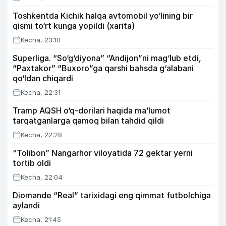
Toshkentda Kichik halqa avtomobil yo‘lining bir
qismi to‘rt kunga yopildi (xarita)
Kecha, 23:10
Superliga. “So‘g‘diyona” “Andijon”ni mag‘lub etdi,
“Paxtakor” “Buxoro”ga qarshi bahsda g‘alabani
qo‘ldan chiqardi
Kecha, 22:31
Tramp AQSH o‘q-dorilari haqida ma’lumot
tarqatganlarga qamoq bilan tahdid qildi
Kecha, 22:28
“Tolibon” Nangarhor viloyatida 72 gektar yerni
tortib oldi
Kecha, 22:04
Diomande “Real” tarixidagi eng qimmat futbolchiga
aylandi
Kecha, 21:45