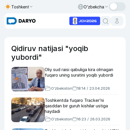
Toshkent
O‘zbekcha
Qidiruv natijasi "yoqib
yubordi"
Oliy sud raisi qabuliga kira olmagan
fuqaro uning suratini yoqib yubordi
O‘zbekiston
18:14 / 23.04.2026
Toshkentda fuqaro Tracker’ni
qasddan bir guruh kishilar ustiga
haydadi
O‘zbekiston
16:23 / 26.03.2026