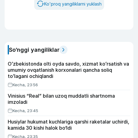
Ko'proq yangiliklarni yuklash
So‘nggi yangiliklar
Oʻzbekistonda olti oyda savdo, xizmat koʻrsatish va
umumiy ovqatlanish korxonalari qancha soliq
toʻlagani ochiqlandi
Kecha, 23:56
Vinisius “Real” bilan uzoq muddatli shartnoma
imzoladi
Kecha, 23:45
Husiylar hukumat kuchlariga qarshi raketalar uchirdi,
kamida 30 kishi halok bo‘ldi
Kecha, 23:35