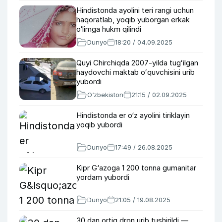
Hindistonda ayolini teri rangi uchun
haqoratlab, yoqib yuborgan erkak
o‘limga hukm qilindi
Dunyo
18:20 / 04.09.2025
Quyi Chirchiqda 2007-yilda tugʻilgan
haydovchi maktab oʻquvchisini urib
yubordi
O‘zbekiston
21:15 / 02.09.2025
Hindistonda er o‘z ayolini tiriklayin
yoqib yubordi
Dunyo
17:49 / 26.08.2025
Kipr G‘azoga 1 200 tonna gumanitar
yordam yubordi
Dunyo
21:05 / 19.08.2025
30 dan ortiq dron urib tushirildi —