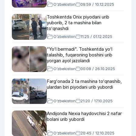
O‘zbekiston
09:59 / 10.12.2025
Toshkentda Onix piyodani urib
yuborib, 2 ta mashina bilan
toʻqnashdi
O‘zbekiston
11:25 / 01.12.2025
“Yoʻl bermadi”. Toshkentda yoʻl
talashib, fuqaroning boshini urib
yorgan ayol jazolandi
O‘zbekiston
00:08 / 26.10.2025
Fargʻonada 2 ta mashina toʻqnashib,
ulardan biri piyodani urib yubordi
O‘zbekiston
21:20 / 17.10.2025
Andijonda Nexia haydovchisi 2 nafar
bolani urib yubordi
O‘zbekiston
20:45 / 12.10.2025