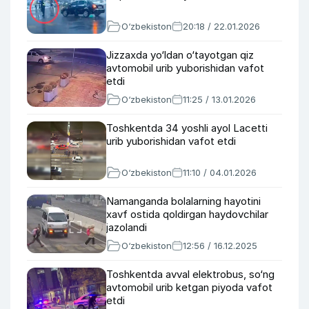
O‘zbekiston
20:18 / 22.01.2026
Jizzaxda yo‘ldan o‘tayotgan qiz
avtomobil urib yuborishidan vafot
etdi
O‘zbekiston
11:25 / 13.01.2026
Toshkentda 34 yoshli ayol Lacetti
urib yuborishidan vafot etdi
O‘zbekiston
11:10 / 04.01.2026
Namanganda bolalarning hayotini
xavf ostida qoldirgan haydovchilar
jazolandi
O‘zbekiston
12:56 / 16.12.2025
Toshkentda avval elektrobus, so‘ng
avtomobil urib ketgan piyoda vafot
etdi