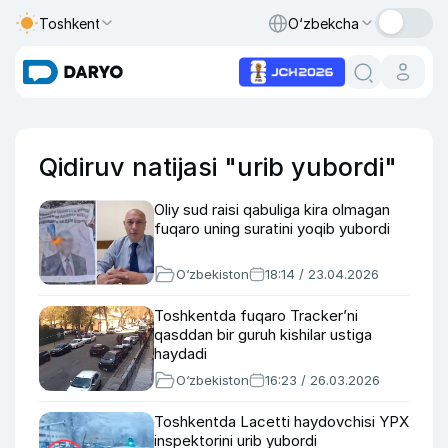
Toshkent
O‘zbekcha
Qidiruv natijasi "urib yubordi"
Oliy sud raisi qabuliga kira olmagan
fuqaro uning suratini yoqib yubordi
O‘zbekiston
18:14 / 23.04.2026
Toshkentda fuqaro Tracker’ni
qasddan bir guruh kishilar ustiga
haydadi
O‘zbekiston
16:23 / 26.03.2026
Toshkentda Lacetti haydovchisi YPX
inspektorini urib yubordi