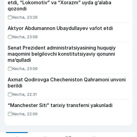
etdi, “Lokomotiv” va “Xorazm” uyda g‘alaba
qozondi
Kecha, 23:26
Aktyor Abdu­mannon Ubaydullayev vafot etdi
Kecha, 23:08
Senat Prezident administratsiyasining huquqiy
maqomini belgilovchi konstitutsiyaviy qonunni
ma’qulladi
Kecha, 23:06
Axmat Qodirovga Checheniston Qahramoni unvoni
berildi
Kecha, 22:31
“Manchester Siti” tarixiy transferni yakunladi
Kecha, 22:06