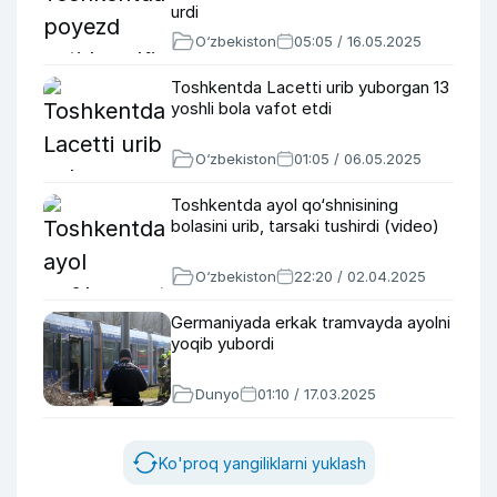
urdi
O‘zbekiston
05:05 / 16.05.2025
Toshkentda Lacetti urib yuborgan 13
yoshli bola vafot etdi
O‘zbekiston
01:05 / 06.05.2025
Toshkentda ayol qo‘shnisining
bolasini urib, tarsaki tushirdi (video)
O‘zbekiston
22:20 / 02.04.2025
Germaniyada erkak tramvayda ayolni
yoqib yubordi
Dunyo
01:10 / 17.03.2025
Ko'proq yangiliklarni yuklash