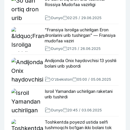
Rossiya Mudofaa vazirligi
Dunyo
02:25 / 29.06.2025
“Fransiya Isroilga uchirilgan Eron
dronlarini urib tushirgan” — Fransiya
mudofaa vaziri
Dunyo
21:25 / 26.06.2025
Andijonda Onix haydovchisi 13 yoshli
bolani urib yubordi
O‘zbekiston
05:00 / 05.06.2025
Isroil Yamandan uchirilgan raketani
urib tushirdi
Dunyo
20:45 / 03.06.2025
Toshkentda poyezd ustida selfi
tushmoqchi bo‘lgan ikki bolani tok