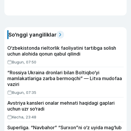
So‘nggi yangiliklar
O‘zbekistonda rieltorlik faoliyatini tartibga solish
uchun alohida qonun qabul qilindi
Bugun, 07:50
“Rossiya Ukraina dronlari bilan Boltiqbo‘yi
mamlakatlariga zarba bermoqchi” — Litva mudofaa
vaziri
Bugun, 07:35
Avstriya kansleri onalar mehnati haqidagi gaplari
uchun uzr so‘radi
Kecha, 23:48
Superliga. “Navbahor” “Surxon”ni o‘z uyida mag‘lub