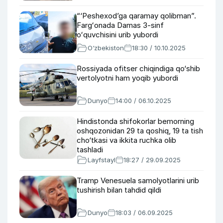
“‘Peshexod’ga qaramay qolibman”.
Fargʻonada Damas 3-sinf
oʻquvchisini urib yubordi
O‘zbekiston
18:30 / 10.10.2025
Rossiyada ofitser chiqindiga qo‘shib
vertolyotni ham yoqib yubordi
Dunyo
14:00 / 06.10.2025
Hindistonda shifokorlar bemorning
oshqozonidan 29 ta qoshiq, 19 ta tish
cho‘tkasi va ikkita ruchka olib
tashladi
Layfstayl
18:27 / 29.09.2025
Tramp Venesuela samolyotlarini urib
tushirish bilan tahdid qildi
Dunyo
18:03 / 06.09.2025