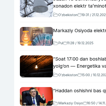
xonadon elektr taʼminot
O‘zbekiston
19:31 / 21.12.20
Markaziy Osiyoda elektr 
Pul
11:28 / 19.12.2025
“Soat 17:00 dan boshlab
yolg‘on — Energetika vaz
O‘zbekiston
15:00 / 10.12.20
“Haddan oshishni bas qi
Markaziy Osiyo
16:50 / 14.1