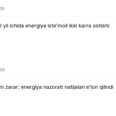
025
yil ichida energiya isteʼmoli ikki karra oshishi
025
 zarar: energiya nazorati natijalari e’lon qilindi