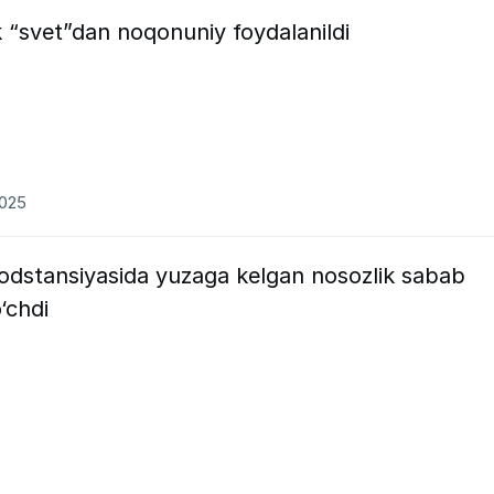
k “svet”dan noqonuniy foydalanildi
2025
odstansiyasida yuzaga kelgan nosozlik sabab
‘chdi