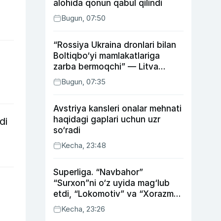
alohida qonun qabul qilindi
Bugun, 07:50
“Rossiya Ukraina dronlari bilan
Boltiqbo‘yi mamlakatlariga
zarba bermoqchi” — Litva
mudofaa vaziri
Bugun, 07:35
Avstriya kansleri onalar mehnati
haqidagi gaplari uchun uzr
di
so‘radi
Kecha, 23:48
Superliga. “Navbahor”
“Surxon”ni o‘z uyida mag‘lub
etdi, “Lokomotiv” va “Xorazm”
uyda g‘alaba qozondi
Kecha, 23:26