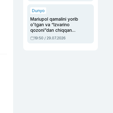
qolgan voqea
Dunyo
Mariupol qamalini yorib
oʻtgan va “Izvarino
qozoni”dan chiqqan
qahramon — Ukraina
19:50 / 29.07.2026
armiyasi bosh
qoʻmondoni Drapatiy
haqida