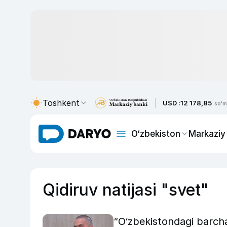
Toshkent
USD :
12 178,85
so'm
O‘zbekiston
Markaziy
Qidiruv natijasi "svet"
“O‘zbekistondagi barcha