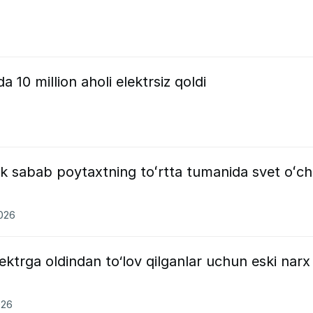
 10 million aholi elektrsiz qoldi
k sabab poytaxtning toʻrtta tumanida svet oʻch
2026
ektrga oldindan to‘lov qilganlar uchun eski narx
026