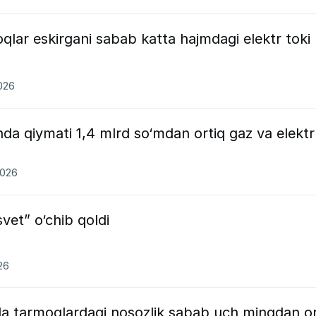
lar eskirgani sabab katta hajmdagi elektr toki
2026
a qiymati 1,4 mlrd so‘mdan ortiq gaz va elektr
2026
vet” o‘chib qoldi
26
a tarmoqlardagi nosozlik sabab uch mingdan or