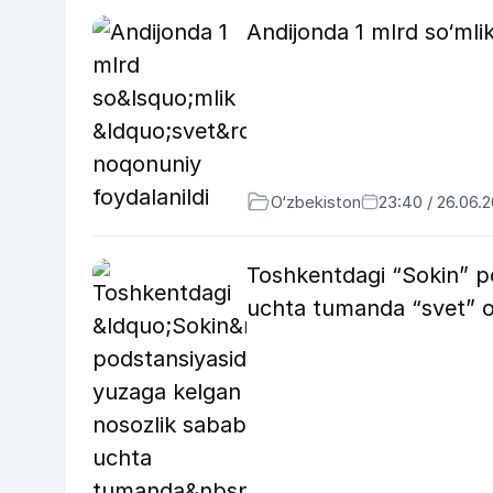
Andijonda 1 mlrd so‘mli
O‘zbekiston
23:40 / 26.06.
Toshkentdagi “Sokin” p
uchta tumanda “svet” o