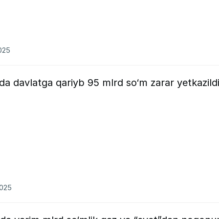
2025
 oyda davlatga qariyb 95 mlrd so‘m zarar yetkazild
2025