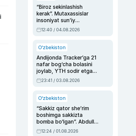
“Biroz sekinlashish
kerak”. Mutaxassislar
i
insoniyat sun’iy
intellektni boshqara
12:40 / 04.08.2026
olmay qolishidan xavotir
bildirdi
O‘zbekiston
Andijonda Tracker’ga 21
nafar bog‘cha bolasini
joylab, YTH sodir etgan
ayolga sud hukmi o‘qildi
23:41 / 03.08.2026
O‘zbekiston
“Sakkiz qator she’rim
boshimga sakkizta
bomba bo‘lgan”. Abdulla
Oripovni siyosiy
12:24 / 01.08.2026
ayblovlardan asrab