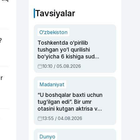
Tavsiyalar
O‘zbekiston
?
Toshkentda o‘pirilib
tushgan yo‘l qurilishi
bo‘yicha 6 kishiga sud
hukmi o‘qildi
10:10 / 05.08.2026
r
Madaniyat
“U boshqalar baxti uchun
tug‘ilgan edi”. Bir umr
otasini kutgan aktrisa va
dublyaj ustasi Rimma
13:55 / 04.08.2026
i
Ahmedovaning
sinovlarga to‘la hayoti
Dunyo