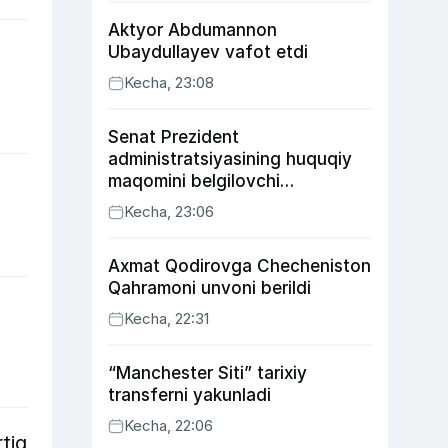
Aktyor Abdu­mannon
Ubaydullayev vafot etdi
Kecha, 23:08
Senat Prezident
administratsiyasining huquqiy
maqomini belgilovchi
konstitutsiyaviy qonunni
Kecha, 23:06
ma’qulladi
Axmat Qodirovga Checheniston
Qahramoni unvoni berildi
Kecha, 22:31
“Manchester Siti” tarixiy
transferni yakunladi
Kecha, 22:06
tiq