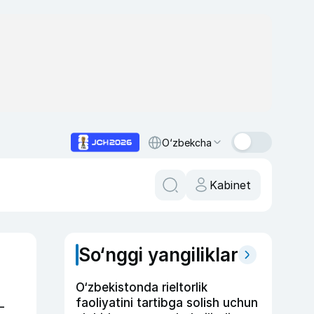
O‘zbekcha
Kabinet
So‘nggi yangiliklar
O‘zbekistonda rieltorlik
faoliyatini tartibga solish uchun
—