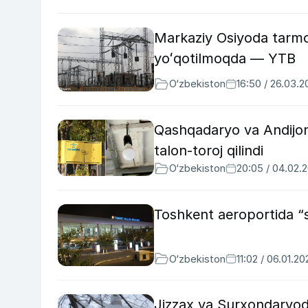
Markaziy Osiyoda tarmoq
yoʻqotilmoqda — YTB
O‘zbekiston
16:50 / 26.03.
Qashqadaryo va Andijond
talon-toroj qilindi
O‘zbekiston
20:05 / 04.02.
Toshkent aeroportida “s
O‘zbekiston
11:02 / 06.01.20
Jizzax va Surxondaryod