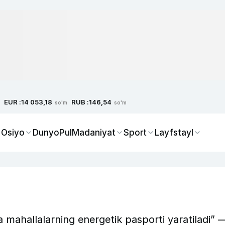
EUR :
RUB :
14 053,18
146,54
so'm
so'm
 Osiyo
Dunyo
Pul
Madaniyat
Sport
Layfstayl
 mahallalarning energetik pasporti yaratiladi” 