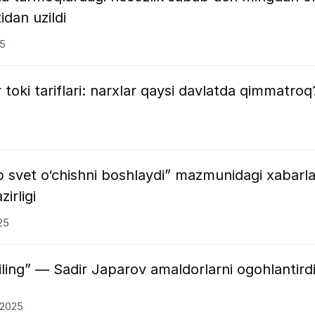
idan uzildi
25
toki tariflari: narxlar qaysi davlatda qimmatroq
 svet o‘chishni boshlaydi” mazmunidagi xabarla
irligi
25
ling” — Sadir Japarov amaldorlarni ogohlantird
1.2025