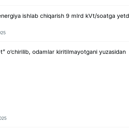
energiya ishlab chiqarish 9 mlrd kVt/soatga yetd
025
t” o‘chirilib, odamlar kiritilmayotgani yuzasidan
2025