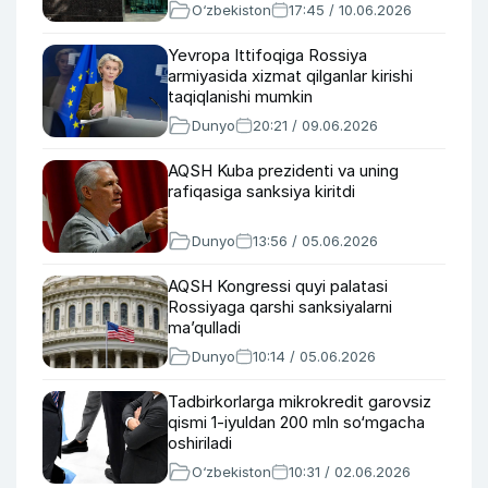
O‘zbekiston
17:45 / 10.06.2026
Yevropa Ittifoqiga Rossiya
armiyasida xizmat qilganlar kirishi
taqiqlanishi mumkin
Dunyo
20:21 / 09.06.2026
AQSH Kuba prezidenti va uning
rafiqasiga sanksiya kiritdi
Dunyo
13:56 / 05.06.2026
AQSH Kongressi quyi palatasi
Rossiyaga qarshi sanksiyalarni
ma’qulladi
Dunyo
10:14 / 05.06.2026
Tadbirkorlarga mikrokredit garovsiz
qismi 1-iyuldan 200 mln so‘mgacha
oshiriladi
O‘zbekiston
10:31 / 02.06.2026