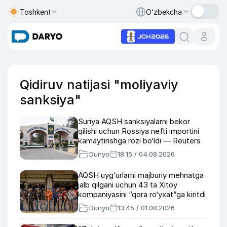
Toshkent
O‘zbekcha
Qidiruv natijasi "moliyaviy
sanksiya"
Suriya AQSH sanksiyalarni bekor
qilishi uchun Rossiya nefti importini
kamaytirishga rozi bo‘ldi — Reuters
Dunyo
18:15 / 04.08.2026
AQSH uyg‘urlarni majburiy mehnatga
jalb qilgani uchun 43 ta Xitoy
kompaniyasini “qora ro‘yxat”ga kiritdi
Dunyo
13:45 / 01.08.2026