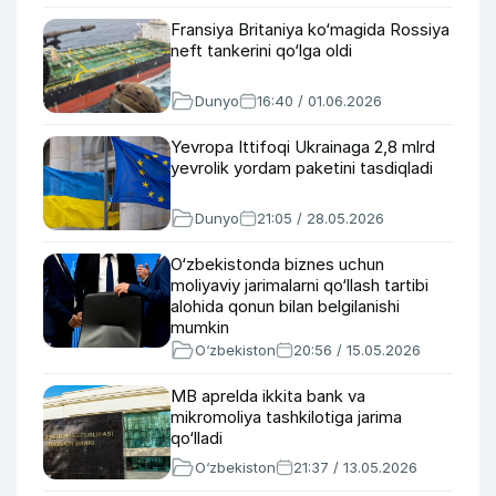
Fransiya Britaniya ko‘magida Rossiya
neft tankerini qo‘lga oldi
Dunyo
16:40 / 01.06.2026
Yevropa Ittifoqi Ukrainaga 2,8 mlrd
yevrolik yordam paketini tasdiqladi
Dunyo
21:05 / 28.05.2026
O‘zbekistonda biznes uchun
moliyaviy jarimalarni qo‘llash tartibi
alohida qonun bilan belgilanishi
mumkin
O‘zbekiston
20:56 / 15.05.2026
MB aprelda ikkita bank va
mikromoliya tashkilotiga jarima
qo‘lladi
O‘zbekiston
21:37 / 13.05.2026