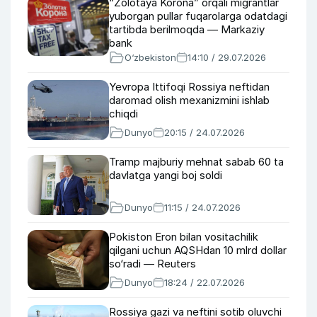
“Zolotaya Korona” orqali migrantlar
yuborgan pullar fuqarolarga odatdagi
tartibda berilmoqda — Markaziy
bank
O‘zbekiston
14:10 / 29.07.2026
Yevropa Ittifoqi Rossiya neftidan
daromad olish mexanizmini ishlab
chiqdi
Dunyo
20:15 / 24.07.2026
Tramp majburiy mehnat sabab 60 ta
davlatga yangi boj soldi
Dunyo
11:15 / 24.07.2026
Pokiston Eron bilan vositachilik
qilgani uchun AQSHdan 10 mlrd dollar
so‘radi — Reuters
Dunyo
18:24 / 22.07.2026
Rossiya gazi va neftini sotib oluvchi