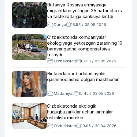
Britaniya Rossiya armiyasiga
migrantlarni yollagan 35 nafar shaxs
va tashkilotlarga sanksiya kiritdi
Dunyo
18:53 / 05.05.2026
O‘zbekistonda kompaniyalar
ekologiyaga yetkazgan zararining 10
baravarigacha kompensatsiya
to‘laydi
O‘zbekiston
07:10 / 05.05.2026
Bir kunda bor budidan ayrilib,
qashshoqlashib qolgan mashhurlar
Madaniyat
15:45 / 03.05.2026
O‘zbekistonda ekologik
huquqbuzarliklar uchun jarimalar
oshirilishi mumkin
O‘zbekiston
19:05 / 30.04.2026