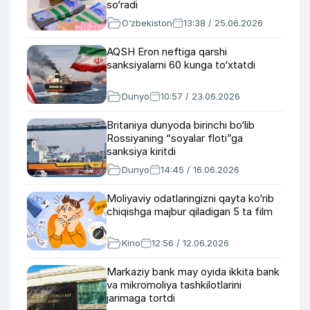
so‘radi
O‘zbekiston
13:38 / 25.06.2026
AQSH Eron neftiga qarshi
sanksiyalarni 60 kunga to‘xtatdi
Dunyo
10:57 / 23.06.2026
Britaniya dunyoda birinchi bo‘lib
Rossiyaning “soyalar floti”ga
sanksiya kiritdi
Dunyo
14:45 / 16.06.2026
Moliyaviy odatlaringizni qayta ko‘rib
chiqishga majbur qiladigan 5 ta film
Kino
12:56 / 12.06.2026
Markaziy bank may oyida ikkita bank
va mikromoliya tashkilotlarini
jarimaga tortdi