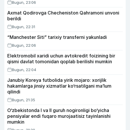
Bugun, 23:06
Axmat Qodirovga Checheniston Qahramoni unvoni
berildi
Bugun, 22:31
“Manchester Siti” tarixiy transferni yakunladi
Bugun, 22:06
Elektromobil xaridi uchun avtokredit foizining bir
qismi davlat tomonidan qoplab berilishi mumkin
Bugun, 22:04
Janubiy Koreya futbolida yirik mojaro: xorijlik
hakamlarga jinsiy xizmatlar ko‘rsatilgani ma’lum
qilindi
Bugun, 21:35
O‘zbekistonda I va II guruh nogironligi bo‘yicha
pensiyalar endi fuqaro murojaatisiz tayinlanishi
mumkin