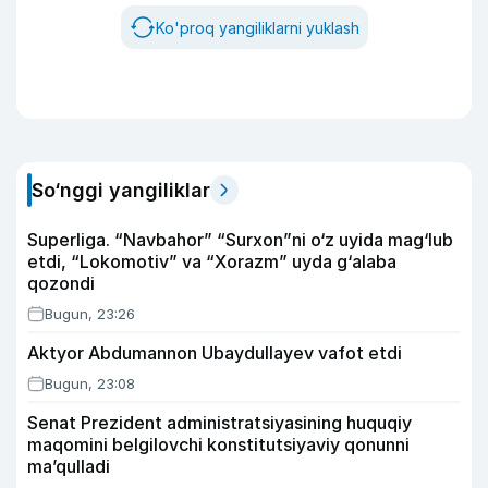
Ko'proq yangiliklarni yuklash
So‘nggi yangiliklar
Superliga. “Navbahor” “Surxon”ni o‘z uyida mag‘lub
etdi, “Lokomotiv” va “Xorazm” uyda g‘alaba
qozondi
Bugun, 23:26
Aktyor Abdu­mannon Ubaydullayev vafot etdi
Bugun, 23:08
Senat Prezident administratsiyasining huquqiy
maqomini belgilovchi konstitutsiyaviy qonunni
ma’qulladi