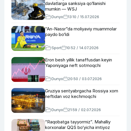
davlatlarga sanksiya qo‘llanishi
mumkin — WSJ
Dunyo
13:10 / 15.07.2026
“An-Nassr”da moliyaviy muammolar
paydo bo‘ldi
Sport
10:52 / 14.07.2026
Eron besh yillik tanaffusdan keyin
Yaponiyaga neft sotmoqchi
Dunyo
20:50 / 03.07.2026
Gruziya sentyabrgacha Rossiya xom
neftidan voz kechmoqchi
Dunyo
21:59 / 02.07.2026
“Raqobatga tayyormiz”. Mahalliy
korxonalar QQS bo‘yicha imtiyoz