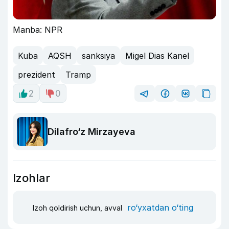
Manba: NPR
Kuba
AQSH
sanksiya
Migel Dias Kanel
prezident
Tramp
2
0
Dilafro‘z Mirzayeva
Izohlar
ro‘yxatdan o‘ting
Izoh qoldirish uchun, avval