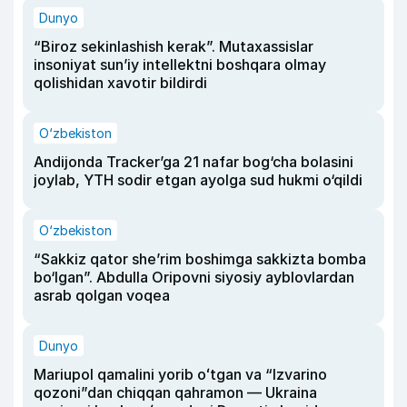
Dunyo
“Biroz sekinlashish kerak”. Mutaxassislar
insoniyat sun’iy intellektni boshqara olmay
qolishidan xavotir bildirdi
O‘zbekiston
Andijonda Tracker’ga 21 nafar bog‘cha bolasini
joylab, YTH sodir etgan ayolga sud hukmi o‘qildi
O‘zbekiston
“Sakkiz qator she’rim boshimga sakkizta bomba
bo‘lgan”. Abdulla Oripovni siyosiy ayblovlardan
asrab qolgan voqea
Dunyo
Mariupol qamalini yorib oʻtgan va “Izvarino
qozoni”dan chiqqan qahramon — Ukraina