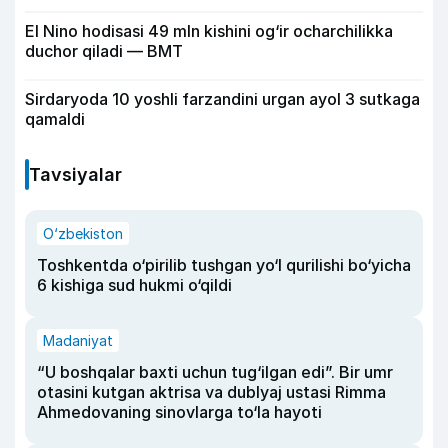
El Nino hodisasi 49 mln kishini og‘ir ocharchilikka
duchor qiladi — BMT
Sirdaryoda 10 yoshli farzandini urgan ayol 3 sutkaga
qamaldi
Tavsiyalar
O‘zbekiston
Toshkentda o‘pirilib tushgan yo‘l qurilishi bo‘yicha
6 kishiga sud hukmi o‘qildi
Madaniyat
“U boshqalar baxti uchun tug‘ilgan edi”. Bir umr
otasini kutgan aktrisa va dublyaj ustasi Rimma
Ahmedovaning sinovlarga to‘la hayoti