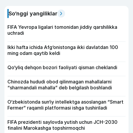
So‘nggi yangiliklar
FIFA Yevropa ligalari tomonidan jiddiy qarshilikka
uchradi
Ikki hafta ichida Afg‘onistonga ikki davlatdan 100
ming odam qaytib keldi
Qo‘yliq dehqon bozori faoliyati qisman cheklandi
Chinozda hududi obod qilinmagan mahallalarni
“sharmandali mahalla” deb belgilash boshlandi
O‘zbekistonda sun‘iy intellektga asoslangan “Smart
Fermer” raqamli platformasi ishga tushiriladi
FIFA prezidenti saylovda yutish uchun JCH-2030
finalini Marokashga topshirmoqchi