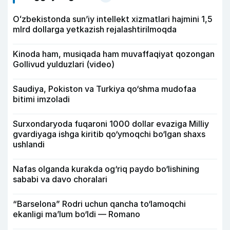
Oʻzbekistonda sunʼiy intellekt xizmatlari hajmini 1,5
mlrd dollarga yetkazish rejalashtirilmoqda
Kinoda ham, musiqada ham muvaffaqiyat qozongan
Gollivud yulduzlari (video)
Saudiya, Pokiston va Turkiya qo‘shma mudofaa
bitimi imzoladi
Surxondaryoda fuqaroni 1000 dollar evaziga Milliy
gvardiyaga ishga kiritib qo‘ymoqchi bo‘lgan shaxs
ushlandi
Nafas olganda kurakda og‘riq paydo bo‘lishining
sababi va davo choralari
“Barselona” Rodri uchun qancha to‘lamoqchi
ekanligi ma’lum bo‘ldi — Romano