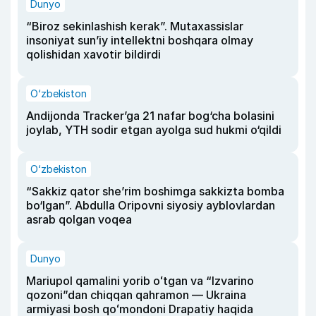
Dunyo
“Biroz sekinlashish kerak”. Mutaxassislar
insoniyat sun’iy intellektni boshqara olmay
qolishidan xavotir bildirdi
O‘zbekiston
Andijonda Tracker’ga 21 nafar bog‘cha bolasini
joylab, YTH sodir etgan ayolga sud hukmi o‘qildi
O‘zbekiston
“Sakkiz qator she’rim boshimga sakkizta bomba
bo‘lgan”. Abdulla Oripovni siyosiy ayblovlardan
asrab qolgan voqea
Dunyo
Mariupol qamalini yorib oʻtgan va “Izvarino
qozoni”dan chiqqan qahramon — Ukraina
armiyasi bosh qoʻmondoni Drapatiy haqida