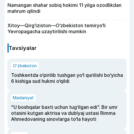
Namangan shahar sobiq hokimi 11 yilga ozodlikdan
mahrum qilindi
Xitoy—Qirg‘iziston—O‘zbekiston temiryo‘li
Yevropagacha uzaytirilishi mumkin
Tavsiyalar
O‘zbekiston
Toshkentda o‘pirilib tushgan yo‘l qurilishi bo‘yicha
6 kishiga sud hukmi o‘qildi
Madaniyat
“U boshqalar baxti uchun tug‘ilgan edi”. Bir umr
otasini kutgan aktrisa va dublyaj ustasi Rimma
Ahmedovaning sinovlarga to‘la hayoti