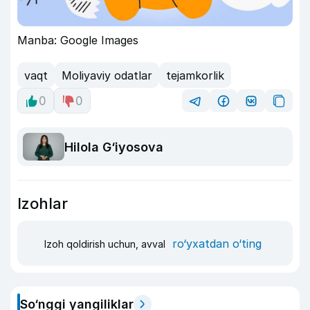
Manba: Google Images
vaqt
Moliyaviy odatlar
tejamkorlik
0
0
Hilola G‘iyosova
Izohlar
ro‘yxatdan o‘ting
Izoh qoldirish uchun, avval
So‘nggi yangiliklar