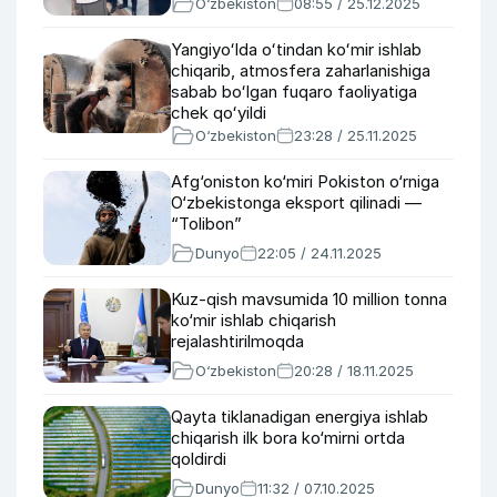
O‘zbekiston
08:55 / 25.12.2025
Yangiyoʻlda oʻtindan koʻmir ishlab
chiqarib, atmosfera zaharlanishiga
sabab boʻlgan fuqaro faoliyatiga
chek qoʻyildi
O‘zbekiston
23:28 / 25.11.2025
Afg‘oniston ko‘miri Pokiston o‘rniga
O‘zbekistonga eksport qilinadi —
“Tolibon”
Dunyo
22:05 / 24.11.2025
Kuz-qish mavsumida 10 million tonna
ko‘mir ishlab chiqarish
rejalashtirilmoqda
O‘zbekiston
20:28 / 18.11.2025
Qayta tiklanadigan energiya ishlab
chiqarish ilk bora ko‘mirni ortda
qoldirdi
Dunyo
11:32 / 07.10.2025