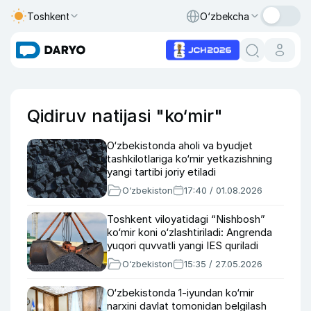
Toshkent
O‘zbekcha
Qidiruv natijasi "ko‘mir"
O‘zbekistonda aholi va byudjet
tashkilotlariga ko‘mir yetkazishning
yangi tartibi joriy etiladi
O‘zbekiston
17:40 / 01.08.2026
Toshkent viloyatidagi “Nishbosh”
ko‘mir koni o‘zlashtiriladi: Angrenda
yuqori quvvatli yangi IES quriladi
O‘zbekiston
15:35 / 27.05.2026
O‘zbekistonda 1-iyundan ko‘mir
narxini davlat tomonidan belgilash