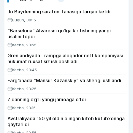
Jo Baydenning saratoni tanasiga tarqab ketdi
Bugun, 00:15
“Barselona” Alvaresni qo‘lga kiritishning yangi
usulini topdi
Kecha, 23:55
Grenlandiyada Trampga aloqador neft kompaniyasi
hukumat ruxsatisiz ish boshladi
Kecha, 23:45
Farg‘onada “Mansur Kazanskiy” va sherigi ushlandi
Kecha, 23:25
Zidanning o‘g‘li yangi jamoaga o‘tdi
Kecha, 23:15
Avstraliyada 150 yil oldin olingan kitob kutubxonaga
qaytarildi
Kecha, 22:55