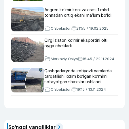
Angren ko‘mir koni zaxirasi 1 mlrd
tonnadan ortiq ekani maʼlum bo‘ldi
O‘zbekiston
21:55 / 19.02.2025
Qirg‘iziston ko‘mir eksportini olti
oyga chekladi
Markaziy Osiyo
15:45 / 22.11.2024
Qashqadaryoda imtiyozli narxlarda
tarqatilishi lozim bo‘lgan ko‘mirni
sotayotgan shaxslar ushlandi
O‘zbekiston
19:15 / 13.11.2024
So‘nggi yangiliklar