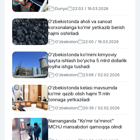
Dunyo
22:03 / 19.03.2026
O‘zbekistonda aholi va sanoat
korxonalariga ko‘mir yetkazib berish
hajmi oshiriladi
O‘zbekiston
22:00 / 16.03.2026
O‘zbekistonda ko‘mirni kimyoviy
qayta ishlash bo‘yicha 5 mlrd dollarlik
loyiha ishga tushadi
O‘zbekiston
23:06 / 02.02.2026
O‘zbekistonda kelasi mavsumda
ko‘mir qazib olish hajmi 11 mln
tonnaga yetkaziladi
O‘zbekiston
20:39 / 02.02.2026
Namanganda “Ko‘mir ta’minot”
MCHJ mansabdori qamoqqa olindi