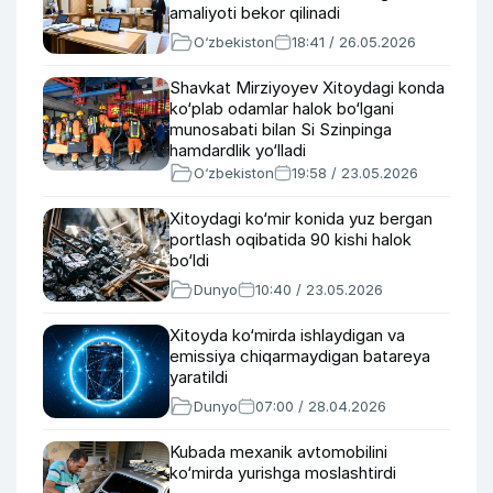
amaliyoti bekor qilinadi
O‘zbekiston
18:41 / 26.05.2026
Shavkat Mirziyoyev Xitoydagi konda
ko‘plab odamlar halok bo‘lgani
munosabati bilan Si Szinpinga
hamdardlik yo‘lladi
O‘zbekiston
19:58 / 23.05.2026
Xitoydagi ko‘mir konida yuz bergan
portlash oqibatida 90 kishi halok
bo‘ldi
Dunyo
10:40 / 23.05.2026
Xitoyda ko‘mirda ishlaydigan va
emissiya chiqarmaydigan batareya
yaratildi
Dunyo
07:00 / 28.04.2026
Kubada mexanik avtomobilini
ko‘mirda yurishga moslashtirdi