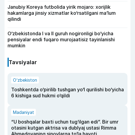
Janubiy Koreya futbolida yirik mojaro: xorijlik
hakamlarga jinsiy xizmatlar ko‘rsatilgani ma’lum
qilindi
O‘zbekistonda I va II guruh nogironligi bo‘yicha
pensiyalar endi fuqaro murojaatisiz tayinlanishi
mumkin
Tavsiyalar
O‘zbekiston
Toshkentda o‘pirilib tushgan yo‘l qurilishi bo‘yicha
6 kishiga sud hukmi o‘qildi
Madaniyat
“U boshqalar baxti uchun tug‘ilgan edi”. Bir umr
otasini kutgan aktrisa va dublyaj ustasi Rimma
Ahmedovaning sinovlarga to‘la hayoti