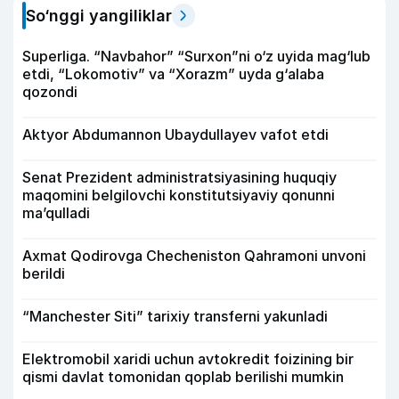
So‘nggi yangiliklar
Superliga. “Navbahor” “Surxon”ni o‘z uyida mag‘lub
etdi, “Lokomotiv” va “Xorazm” uyda g‘alaba
qozondi
Aktyor Abdu­mannon Ubaydullayev vafot etdi
Senat Prezident administratsiyasining huquqiy
maqomini belgilovchi konstitutsiyaviy qonunni
ma’qulladi
Axmat Qodirovga Checheniston Qahramoni unvoni
berildi
“Manchester Siti” tarixiy transferni yakunladi
Elektromobil xaridi uchun avtokredit foizining bir
qismi davlat tomonidan qoplab berilishi mumkin