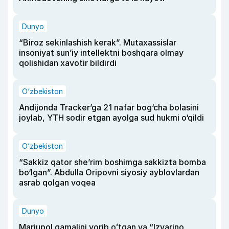
Dunyo
“Biroz sekinlashish kerak”. Mutaxassislar
insoniyat sun’iy intellektni boshqara olmay
qolishidan xavotir bildirdi
O‘zbekiston
Andijonda Tracker’ga 21 nafar bog‘cha bolasini
joylab, YTH sodir etgan ayolga sud hukmi o‘qildi
O‘zbekiston
“Sakkiz qator she’rim boshimga sakkizta bomba
bo‘lgan”. Abdulla Oripovni siyosiy ayblovlardan
asrab qolgan voqea
Dunyo
Mariupol qamalini yorib oʻtgan va “Izvarino