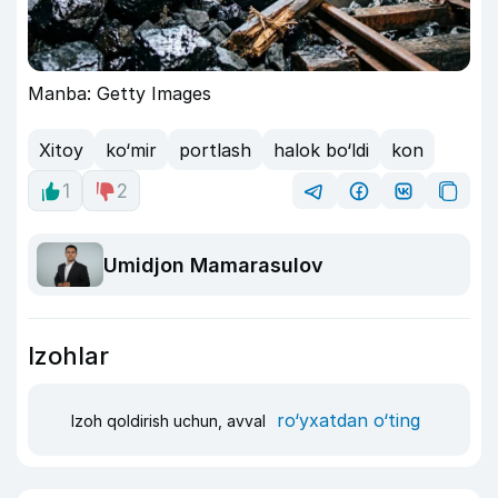
Manba: Getty Images
Xitoy
ko‘mir
portlash
halok bo‘ldi
kon
1
2
Umidjon Mamarasulov
Izohlar
ro‘yxatdan o‘ting
Izoh qoldirish uchun, avval