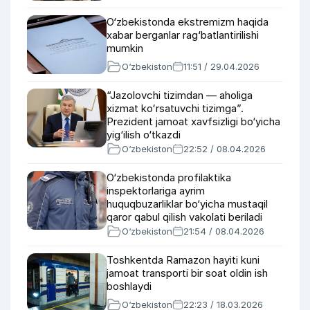
O‘zbekistonda ekstremizm haqida
xabar berganlar rag‘batlantirilishi
mumkin
O‘zbekiston
11:51 / 29.04.2026
“Jazolovchi tizimdan — aholiga
xizmat koʻrsatuvchi tizimga”.
Prezident jamoat xavfsizligi bo‘yicha
yig‘ilish o‘tkazdi
O‘zbekiston
22:52 / 08.04.2026
O‘zbekistonda profilaktika
inspektorlariga ayrim
huquqbuzarliklar bo‘yicha mustaqil
qaror qabul qilish vakolati beriladi
O‘zbekiston
21:54 / 08.04.2026
Toshkentda Ramazon hayiti kuni
jamoat transporti bir soat oldin ish
boshlaydi
O‘zbekiston
22:23 / 18.03.2026