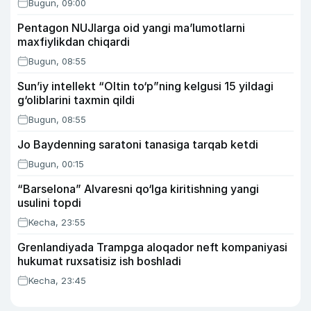
Bugun, 09:00
Pentagon NUJlarga oid yangi maʼlumotlarni
maxfiylikdan chiqardi
Bugun, 08:55
Sun’iy intellekt “Oltin to‘p”ning kelgusi 15 yildagi
g‘oliblarini taxmin qildi
Bugun, 08:55
Jo Baydenning saratoni tanasiga tarqab ketdi
Bugun, 00:15
“Barselona” Alvaresni qo‘lga kiritishning yangi
usulini topdi
Kecha, 23:55
Grenlandiyada Trampga aloqador neft kompaniyasi
hukumat ruxsatisiz ish boshladi
Kecha, 23:45