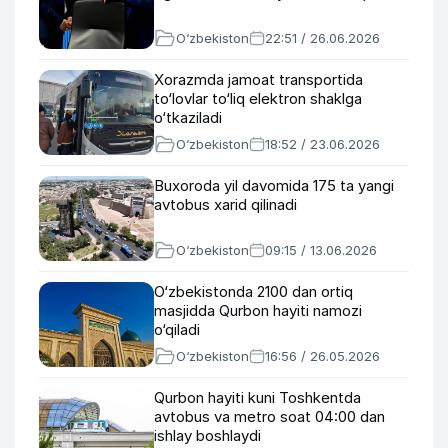
O‘zbekiston
22:51 / 26.06.2026
Xorazmda jamoat transportida
to‘lovlar to‘liq elektron shaklga
o‘tkaziladi
O‘zbekiston
18:52 / 23.06.2026
Buxoroda yil davomida 175 ta yangi
avtobus xarid qilinadi
O‘zbekiston
09:15 / 13.06.2026
O‘zbekistonda 2100 dan ortiq
masjidda Qurbon hayiti namozi
o‘qiladi
O‘zbekiston
16:56 / 26.05.2026
Qurbon hayiti kuni Toshkentda
avtobus va metro soat 04:00 dan
ishlay boshlaydi