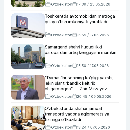
O‘zbekiston
17:39 / 25.05.2026
Toshkentda avtomobildan metroga
qulay o‘tish imkoniyati yaratiladi
O‘zbekiston
16:55 / 17.05.2026
Samarqand shahri hududi ikki
barobardan ortiq kengayishi mumkin
O‘zbekiston
15:50 / 17.05.2026
“Damas’lar sonining ko‘pligi yaxshi,
lekin ular tirbandlik keltirib
chiqarmoqda” — Zoir Mirzayev
O‘zbekiston
20:45 / 09.05.2026
O‘zbekistonda shahar jamoat
transporti yagona aglomeratsiya
tizimiga o‘tkaziladi
O‘zbekiston
18:24 / 07.05.2026