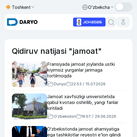
Toshkent
O‘zbekcha
Qidiruv natijasi "jamoat"
Fransiyada jamoat joylarida ustki
kiyimsiz yurganlar jarimaga
tortilmoqda
Dunyo
22:53 / 15.07.2026
Jamoat xavfsizligi universitetida
qabul kvotasi oshirilib, yangi fanlar
kiritiladi
O‘zbekiston
19:07 / 29.06.2026
O‘zbekistonda jamoat ahamiyatiga
ega tashkilotlar reyestri e’lon qilindi