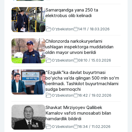
Samarqandga yana 250 ta
elektrobus olib kelinadi
O‘zbekiston
14:11 / 18.03.2026
Chilonzorda narkokuryerlarni
ushlagan inspektorga muddatidan
oldin mayor unvoni berildi
O‘zbekiston
08:10 / 15.03.2026
“Ezgulik”ka davlat buyurtmasi
boʻyicha vaʼda qilingan 500 mln soʻm
berilmadi. Tashkilot buyurtmachilarni
sudga bermoqchi
O‘zbekiston
16:42 / 19.02.2026
Shavkat Mirziyoyev Qallibek
Kamalov vafoti munosabati bilan
hamdardlik bildirdi
O‘zbekiston
16:34 / 11.02.2026