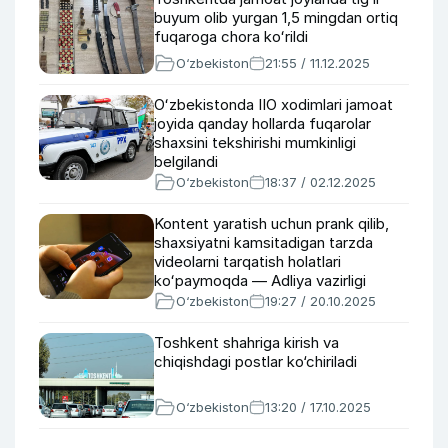
buyum olib yurgan 1,5 mingdan ortiq
fuqaroga chora koʻrildi
O‘zbekiston
21:55 / 11.12.2025
Oʻzbekistonda IIO xodimlari jamoat
joyida qanday hollarda fuqarolar
shaxsini tekshirishi mumkinligi
belgilandi
O‘zbekiston
18:37 / 02.12.2025
Kontent yaratish uchun prank qilib,
shaxsiyatni kamsitadigan tarzda
videolarni tarqatish holatlari
koʻpaymoqda — Adliya vazirligi
O‘zbekiston
19:27 / 20.10.2025
Toshkent shahriga kirish va
chiqishdagi postlar ko‘chiriladi
O‘zbekiston
13:20 / 17.10.2025