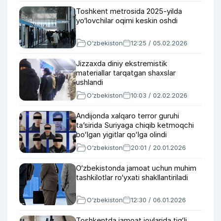
Toshkent metrosida 2025-yilda
yo‘lovchilar oqimi keskin oshdi
O‘zbekiston
12:25 / 05.02.2026
Jizzaxda diniy ekstremistik
materiallar tarqatgan shaxslar
ushlandi
O‘zbekiston
10:03 / 02.02.2026
Andijonda xalqaro terror guruhi
taʼsirida Suriyaga chiqib ketmoqchi
boʻlgan yigitlar qoʻlga olindi
O‘zbekiston
20:01 / 20.01.2026
O‘zbekistonda jamoat uchun muhim
tashkilotlar ro‘yxati shakllantiriladi
O‘zbekiston
12:30 / 06.01.2026
Toshkentda jamoat joylarida tigʻli