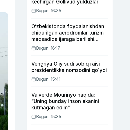
kechirgan Gollivud yulduzlari
Bugun, 16:35
O‘zbekistonda foydalanishdan
chiqarilgan aerodromlar turizm
maqsadida ijaraga berilishi
mumkin
Bugun, 16:17
Vengriya Oliy sudi sobiq raisi
prezidentlikka nomzodini qoʻydi
Bugun, 15:41
Valverde Mourinyo haqida:
“Uning bunday inson ekanini
kutmagan edim”
Bugun, 15:35