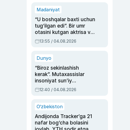
Madaniyat
“U boshqalar baxti uchun
tug‘ilgan edi”. Bir umr
otasini kutgan aktrisa va
dublyaj ustasi Rimma
13:55 / 04.08.2026
Ahmedovaning
sinovlarga to‘la hayoti
Dunyo
“Biroz sekinlashish
kerak”. Mutaxassislar
insoniyat sun’iy
intellektni boshqara
12:40 / 04.08.2026
olmay qolishidan xavotir
bildirdi
O‘zbekiston
Andijonda Tracker’ga 21
nafar bog‘cha bolasini
joylab, YTH sodir etgan