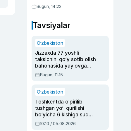
Bugun, 14:22
Tavsiyalar
O‘zbekiston
Jizzaxda 77 yoshli
taksichini qo‘y sotib olish
bahonasida yaylovga
olib borib o‘ldirgan yigit
Bugun, 11:15
20 yilga qamaldi
O‘zbekiston
Toshkentda o‘pirilib
tushgan yo‘l qurilishi
bo‘yicha 6 kishiga sud
hukmi o‘qildi
10:10 / 05.08.2026