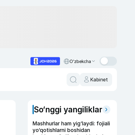
O‘zbekcha
Kabinet
So‘nggi yangiliklar
Mashhurlar ham yig‘laydi: fojiali
yo‘qotishlarni boshidan