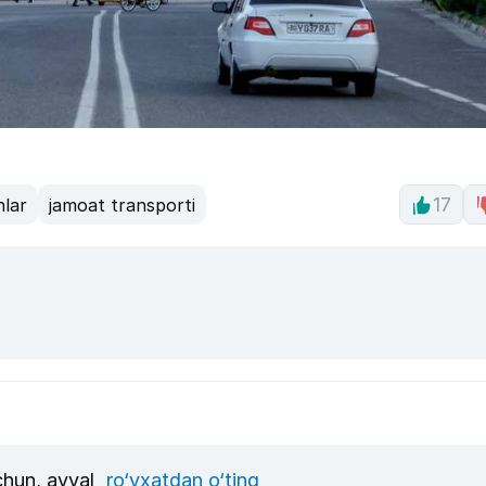
nlar
jamoat transporti
17
uchun, avval
ro‘yxatdan o‘ting