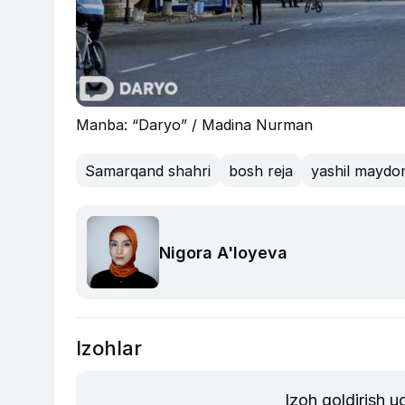
Manba: “Daryo” / Madina Nurman
Samarqand shahri
bosh reja
yashil maydo
Nigora A'loyeva
Izohlar
Izoh qoldirish 