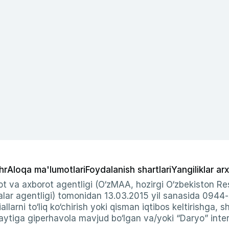
hr
Aloqa ma'lumotlari
Foydalanish shartlari
Yangiliklar arx
t va axborot agentligi (O‘zMAA, hozirgi O‘zbekiston Res
ar agentligi) tomonidan 13.03.2015 yil sanasida 0944
allarni to‘liq ko‘chirish yoki qisman iqtibos keltirishga, 
ytiga giperhavola mavjud bo‘lgan va/yoki “Daryo” intern