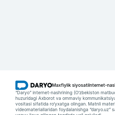
Maxfiylik siyosati
Internet-nas
“Daryo” internet-nashrining (O‘zbekiston matbuo
huzuridagi Axborot va ommaviy kommunikatsiyal
vositasi sifatida ro‘yxatga olingan. Matnli materi
videomateriallaridan foydalanishga “daryo.uz” sa