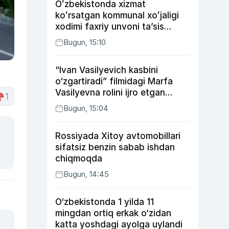
Oʻzbekistonda xizmat
koʻrsatgan kommunal xoʻjaligi
xodimi faxriy unvoni taʼsis
etilishi mumkin
Bugun, 15:10
“Ivan Vasilyevich kasbini
o‘zgartiradi” filmidagi Marfa
Vasilyevna rolini ijro etgan
1
aktrisaning taqdiri qanday
Bugun, 15:04
kechdi?
Rossiyada Xitoy avtomobillari
sifatsiz benzin sabab ishdan
chiqmoqda
Bugun, 14:45
O‘zbekistonda 1 yilda 11
mingdan ortiq erkak o‘zidan
katta yoshdagi ayolga uylandi