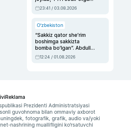
ayolga sud hukmi o‘qildi
23:41 / 03.08.2026
O‘zbekiston
“Sakkiz qator she’rim
boshimga sakkizta
bomba bo‘lgan”. Abdulla
Oripovni siyosiy
12:24 / 01.08.2026
ayblovlardan asrab
qolgan voqea
ivi
Reklama
publikasi Prezidenti Administratsiyasi
-sonli guvohnoma bilan ommaviy axborot
shuningdek, fotografik, grafik, audio va/yoki
et-nashrining muallifligini ko‘rsatuvchi