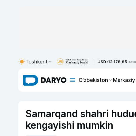
Toshkent
USD :
12 178,85
so'm
O‘zbekiston
Markaziy
Samarqand shahri hududi
kengayishi mumkin