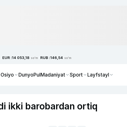
EUR :
RUB :
14 053,18
146,54
so'm
so'm
 Osiyo
Dunyo
Pul
Madaniyat
Sport
Layfstayl
 ikki barobardan ortiq