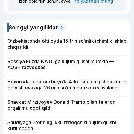
ro‘yxatdan o‘ting
Izoh qoldirish uchun, avval
So‘nggi yangiliklar
O‘zbekistonda olti oyda 15 trln so‘mlik ichimlik ishlab
chiqarildi
Rossiya kuzda NATOga hujum qilishi mumkin —
AQSH razvedkasi
Buxoroda fuqaroni biryo‘la 4-kursdan o’qishga kiritib
qo’yish evaziga 26 mln so’m olgan shaxs ushlandi
Shavkat Mirziyoyev Donald Tramp bilan telefon
orqali muloqot qildi
Saudiyaga Eronning ikki ittifoqchisi hujum qilishi
kutilmoqda