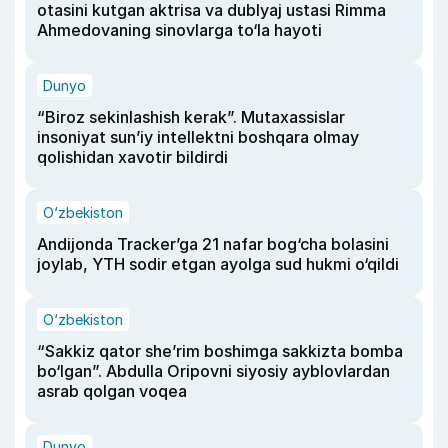
otasini kutgan aktrisa va dublyaj ustasi Rimma
Ahmedovaning sinovlarga to‘la hayoti
Dunyo
“Biroz sekinlashish kerak”. Mutaxassislar
insoniyat sun’iy intellektni boshqara olmay
qolishidan xavotir bildirdi
O‘zbekiston
Andijonda Tracker’ga 21 nafar bog‘cha bolasini
joylab, YTH sodir etgan ayolga sud hukmi o‘qildi
O‘zbekiston
“Sakkiz qator she’rim boshimga sakkizta bomba
bo‘lgan”. Abdulla Oripovni siyosiy ayblovlardan
asrab qolgan voqea
Dunyo