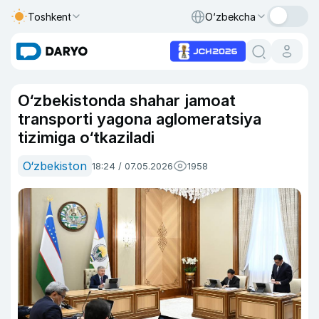
Toshkent
O‘zbekcha
O‘zbekistonda shahar jamoat
transporti yagona aglomeratsiya
tizimiga o‘tkaziladi
O‘zbekiston
18:24 / 07.05.2026
1958