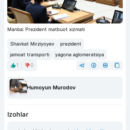
Manba: Prezident matbuot xizmati
Shavkat Mirziyoyev
prezident
jamoat transporti
yagona aglomeratsiya
1
0
Humoyun Murodov
Izohlar