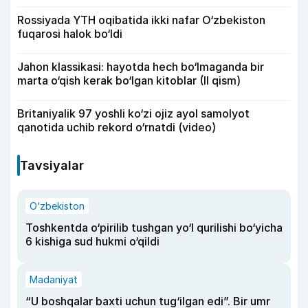
Rossiyada YTH oqibatida ikki nafar O‘zbekiston
fuqarosi halok bo‘ldi
Jahon klassikasi: hayotda hech bo‘lmaganda bir
marta o‘qish kerak bo‘lgan kitoblar (II qism)
Britaniyalik 97 yoshli ko‘zi ojiz ayol samolyot
qanotida uchib rekord o‘rnatdi (video)
Tavsiyalar
O‘zbekiston
Toshkentda o‘pirilib tushgan yo‘l qurilishi bo‘yicha
6 kishiga sud hukmi o‘qildi
Madaniyat
“U boshqalar baxti uchun tug‘ilgan edi”. Bir umr