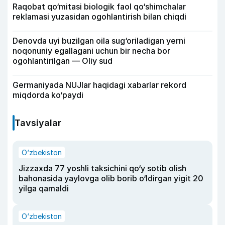
Raqobat qo‘mitasi biologik faol qo‘shimchalar
reklamasi yuzasidan ogohlantirish bilan chiqdi
Denovda uyi buzilgan oila sug‘oriladigan yerni
noqonuniy egallagani uchun bir necha bor
ogohlantirilgan — Oliy sud
Germaniyada NUJlar haqidagi xabarlar rekord
miqdorda ko‘paydi
Tavsiyalar
O‘zbekiston
Jizzaxda 77 yoshli taksichini qo‘y sotib olish
bahonasida yaylovga olib borib o‘ldirgan yigit 20
yilga qamaldi
O‘zbekiston