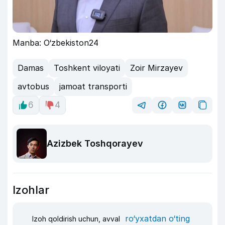
Manba: O‘zbekiston24
Damas
Toshkent viloyati
Zoir Mirzayev
avtobus
jamoat transporti
6
4
Azizbek Toshqorayev
Izohlar
ro‘yxatdan o‘ting
Izoh qoldirish uchun, avval