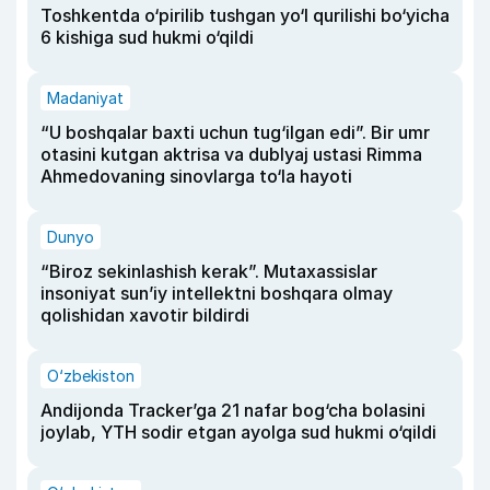
Toshkentda o‘pirilib tushgan yo‘l qurilishi bo‘yicha
6 kishiga sud hukmi o‘qildi
Madaniyat
“U boshqalar baxti uchun tug‘ilgan edi”. Bir umr
otasini kutgan aktrisa va dublyaj ustasi Rimma
Ahmedovaning sinovlarga to‘la hayoti
Dunyo
“Biroz sekinlashish kerak”. Mutaxassislar
insoniyat sun’iy intellektni boshqara olmay
qolishidan xavotir bildirdi
O‘zbekiston
Andijonda Tracker’ga 21 nafar bog‘cha bolasini
joylab, YTH sodir etgan ayolga sud hukmi o‘qildi