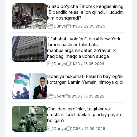
G‘azo bo‘yicha Tinchlik kengashining
15 bandlik rejasi e’lon qilindi. Hududni
kim boshqaradi?
Dunyo
11:35 / 22.05.2026
“Dahshatli yolg‘on”. Isroil New York
Times nashrini falastinlik
mahbuslarga nisbatan zo‘ravonlik
haqidagi maqola uchun sudga
bermoqchi
Dunyo
11:28 / 16.05.2026
Ispaniya hukumati Falastin bayrog‘ini
ko‘targan Lamin Yamalni himoya qildi
Sport
08:50 / 16.05.2026
Cho‘ldagi qirg‘inlar, ta’qiblar va
urushlar. Isroil davlati qanday paydo
bo‘lgan?
Dunyo
17:58 / 15.05.2026