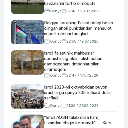
havzalarini tortib olmoqchi
Dunyo
07:40 / 20.07.2026
Belgiya Isroilning Falastindagi bosib
olingan aholi punktlaridan mahsulot
import qilishni taqiqladi
Dunyo
22:55 / 19.07.2026
Isroil falastinlik mahbuslar
qochishining oldini olish uchun
qamoqxonani timsohlar bilan
o‘ramoqchi
Dunyo
22:47 / 17.07.2026
Isroil 2023-yil oktyabridan buyon
urushlarga qariyb 205 milliard dollar
sarfladi
Dunyo
21:00 / 27.06.2026
“Isroil AQSH talab qilsa ham,
Livandan chiqib ketmaydi” — Kats