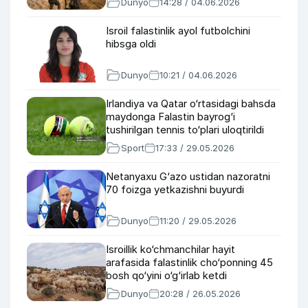
Dunyo
14:28 / 04.06.2026
Isroil falastinlik ayol futbolchini
hibsga oldi
Dunyo
10:21 / 04.06.2026
Irlandiya va Qatar o‘rtasidagi bahsda
maydonga Falastin bayrog‘i
tushirilgan tennis to‘plari uloqtirildi
Sport
17:33 / 29.05.2026
Netanyaxu G‘azo ustidan nazoratni
70 foizga yetkazishni buyurdi
Dunyo
11:20 / 29.05.2026
Isroillik ko‘chmanchilar hayit
arafasida falastinlik cho‘ponning 45
bosh qo‘yini o‘g‘irlab ketdi
Dunyo
20:28 / 26.05.2026