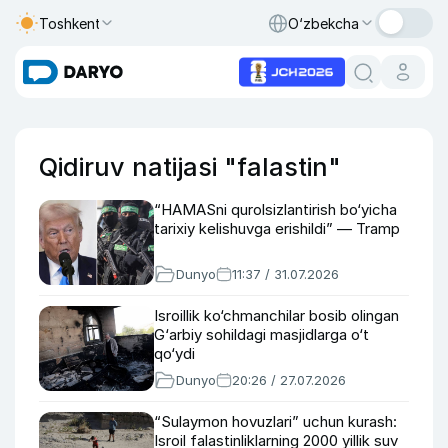
Toshkent
O‘zbekcha
Qidiruv natijasi "falastin"
“HAMASni qurolsizlantirish bo‘yicha
tarixiy kelishuvga erishildi” — Tramp
Dunyo
11:37 / 31.07.2026
Isroillik ko‘chmanchilar bosib olingan
G‘arbiy sohildagi masjidlarga o‘t
qo‘ydi
Dunyo
20:26 / 27.07.2026
“Sulaymon hovuzlari” uchun kurash:
Isroil falastinliklarning 2000 yillik suv