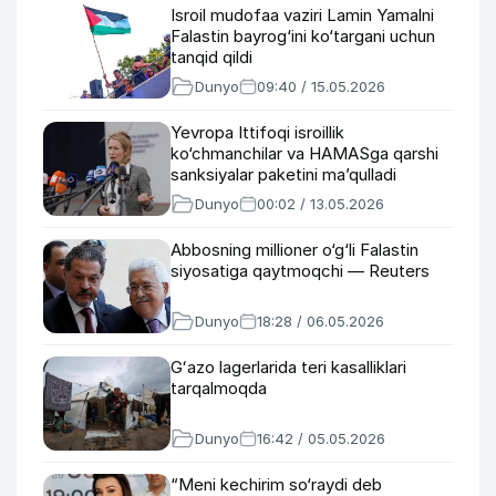
Isroil mudofaa vaziri Lamin Yamalni
Falastin bayrog‘ini ko‘targani uchun
tanqid qildi
Dunyo
09:40 / 15.05.2026
Yevropa Ittifoqi isroillik
ko‘chmanchilar va HAMASga qarshi
sanksiyalar paketini ma’qulladi
Dunyo
00:02 / 13.05.2026
Abbosning millioner o‘g‘li Falastin
siyosatiga qaytmoqchi — Reuters
Dunyo
18:28 / 06.05.2026
Gʻazo lagerlarida teri kasalliklari
tarqalmoqda
Dunyo
16:42 / 05.05.2026
“Meni kechirim so‘raydi deb