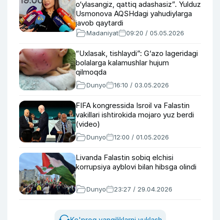
o‘ylasangiz, qattiq adashasiz”. Yulduz
Usmonova AQSHdagi yahudiylarga
javob qaytardi
Madaniyat
09:20 / 05.05.2026
“Uxlasak, tishlaydi”: G‘azo lageridagi
bolalarga kalamushlar hujum
qilmoqda
Dunyo
16:10 / 03.05.2026
FIFA kongressida Isroil va Falastin
vakillari ishtirokida mojaro yuz berdi
(video)
Dunyo
12:00 / 01.05.2026
Livanda Falastin sobiq elchisi
korrupsiya ayblovi bilan hibsga olindi
Dunyo
23:27 / 29.04.2026
Ko'proq yangiliklarni yuklash