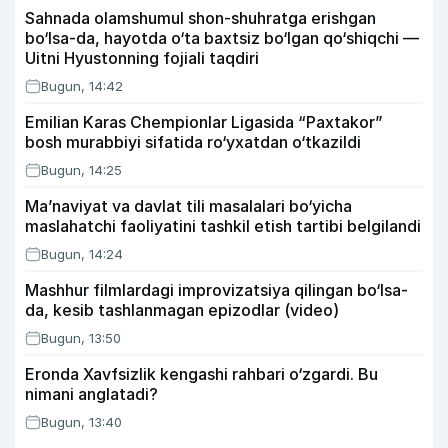
Sahnada olamshumul shon-shuhratga erishgan
bo‘lsa-da, hayotda o‘ta baxtsiz bo‘lgan qo‘shiqchi —
Uitni Hyustonning fojiali taqdiri
Bugun, 14:42
Emilian Karas Chempionlar Ligasida “Paxtakor”
bosh murabbiyi sifatida ro‘yxatdan o‘tkazildi
Bugun, 14:25
Ma’naviyat va davlat tili masalalari bo‘yicha
maslahatchi faoliyatini tashkil etish tartibi belgilandi
Bugun, 14:24
Mashhur filmlardagi improvizatsiya qilingan bo‘lsa-
da, kesib tashlanmagan epizodlar (video)
Bugun, 13:50
Eronda Xavfsizlik kengashi rahbari o‘zgardi. Bu
nimani anglatadi?
Bugun, 13:40