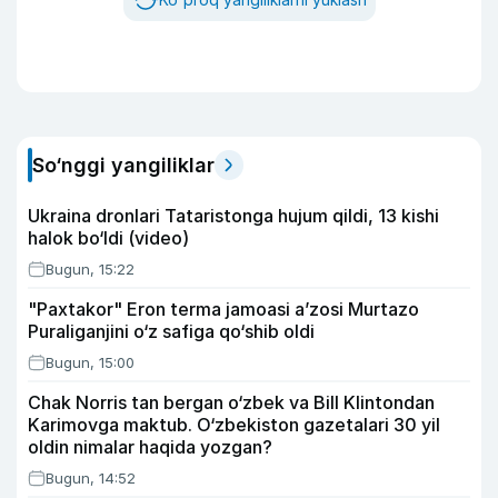
So‘nggi yangiliklar
Ukraina dronlari Tataristonga hujum qildi, 13 kishi
halok bo‘ldi (video)
Bugun, 15:22
"Paxtakor" Eron terma jamoasi a’zosi Murtazo
Puraliganjini o‘z safiga qo‘shib oldi
Bugun, 15:00
Chak Norris tan bergan o‘zbek va Bill Klintondan
Karimovga maktub. O‘zbekiston gazetalari 30 yil
oldin nimalar haqida yozgan?
Bugun, 14:52