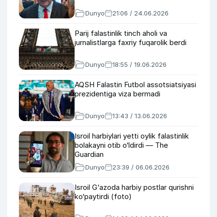
Dunyo
21:06 / 24.06.2026
Parij falastinlik tinch aholi va
jurnalistlarga faxriy fuqarolik berdi
Dunyo
18:55 / 19.06.2026
AQSH Falastin Futbol assotsiatsiyasi
prezidentiga viza bermadi
Dunyo
13:43 / 13.06.2026
Isroil harbiylari yetti oylik falastinlik
bolakayni otib o‘ldirdi — The
Guardian
Dunyo
23:39 / 06.06.2026
Isroil G‘azoda harbiy postlar qurishni
ko‘paytirdi (foto)