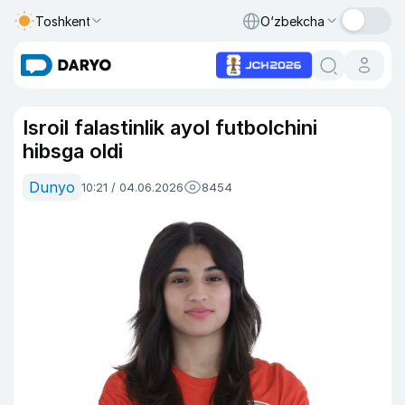
Toshkent
O‘zbekcha
Isroil falastinlik ayol futbolchini
hibsga oldi
Dunyo
10:21 / 04.06.2026
8454