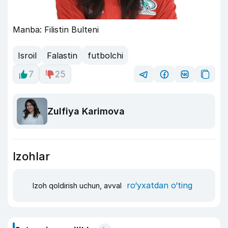
Manba: Filistin Bulteni
Isroil
Falastin
futbolchi
7
25
Zulfiya Karimova
Izohlar
ro‘yxatdan o‘ting
Izoh qoldirish uchun, avval