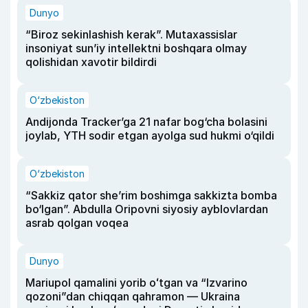
Dunyo
“Biroz sekinlashish kerak”. Mutaxassislar
insoniyat sun’iy intellektni boshqara olmay
qolishidan xavotir bildirdi
O‘zbekiston
Andijonda Tracker’ga 21 nafar bog‘cha bolasini
joylab, YTH sodir etgan ayolga sud hukmi o‘qildi
O‘zbekiston
“Sakkiz qator she’rim boshimga sakkizta bomba
bo‘lgan”. Abdulla Oripovni siyosiy ayblovlardan
asrab qolgan voqea
Dunyo
Mariupol qamalini yorib oʻtgan va “Izvarino
qozoni”dan chiqqan qahramon — Ukraina