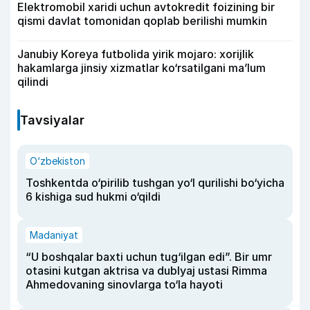
Elektromobil xaridi uchun avtokredit foizining bir
qismi davlat tomonidan qoplab berilishi mumkin
Janubiy Koreya futbolida yirik mojaro: xorijlik
hakamlarga jinsiy xizmatlar ko‘rsatilgani ma’lum
qilindi
Tavsiyalar
O‘zbekiston
Toshkentda o‘pirilib tushgan yo‘l qurilishi bo‘yicha
6 kishiga sud hukmi o‘qildi
Madaniyat
“U boshqalar baxti uchun tug‘ilgan edi”. Bir umr
otasini kutgan aktrisa va dublyaj ustasi Rimma
Ahmedovaning sinovlarga to‘la hayoti