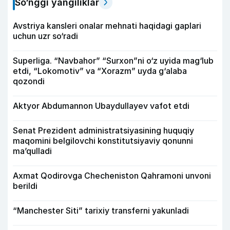
So‘nggi yangiliklar
Avstriya kansleri onalar mehnati haqidagi gaplari
uchun uzr so‘radi
Superliga. “Navbahor” “Surxon”ni o‘z uyida mag‘lub
etdi, “Lokomotiv” va “Xorazm” uyda g‘alaba
qozondi
Aktyor Abdu­mannon Ubaydullayev vafot etdi
Senat Prezident administratsiyasining huquqiy
maqomini belgilovchi konstitutsiyaviy qonunni
ma’qulladi
Axmat Qodirovga Checheniston Qahramoni unvoni
berildi
“Manchester Siti” tarixiy transferni yakunladi