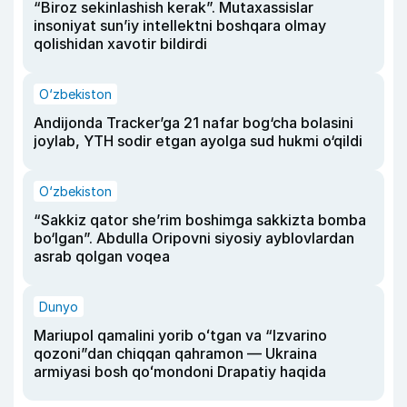
“Biroz sekinlashish kerak”. Mutaxassislar
insoniyat sun’iy intellektni boshqara olmay
qolishidan xavotir bildirdi
O‘zbekiston
Andijonda Tracker’ga 21 nafar bog‘cha bolasini
joylab, YTH sodir etgan ayolga sud hukmi o‘qildi
O‘zbekiston
“Sakkiz qator she’rim boshimga sakkizta bomba
bo‘lgan”. Abdulla Oripovni siyosiy ayblovlardan
asrab qolgan voqea
Dunyo
Mariupol qamalini yorib oʻtgan va “Izvarino
qozoni”dan chiqqan qahramon — Ukraina
armiyasi bosh qoʻmondoni Drapatiy haqida