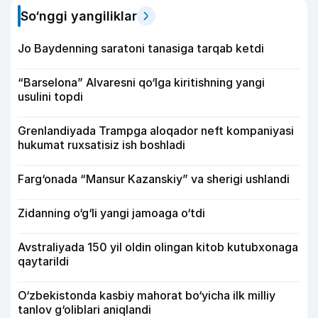
So‘nggi yangiliklar
Jo Baydenning saratoni tanasiga tarqab ketdi
“Barselona” Alvaresni qo‘lga kiritishning yangi
usulini topdi
Grenlandiyada Trampga aloqador neft kompaniyasi
hukumat ruxsatisiz ish boshladi
Farg‘onada “Mansur Kazanskiy” va sherigi ushlandi
Zidanning o‘g‘li yangi jamoaga o‘tdi
Avstraliyada 150 yil oldin olingan kitob kutubxonaga
qaytarildi
O‘zbekistonda kasbiy mahorat bo‘yicha ilk milliy
tanlov g‘oliblari aniqlandi