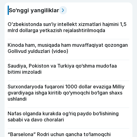
So‘nggi yangiliklar
Oʻzbekistonda sunʼiy intellekt xizmatlari hajmini 1,5
mlrd dollarga yetkazish rejalashtirilmoqda
Kinoda ham, musiqada ham muvaffaqiyat qozongan
Gollivud yulduzlari (video)
Saudiya, Pokiston va Turkiya qo‘shma mudofaa
bitimi imzoladi
Surxondaryoda fuqaroni 1000 dollar evaziga Milliy
gvardiyaga ishga kiritib qo‘ymoqchi bo‘lgan shaxs
ushlandi
Nafas olganda kurakda og‘riq paydo bo‘lishining
sababi va davo choralari
“Barselona” Rodri uchun qancha to‘lamoqchi