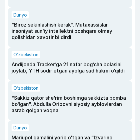
Dunyo
“Biroz sekinlashish kerak”. Mutaxassislar
insoniyat sun’iy intellektni boshqara olmay
qolishidan xavotir bildirdi
O‘zbekiston
Andijonda Tracker’ga 21 nafar bog‘cha bolasini
joylab, YTH sodir etgan ayolga sud hukmi o‘qildi
O‘zbekiston
“Sakkiz qator she’rim boshimga sakkizta bomba
bo‘lgan”. Abdulla Oripovni siyosiy ayblovlardan
asrab qolgan voqea
Dunyo
Mariupol qamalini yorib oʻtgan va “Izvarino