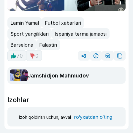
Lamin Yamal
Futbol xabarlari
Sport yangiliklari
Ispaniya terma jamaosi
Barselona
Falastin
70
0
Jamshidjon Mahmudov
Izohlar
ro‘yxatdan o‘ting
Izoh qoldirish uchun, avval