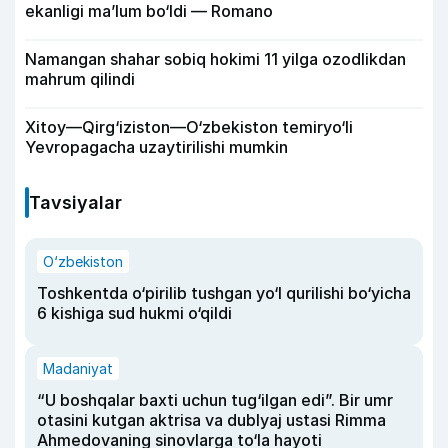
ekanligi ma’lum bo‘ldi — Romano
Namangan shahar sobiq hokimi 11 yilga ozodlikdan
mahrum qilindi
Xitoy—Qirg‘iziston—O‘zbekiston temiryo‘li
Yevropagacha uzaytirilishi mumkin
Tavsiyalar
O‘zbekiston
Toshkentda o‘pirilib tushgan yo‘l qurilishi bo‘yicha
6 kishiga sud hukmi o‘qildi
Madaniyat
“U boshqalar baxti uchun tug‘ilgan edi”. Bir umr
otasini kutgan aktrisa va dublyaj ustasi Rimma
Ahmedovaning sinovlarga to‘la hayoti