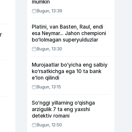
mumkin
Bugun, 13:39
Platini, van Basten, Raul, endi
esa Neymar... Jahon chempioni
r
bo‘lolmagan superyulduzlar
Bugun, 13:30
Murojaatlar bo‘yicha eng salbiy
ko‘rsatkichga ega 10 ta bank
e’lon qilindi
Bugun, 13:15
So‘nggi yillarning o‘qishga
arzigulik 7 ta eng yaxshi
detektiv romani
Bugun, 12:50