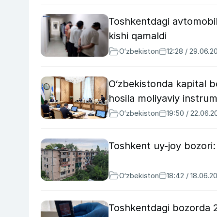
Toshkentdagi avtomobil 
kishi qamaldi
O‘zbekiston
12:28 / 29.06.2
O‘zbekistonda kapital b
hosila moliyaviy instrume
O‘zbekiston
19:50 / 22.06.2
Toshkent uy-joy bozori:
O‘zbekiston
18:42 / 18.06.2
Toshkentdagi bozorda 2