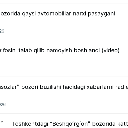
bozorida qaysi avtomobillar narxi pasaygani
026
e’fosini talab qilib namoyish boshlandi (video)
sozlar” bozori buzilishi haqidagi xabarlarni rad e
026
” — Toshkentdagi “Beshqoʻrgʻon” bozorida kat