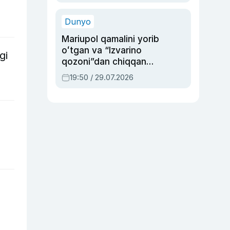
qolgan voqea
Dunyo
Mariupol qamalini yorib
oʻtgan va “Izvarino
gi
qozoni”dan chiqqan
qahramon — Ukraina
19:50 / 29.07.2026
armiyasi bosh
qoʻmondoni Drapatiy
haqida