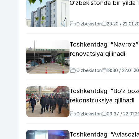
O‘zbekistonda bir yilda i
O‘zbekiston
23:20 / 22.01.2
Toshkentdagi “Navro‘z”
renovatsiya qilinadi
O‘zbekiston
18:30 / 22.01.2
Toshkentdagi “Bo‘z bozo
rekonstruksiya qilinadi
O‘zbekiston
09:37 / 22.01.
Toshkentdagi “Aviasozla