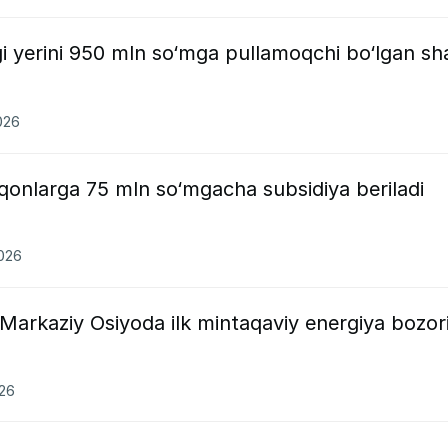
gi yerini 950 mln so‘mga pullamoqchi bo‘lgan sh
026
qonlarga 75 mln so‘mgacha subsidiya beriladi
2026
Markaziy Osiyoda ilk mintaqaviy energiya bozor
026