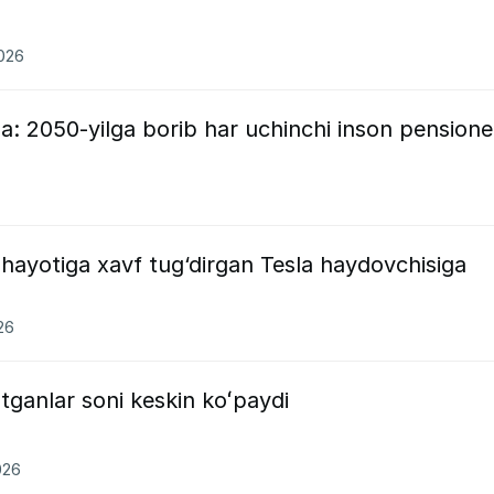
2026
: 2050-yilga borib har uchinchi inson pensione
hayotiga xavf tug‘dirgan Tesla haydovchisiga
26
otganlar soni keskin koʻpaydi
026