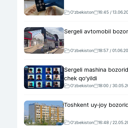
O‘zbekiston
16:45 / 13.06.2
Sergeli avtomobil bozori
O‘zbekiston
18:57 / 01.06.2
Sergeli mashina bozorid
chek qo‘yildi
O‘zbekiston
18:00 / 30.05.
Toshkent uy-joy bozorid
O‘zbekiston
16:48 / 22.05.