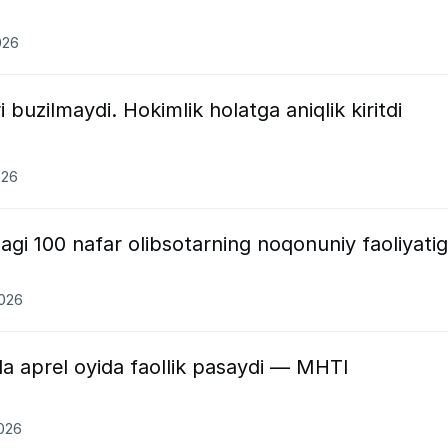
026
 buzilmaydi. Hokimlik holatga aniqlik kiritdi
026
agi 100 nafar olibsotarning noqonuniy faoliyati
2026
a aprel oyida faollik pasaydi — MHTI
2026