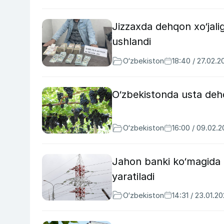
Jizzaxda dehqon xo‘jali
ushlandi
O‘zbekiston
18:40 / 27.02.2
O‘zbekistonda usta deh
O‘zbekiston
16:00 / 09.02.
Jahon banki ko‘magida 
yaratiladi
O‘zbekiston
14:31 / 23.01.2