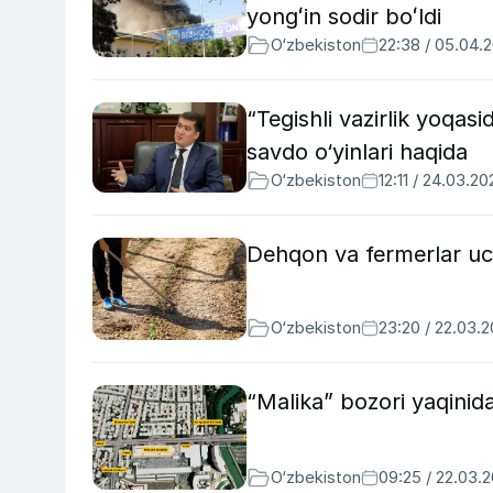
yongʻin sodir boʻldi
O‘zbekiston
22:38 / 05.04.
“Tegishli vazirlik yoqas
savdo o‘yinlari haqida
O‘zbekiston
12:11 / 24.03.20
Dehqon va fermerlar uch
O‘zbekiston
23:20 / 22.03.
“Malika” bozori yaqinidag
O‘zbekiston
09:25 / 22.03.