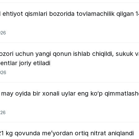
ehtiyot qismlari bozorida tovlamachilik qilgan 
026
ozori uchun yangi qonun ishlab chiqildi, sukuk v
ntlar joriy etiladi
026
 may oyida bir xonali uylar eng ko‘p qimmatlash
026
1 kg qovunda me’yordan ortiq nitrat aniqlandi