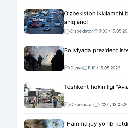
O‘zbekiston ikkilamchi 
aniqlandi
O‘zbekiston
11:33 / 15.05.2
Boliviyada prezident ist
Dunyo
11:10 / 15.05.2026
Toshkent hokimligi “Avia
O‘zbekiston
22:27 / 13.05.2
“Hamma joy yonib ketdi