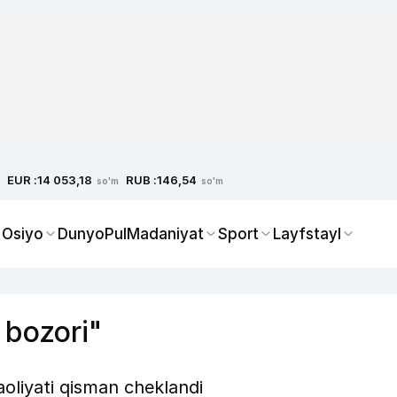
EUR :
RUB :
14 053,18
146,54
so'm
so'm
 Osiyo
Dunyo
Pul
Madaniyat
Sport
Layfstayl
 bozori"
aoliyati qisman cheklandi