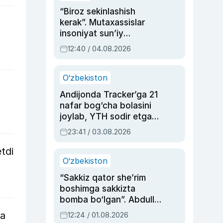
“Biroz sekinlashish
kerak”. Mutaxassislar
insoniyat sun’iy
intellektni boshqara
12:40 / 04.08.2026
olmay qolishidan xavotir
bildirdi
O‘zbekiston
Andijonda Tracker’ga 21
nafar bog‘cha bolasini
joylab, YTH sodir etgan
ayolga sud hukmi o‘qildi
23:41 / 03.08.2026
tdi
O‘zbekiston
“Sakkiz qator she’rim
boshimga sakkizta
bomba bo‘lgan”. Abdulla
Oripovni siyosiy
ta
12:24 / 01.08.2026
ayblovlardan asrab