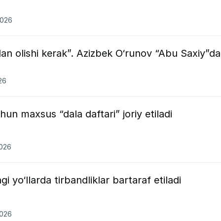
2026
idan olishi kerak”. Azizbek O‘runov “Abu Saxiy”da
26
un maxsus “dala daftari” joriy etiladi
2026
i yo‘llarda tirbandliklar bartaraf etiladi
2026