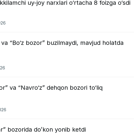
kkilamchi uy-joy narxlari o‘rtacha 8 foizga o‘sdi
026
 va “Bo‘z bozor” buzilmaydi, mavjud holatda
026
r” va “Navro‘z” dehqon bozori to‘liq
2026
r” bozorida doʻkon yonib ketdi