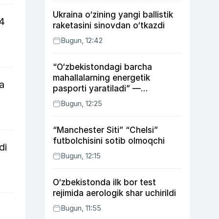
Ukraina o‘zining yangi ballistik
14
raketasini sinovdan o‘tkazdi
Bugun, 12:42
“O‘zbekistondagi barcha
mahallalarning energetik
a
pasporti yaratiladi” —
energetika vaziri
Bugun, 12:25
“Manchester Siti” “Chelsi”
futbolchisini sotib olmoqchi
di
Bugun, 12:15
O‘zbekistonda ilk bor test
rejimida aerologik shar uchirildi
Bugun, 11:55