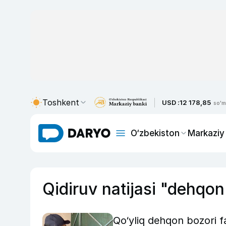
Toshkent
USD :
12 178,85
so'm
O‘zbekiston
Markaziy
Qidiruv natijasi "dehqon
Qo‘yliq dehqon bozori f