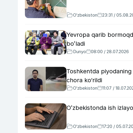
O‘zbekiston
23:31 / 05.08.
Yevropa qarib bormoqda
boʻladi
Dunyo
08:00 / 28.07.2026
Toshkentda piyodaning 
chora ko‘rildi
O‘zbekiston
11:07 / 18.07.20
Oʻzbekistonda ish izlay
O‘zbekiston
17:20 / 05.07.2