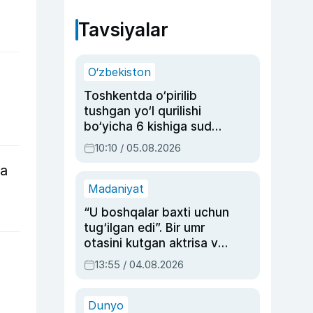
Tavsiyalar
O‘zbekiston
Toshkentda o‘pirilib
tushgan yo‘l qurilishi
bo‘yicha 6 kishiga sud
hukmi o‘qildi
10:10 / 05.08.2026
ga
Madaniyat
“U boshqalar baxti uchun
tug‘ilgan edi”. Bir umr
otasini kutgan aktrisa va
dublyaj ustasi Rimma
13:55 / 04.08.2026
Ahmedovaning
sinovlarga to‘la hayoti
Dunyo