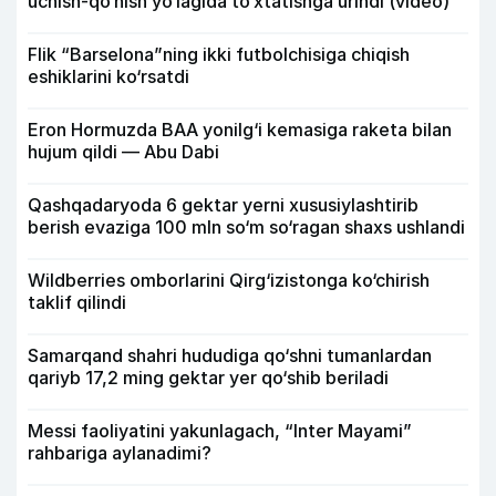
uchish-qo‘nish yo‘lagida to‘xtatishga urindi (video)
Flik “Barselona”ning ikki futbolchisiga chiqish
eshiklarini ko‘rsatdi
Eron Hormuzda BAA yonilg‘i kemasiga raketa bilan
hujum qildi — Abu Dabi
Qashqadaryoda 6 gektar yerni xususiylashtirib
berish evaziga 100 mln so‘m so‘ragan shaxs ushlandi
Wildberries omborlarini Qirg‘izistonga ko‘chirish
taklif qilindi
Samarqand shahri hududiga qo‘shni tumanlardan
qariyb 17,2 ming gektar yer qo‘shib beriladi
Messi faoliyatini yakunlagach, “Inter Mayami”
rahbariga aylanadimi?