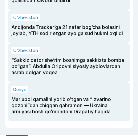
qolishidan xavotir bildirdi
O‘zbekiston
Andijonda Tracker’ga 21 nafar bog‘cha bolasini
joylab, YTH sodir etgan ayolga sud hukmi o‘qildi
O‘zbekiston
“Sakkiz qator she’rim boshimga sakkizta bomba
bo‘lgan”. Abdulla Oripovni siyosiy ayblovlardan
asrab qolgan voqea
Dunyo
Mariupol qamalini yorib oʻtgan va “Izvarino
qozoni”dan chiqqan qahramon — Ukraina
armiyasi bosh qoʻmondoni Drapatiy haqida