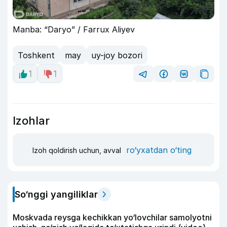
Manba: “Daryo” / Farrux Aliyev
Toshkent
may
uy-joy bozori
1
1
Izohlar
ro‘yxatdan o‘ting
Izoh qoldirish uchun, avval
So‘nggi yangiliklar
Moskvada reysga kechikkan yo‘lovchilar samolyotni