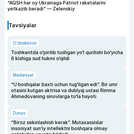
“AQSH har oy Ukrainaga Patriot raketalarini
yetkazib beradi” — Zelenskiy
Tavsiyalar
O‘zbekiston
Toshkentda o‘pirilib tushgan yo‘l qurilishi bo‘yicha
6 kishiga sud hukmi o‘qildi
Madaniyat
“U boshqalar baxti uchun tug‘ilgan edi”. Bir umr
otasini kutgan aktrisa va dublyaj ustasi Rimma
Ahmedovaning sinovlarga to‘la hayoti
Dunyo
“Biroz sekinlashish kerak”. Mutaxassislar
insoniyat sun’iy intellektni boshqara olmay