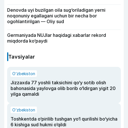
Denovda uyi buzilgan oila sug‘oriladigan yerni
noqonuniy egallagani uchun bir necha bor
ogohlantirilgan — Oliy sud
Germaniyada NUJlar haqidagi xabarlar rekord
miqdorda ko‘paydi
Tavsiyalar
O‘zbekiston
Jizzaxda 77 yoshli taksichini qo‘y sotib olish
bahonasida yaylovga olib borib o‘ldirgan yigit 20
yilga qamaldi
O‘zbekiston
Toshkentda o‘pirilib tushgan yo‘l qurilishi bo‘yicha
6 kishiga sud hukmi o‘qildi