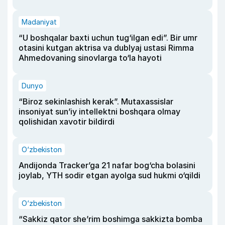
Madaniyat
“U boshqalar baxti uchun tug‘ilgan edi”. Bir umr
otasini kutgan aktrisa va dublyaj ustasi Rimma
Ahmedovaning sinovlarga to‘la hayoti
Dunyo
“Biroz sekinlashish kerak”. Mutaxassislar
insoniyat sun’iy intellektni boshqara olmay
qolishidan xavotir bildirdi
O‘zbekiston
Andijonda Tracker’ga 21 nafar bog‘cha bolasini
joylab, YTH sodir etgan ayolga sud hukmi o‘qildi
O‘zbekiston
“Sakkiz qator she’rim boshimga sakkizta bomba