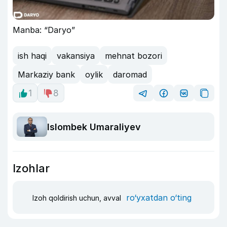
Manba: “Daryo”
ish haqi
vakansiya
mehnat bozori
Markaziy bank
oylik
daromad
1
8
Islombek Umaraliyev
Izohlar
ro‘yxatdan o‘ting
Izoh qoldirish uchun, avval