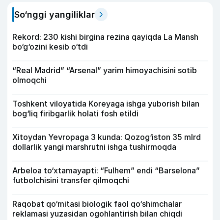
So‘nggi yangiliklar
Rekord: 230 kishi birgina rezina qayiqda La Mansh
bo‘g‘ozini kesib o‘tdi
“Real Madrid” “Arsenal” yarim himoyachisini sotib
olmoqchi
Toshkent viloyatida Koreyaga ishga yuborish bilan
bog‘liq firibgarlik holati fosh etildi
Xitoydan Yevropaga 3 kunda: Qozog‘iston 35 mlrd
dollarlik yangi marshrutni ishga tushirmoqda
Arbeloa to‘xtamayapti: “Fulhem” endi “Barselona”
futbolchisini transfer qilmoqchi
Raqobat qo‘mitasi biologik faol qo‘shimchalar
reklamasi yuzasidan ogohlantirish bilan chiqdi