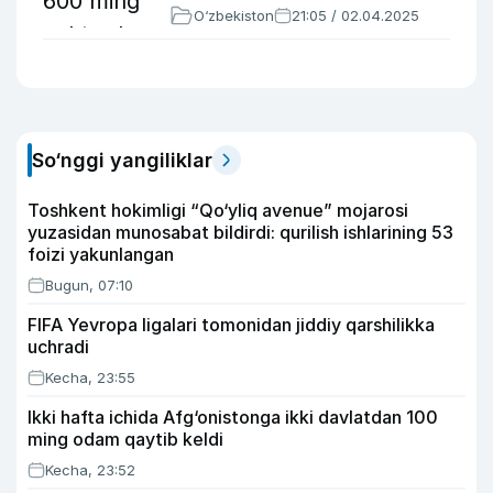
O‘zbekiston
21:05 / 02.04.2025
So‘nggi yangiliklar
Toshkent hokimligi “Qo‘yliq avenue” mojarosi
yuzasidan munosabat bildirdi: qurilish ishlarining 53
foizi yakunlangan
Bugun, 07:10
FIFA Yevropa ligalari tomonidan jiddiy qarshilikka
uchradi
Kecha, 23:55
Ikki hafta ichida Afg‘onistonga ikki davlatdan 100
ming odam qaytib keldi
Kecha, 23:52