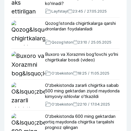
ko‘rinadi?
Layfstayl
23:45 / 27.05.2025
Qozog‘istonda chigirtkalarga qarshi
dronlardan foydalaniladi
Qozog‘iston
23:10 / 25.05.2025
Buxoro va Xorazmni bog‘lovchi yo‘lni
chigirtkalar bosdi (video)
O‘zbekiston
18:25 / 11.05.2025
O‘zbekistonda zararli chigirtka sabab
500 ming gektardan ziyod maydonda
kimyoviy ishlovlar o‘tkazildi
O‘zbekiston
22:10 / 17.04.2025
O‘zbekistonda 600 ming gektardan
ortiq maydonda chigirtka tarqalishi
prognoz qilingan