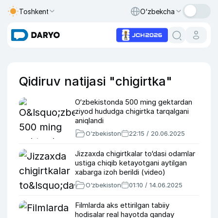
Toshkent
O‘zbekcha
Qidiruv natijasi "chigirtka"
O‘zbekistonda 500 ming gektardan
ziyod hududga chigirtka tarqalgani
aniqlandi
O‘zbekiston
22:15 / 20.06.2025
Jizzaxda chigirtkalar to‘dasi odamlar
ustiga chiqib ketayotgani aytilgan
xabarga izoh berildi (video)
O‘zbekiston
01:10 / 14.06.2025
Filmlarda aks ettirilgan tabiiy
hodisalar real hayotda qanday