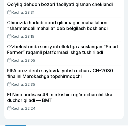
Qo‘yliq dehqon bozori faoliyati qisman cheklandi
Kecha, 23:31
Chinozda hududi obod qilinmagan mahallalarni
“sharmandali mahalla” deb belgilash boshlandi
Kecha, 23:15
O‘zbekistonda sun‘iy intellektga asoslangan “Smart
Fermer” raqamli platformasi ishga tushiriladi
Kecha, 23:05
FIFA prezidenti saylovda yutish uchun JCH-2030
finalini Marokashga topshirmoqchi
Kecha, 22:35
El Nino hodisasi 49 mln kishini og‘ir ocharchilikka
duchor qiladi — BMT
Kecha, 22:24