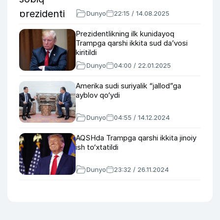
Dunyo
22:15 / 14.08.2025
Prezidentlikning ilk kunidayoq
Trampga qarshi ikkita sud da’vosi
kiritildi
Dunyo
04:00 / 22.01.2025
Amerika sudi suriyalik “jallod”ga
ayblov qo‘ydi
Dunyo
04:55 / 14.12.2024
AQSHda Trampga qarshi ikkita jinoiy
ish to‘xtatildi
Dunyo
23:32 / 26.11.2024