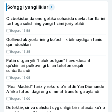
So‘nggi yangiliklar
Oʻzbekistonda energetika sohasida davlat tariflarini
tartibga solishning yangi tizimi joriy etildi
Bugun, 13:58
Gollivud aktyorlarining ko‘pchilik bilmaydigan taniqli
qarindoshlari
Bugun, 13:35
Putin o‘tgan yili “halok bo‘lgan” havo-desant
qo‘shinlari polkovnigi bilan telefon orqali
suhbatlashdi
Bugun, 13:05
“Real Madrid” tarixiy rekord o‘rnatdi: Yan Diomande
Afrika futbolidagi eng qimmat transferga aylandi
Bugun, 13:00
Detektiv, sir va dahshat uyg‘unligi: bir nafasda ko‘rib