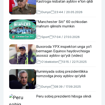
Kastroga nisbatan ayblov e’lon qildi
Dunyo
23:44 / 20.05.2026
“Manchester Siti” 60 ochkodan
mahrum qilinishi mumkin
Sport
17:04 / 27.03.2026
Buxoroda YPX inspektori unga yo‘l
bermagan Equinox haydovchisiga
asossiz ayblov qo‘ydi (video)
O‘zbekiston
13:15 / 22.11.2025
Ruminiyada sobiq prezidentlikka
nomzodga jinoiy ayblov qo‘yildi
Dunyo
08:39 / 17.09.2025
Peru sobiq prezidenti hibsga olindi