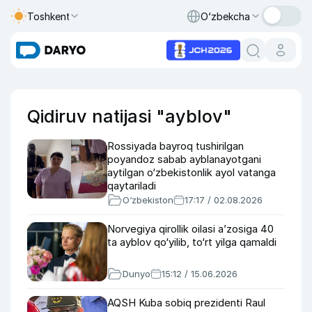
Toshkent
O‘zbekcha
Qidiruv natijasi "ayblov"
Rossiyada bayroq tushirilgan
poyandoz sabab ayblanayotgani
aytilgan o‘zbekistonlik ayol vatanga
qaytariladi
O‘zbekiston
17:17 / 02.08.2026
Norvegiya qirollik oilasi a’zosiga 40
ta ayblov qo‘yilib, to‘rt yilga qamaldi
Dunyo
15:12 / 15.06.2026
AQSH Kuba sobiq prezidenti Raul