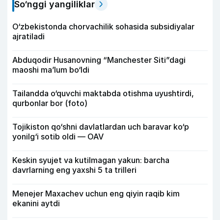
So‘nggi yangiliklar
O‘zbekistonda chorvachilik sohasida subsidiyalar
ajratiladi
Abduqodir Husanovning “Manchester Siti”dagi
maoshi ma’lum bo‘ldi
Tailandda o‘quvchi maktabda otishma uyushtirdi,
qurbonlar bor (foto)
Tojikiston qo‘shni davlatlardan uch baravar ko‘p
yonilg‘i sotib oldi — OAV
Keskin syujet va kutilmagan yakun: barcha
davrlarning eng yaxshi 5 ta trilleri
Menejer Maxachev uchun eng qiyin raqib kim
ekanini aytdi