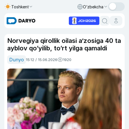
Toshkent
O‘zbekcha
Norvegiya qirollik oilasi a’zosiga 40 ta
ayblov qo‘yilib, to‘rt yilga qamaldi
Dunyo
15:12 / 15.06.2026
1920