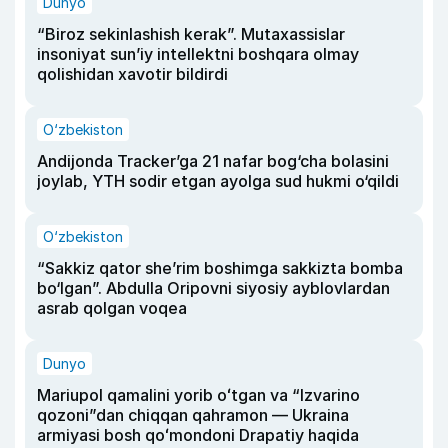
Dunyo
“Biroz sekinlashish kerak”. Mutaxassislar
insoniyat sun’iy intellektni boshqara olmay
qolishidan xavotir bildirdi
O‘zbekiston
Andijonda Tracker’ga 21 nafar bog‘cha bolasini
joylab, YTH sodir etgan ayolga sud hukmi o‘qildi
O‘zbekiston
“Sakkiz qator she’rim boshimga sakkizta bomba
bo‘lgan”. Abdulla Oripovni siyosiy ayblovlardan
asrab qolgan voqea
Dunyo
Mariupol qamalini yorib oʻtgan va “Izvarino
qozoni”dan chiqqan qahramon — Ukraina
armiyasi bosh qoʻmondoni Drapatiy haqida