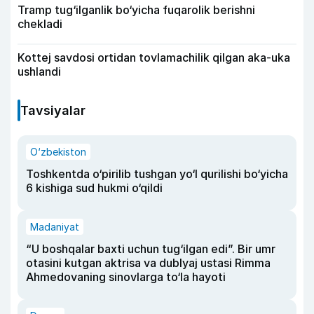
Tramp tug‘ilganlik bo‘yicha fuqarolik berishni
chekladi
Kottej savdosi ortidan tovlamachilik qilgan aka-uka
ushlandi
Tavsiyalar
O‘zbekiston
Toshkentda o‘pirilib tushgan yo‘l qurilishi bo‘yicha
6 kishiga sud hukmi o‘qildi
Madaniyat
“U boshqalar baxti uchun tug‘ilgan edi”. Bir umr
otasini kutgan aktrisa va dublyaj ustasi Rimma
Ahmedovaning sinovlarga to‘la hayoti