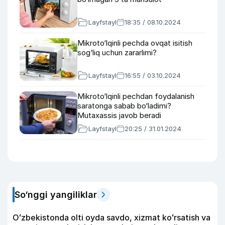
Layfstayl
18:35 / 08.10.2024
Mikroto‘lqinli pechda ovqat isitish
sog‘liq uchun zararlimi?
Layfstayl
16:55 / 03.10.2024
Mikroto‘lqinli pechdan foydalanish
saratonga sabab bo‘ladimi?
Mutaxassis javob beradi
Layfstayl
20:25 / 31.01.2024
So‘nggi yangiliklar
Oʻzbekistonda olti oyda savdo, xizmat koʻrsatish va