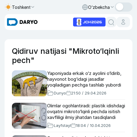
Toshkent
O‘zbekcha
Qidiruv natijasi "Mikroto‘lqinli
pech"
Yaponiyada erkak o‘z ayolini o‘ldirib,
hayvonot bog‘idagi jasadlar
yoqiladigan pechga tashlab yubordi
Dunyo
21:50 / 29.04.2026
Olimlar ogohlantiradi: plastik idishdagi
ovqatni mikroto‘lqinli pechda isitish
xavfliligi ilmiy jihatdan tasdiqlandi
Layfstayl
18:04 / 10.04.2026