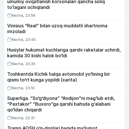
umumiy ovqatlanish korxonalari qancha soliq
toʻlagani ochiqlandi
Kecha, 23:56
Vinisius “Real” bilan uzoq muddatli shartnoma
imzoladi
Kecha, 23:45
Husiylar hukumat kuchlariga qarshi raketalar uchirdi,
kamida 30 kishi halok bo‘ldi
Kecha, 23:35
Toshkentda Kichik halqa avtomobil yo‘lining bir
qismi to‘rt kunga yopildi (xarita)
Kecha, 23:10
Superliga. “So‘g‘diyona” “Andijon”ni mag‘lub etdi,
“Paxtakor” “Buxoro”ga qarshi bahsda g‘alabani
qo‘ldan chiqardi
Kecha, 22:31
Tramp AQSH o‘q-dorilari haqida ma’lumot