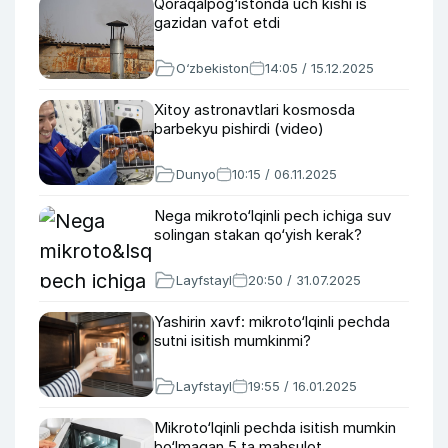
Qoraqalpog‘istonda uch kishi is
gazidan vafot etdi
O‘zbekiston
14:05 / 15.12.2025
Xitoy astronavtlari kosmosda
barbekyu pishirdi (video)
Dunyo
10:15 / 06.11.2025
Nega mikroto‘lqinli pech ichiga suv
solingan stakan qo‘yish kerak?
Layfstayl
20:50 / 31.07.2025
Yashirin xavf: mikroto‘lqinli pechda
sutni isitish mumkinmi?
Layfstayl
19:55 / 16.01.2025
Mikroto‘lqinli pechda isitish mumkin
bo‘lmagan 5 ta mahsulot