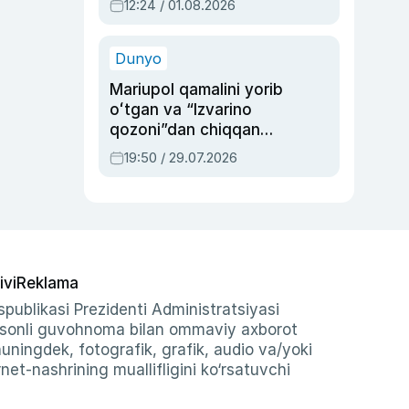
12:24 / 01.08.2026
ayblovlardan asrab
qolgan voqea
Dunyo
Mariupol qamalini yorib
oʻtgan va “Izvarino
qozoni”dan chiqqan
qahramon — Ukraina
19:50 / 29.07.2026
armiyasi bosh
qoʻmondoni Drapatiy
haqida
ivi
Reklama
publikasi Prezidenti Administratsiyasi
-sonli guvohnoma bilan ommaviy axborot
shuningdek, fotografik, grafik, audio va/yoki
et-nashrining muallifligini ko‘rsatuvchi