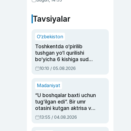
Tavsiyalar
O‘zbekiston
Toshkentda o‘pirilib
tushgan yo‘l qurilishi
bo‘yicha 6 kishiga sud
hukmi o‘qildi
10:10 / 05.08.2026
Madaniyat
“U boshqalar baxti uchun
tug‘ilgan edi”. Bir umr
otasini kutgan aktrisa va
dublyaj ustasi Rimma
13:55 / 04.08.2026
Ahmedovaning
sinovlarga to‘la hayoti