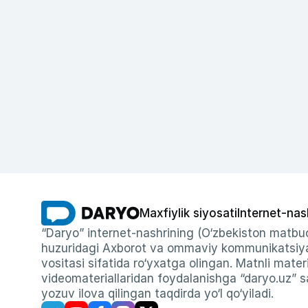
Maxfiylik siyosati
Internet-nas
“Daryo” internet-nashrining (O‘zbekiston matbuo
huzuridagi Axborot va ommaviy kommunikatsiyal
vositasi sifatida ro‘yxatga olingan. Matnli materi
videomateriallaridan foydalanishga “daryo.uz” sa
yozuv ilova qilingan taqdirda yo‘l qo‘yiladi.