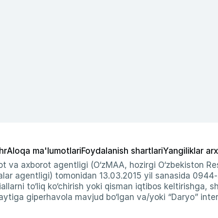
hr
Aloqa ma'lumotlari
Foydalanish shartlari
Yangiliklar arx
t va axborot agentligi (O‘zMAA, hozirgi O‘zbekiston Res
ar agentligi) tomonidan 13.03.2015 yil sanasida 0944
allarni to‘liq ko‘chirish yoki qisman iqtibos keltirishga, 
ytiga giperhavola mavjud bo‘lgan va/yoki “Daryo” intern