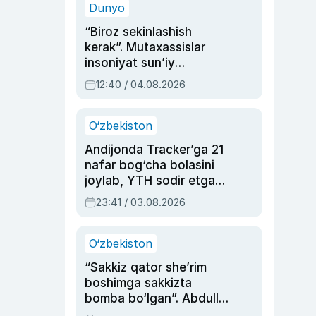
Dunyo
“Biroz sekinlashish
kerak”. Mutaxassislar
insoniyat sun’iy
intellektni boshqara
12:40 / 04.08.2026
olmay qolishidan xavotir
bildirdi
O‘zbekiston
Andijonda Tracker’ga 21
nafar bog‘cha bolasini
joylab, YTH sodir etgan
ayolga sud hukmi o‘qildi
23:41 / 03.08.2026
O‘zbekiston
“Sakkiz qator she’rim
boshimga sakkizta
bomba bo‘lgan”. Abdulla
Oripovni siyosiy