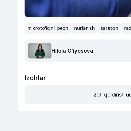
mikroto‘lqinli pech
nurlanish
saraton
rad
Hilola G‘iyosova
Izohlar
Izoh qoldirish 