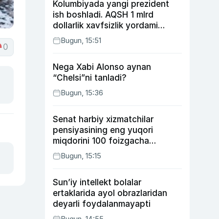
Kolumbiyada yangi prezident
ish boshladi. AQSH 1 mlrd
dollarlik xavfsizlik yordami
bermoqchi
Bugun, 15:51
0
Nega Xabi Alonso aynan
“Chelsi”ni tanladi?
Bugun, 15:36
Senat harbiy xizmatchilar
pensiyasining eng yuqori
miqdorini 100 foizgacha
oshirishni nazarda tutuvchi
Bugun, 15:15
qonunni ma’qulladi
Sun’iy intellekt bolalar
ertaklarida ayol obrazlaridan
deyarli foydalanmayapti
Bugun, 14:55