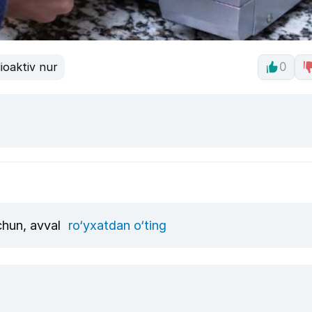
ioaktiv nur
0
uchun, avval
ro‘yxatdan o‘ting