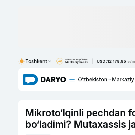
Toshkent
USD :
12 178,85
so'm
O‘zbekiston
Markaziy
Mikroto‘lqinli pechdan 
bo‘ladimi? Mutaxassis j