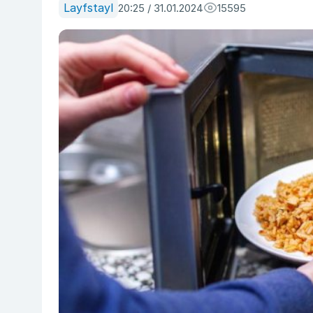
Layfstayl
20:25 / 31.01.2024
15595