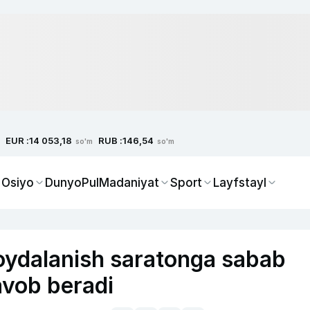
EUR :
RUB :
14 053,18
146,54
so'm
so'm
 Osiyo
Dunyo
Pul
Madaniyat
Sport
Layfstayl
foydalanish saratonga sabab
avob beradi