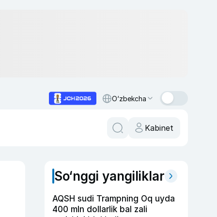
O‘zbekcha
Kabinet
So‘nggi yangiliklar
AQSH sudi Trampning Oq uyda
400 mln dollarlik bal zali