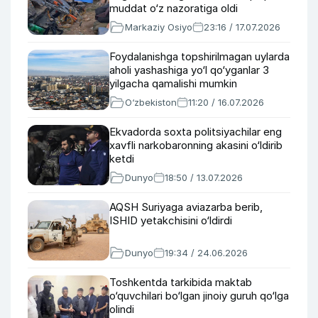
muddat o‘z nazoratiga oldi
Markaziy Osiyo
23:16 / 17.07.2026
Foydalanishga topshirilmagan uylarda
aholi yashashiga yo‘l qo‘yganlar 3
yilgacha qamalishi mumkin
O‘zbekiston
11:20 / 16.07.2026
Ekvadorda soxta politsiyachilar eng
xavfli narkobaronning akasini o‘ldirib
ketdi
Dunyo
18:50 / 13.07.2026
AQSH Suriyaga aviazarba berib,
ISHID yetakchisini o‘ldirdi
Dunyo
19:34 / 24.06.2026
Toshkentda tarkibida maktab
o‘quvchilari bo‘lgan jinoiy guruh qo‘lga
olindi