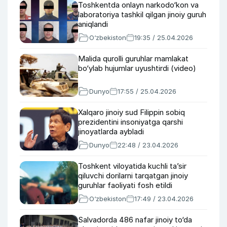
Toshkentda onlayn narkodo‘kon va
laboratoriya tashkil qilgan jinoiy guruh
aniqlandi
O‘zbekiston
19:35 / 25.04.2026
Malida qurolli guruhlar mamlakat
bo‘ylab hujumlar uyushtirdi (video)
Dunyo
17:55 / 25.04.2026
Xalqaro jinoiy sud Filippin sobiq
prezidentini insoniyatga qarshi
jinoyatlarda aybladi
Dunyo
22:48 / 23.04.2026
Toshkent viloyatida kuchli ta’sir
qiluvchi dorilarni tarqatgan jinoiy
guruhlar faoliyati fosh etildi
O‘zbekiston
17:49 / 23.04.2026
Salvadorda 486 nafar jinoiy to‘da