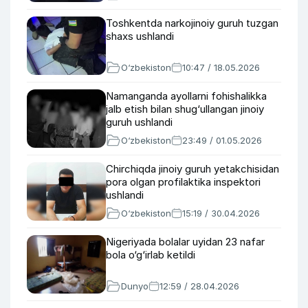
Toshkentda narkojinoiy guruh tuzgan
shaxs ushlandi
O‘zbekiston
10:47 / 18.05.2026
Namanganda ayollarni fohishalikka
jalb etish bilan shug‘ullangan jinoiy
guruh ushlandi
O‘zbekiston
23:49 / 01.05.2026
Chirchiqda jinoiy guruh yetakchisidan
pora olgan profilaktika inspektori
ushlandi
O‘zbekiston
15:19 / 30.04.2026
Nigeriyada bolalar uyidan 23 nafar
bola o‘g‘irlab ketildi
Dunyo
12:59 / 28.04.2026