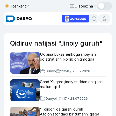
Toshkent
O‘zbekcha
Qidiruv natijasi "Jinoiy guruh"
Ukraina Lukashenkoga jinoiy ish
qoʻzgʻatishni koʻrib chiqmoqda
Dunyo
22:50 / 28.07.2026
Chad Xalqaro jinoiy suddan chiqishini
ma’lum qildi
Dunyo
11:17 / 28.07.2026
“Tolibon”ga qarshi guruh
Afg‘onistondagi bir tumanni qisqa