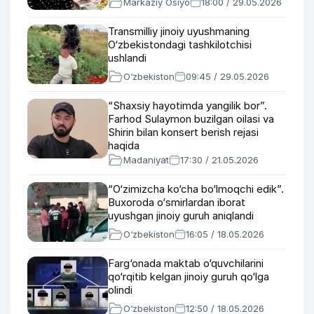
Markaziy Osiyo
18:00 / 29.05.2026
Transmilliy jinoiy uyushmaning
O‘zbekistondagi tashkilotchisi
ushlandi
O‘zbekiston
09:45 / 29.05.2026
“Shaxsiy hayotimda yangilik bor”.
Farhod Sulaymon buzilgan oilasi va
Shirin bilan konsert berish rejasi
haqida
Madaniyat
17:30 / 21.05.2026
“O‘zimizcha ko‘cha bo‘lmoqchi edik”.
Buxoroda o‘smirlardan iborat
uyushgan jinoiy guruh aniqlandi
O‘zbekiston
16:05 / 18.05.2026
Farg‘onada maktab o‘quvchilarini
qo‘rqitib kelgan jinoiy guruh qo‘lga
olindi
O‘zbekiston
12:50 / 18.05.2026