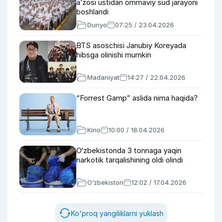
a’zosi ustidan ommaviy sud jarayoni
boshlandi
Dunyo
07:25 / 23.04.2026
BTS asoschisi Janubiy Koreyada
hibsga olinishi mumkin
Madaniyat
14:27 / 22.04.2026
“Forrest Gamp” aslida nima haqida?
Kino
10:00 / 18.04.2026
O‘zbekistonda 3 tonnaga yaqin
narkotik tarqalishining oldi olindi
O‘zbekiston
12:02 / 17.04.2026
Ko'proq yangiliklarni yuklash