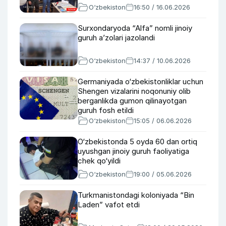
O‘zbekiston
16:50 / 16.06.2026
Surxondaryoda “Alfa” nomli jinoiy
guruh aʼzolari jazolandi
O‘zbekiston
14:37 / 10.06.2026
Germaniyada o‘zbekistonliklar uchun
Shengen vizalarini noqonuniy olib
berganlikda gumon qilinayotgan
guruh fosh etildi
O‘zbekiston
15:05 / 06.06.2026
O‘zbekistonda 5 oyda 60 dan ortiq
uyushgan jinoiy guruh faoliyatiga
chek qo‘yildi
O‘zbekiston
19:00 / 05.06.2026
Turkmanistondagi koloniyada “Bin
Laden” vafot etdi