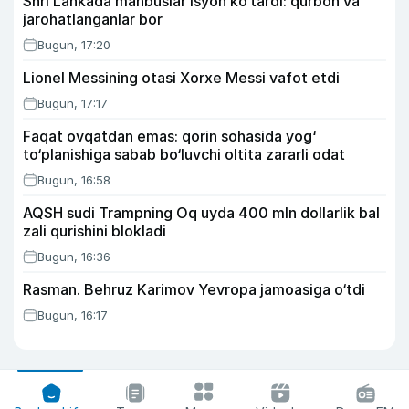
Shri Lankada mahbuslar isyon ko‘tardi: qurbon va
jarohatlanganlar bor
Bugun, 17:20
Lionel Messining otasi Xorxe Messi vafot etdi
Bugun, 17:17
Faqat ovqatdan emas: qorin sohasida yog‘
to‘planishiga sabab bo‘luvchi oltita zararli odat
Bugun, 16:58
AQSH sudi Trampning Oq uyda 400 mln dollarlik bal
zali qurishini blokladi
Bugun, 16:36
Rasman. Behruz Karimov Yevropa jamoasiga o‘tdi
Bugun, 16:17