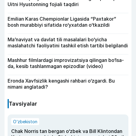
Uitni Hyustonning fojiali taqdiri
Emilian Karas Chempionlar Ligasida “Paxtakor”
bosh murabbiyi sifatida ro‘yxatdan o‘tkazildi
Ma’naviyat va davlat tili masalalari bo‘yicha
maslahatchi faoliyatini tashkil etish tartibi belgilandi
Mashhur filmlardagi improvizatsiya qilingan bo‘lsa-
da, kesib tashlanmagan epizodlar (video)
Eronda Xavfsizlik kengashi rahbari o‘zgardi. Bu
nimani anglatadi?
Tavsiyalar
O‘zbekiston
Chak Norris tan bergan o‘zbek va Bill Klintondan