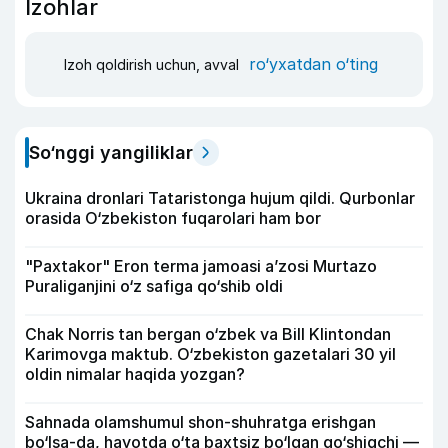
Izohlar
ro‘yxatdan o‘ting
Izoh qoldirish uchun, avval
So‘nggi yangiliklar
Ukraina dronlari Tataristonga hujum qildi. Qurbonlar
orasida O‘zbekiston fuqarolari ham bor
"Paxtakor" Eron terma jamoasi a’zosi Murtazo
Puraliganjini o‘z safiga qo‘shib oldi
Chak Norris tan bergan o‘zbek va Bill Klintondan
Karimovga maktub. O‘zbekiston gazetalari 30 yil
oldin nimalar haqida yozgan?
Sahnada olamshumul shon-shuhratga erishgan
bo‘lsa-da, hayotda o‘ta baxtsiz bo‘lgan qo‘shiqchi —