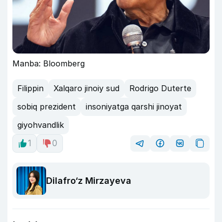
Manba: Bloomberg
Filippin
Xalqaro jinoiy sud
Rodrigo Duterte
sobiq prezident
insoniyatga qarshi jinoyat
giyohvandlik
1
0
Dilafro‘z Mirzayeva