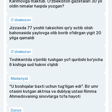
Karimovga maktub. O‘zbekiston gazetalari 30 yil
oldin nimalar haqida yozgan?
O‘zbekiston
Jizzaxda 77 yoshli taksichini qo‘y sotib olish
bahonasida yaylovga olib borib o‘ldirgan yigit 20
yilga qamaldi
O‘zbekiston
Toshkentda o‘pirilib tushgan yo‘l qurilishi bo‘yicha
6 kishiga sud hukmi o‘qildi
Madaniyat
“U boshqalar baxti uchun tug‘ilgan edi”. Bir umr
otasini kutgan aktrisa va dublyaj ustasi Rimma
Ahmedovaning sinovlarga to‘la hayoti
Dunyo