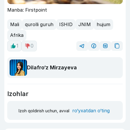
Manba: Firstpoint
Mali
qurolli guruh
ISHID
JNIM
hujum
Afrika
1
0
Dilafro‘z Mirzayeva
Izohlar
ro‘yxatdan o‘ting
Izoh qoldirish uchun, avval