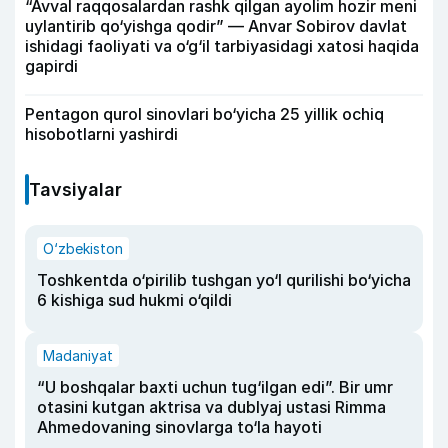
“Avval raqqosalardan rashk qilgan ayolim hozir meni
uylantirib qo‘yishga qodir” — Anvar Sobirov davlat
ishidagi faoliyati va o‘g‘il tarbiyasidagi xatosi haqida
gapirdi
Pentagon qurol sinovlari bo‘yicha 25 yillik ochiq
hisobotlarni yashirdi
Tavsiyalar
O‘zbekiston
Toshkentda o‘pirilib tushgan yo‘l qurilishi bo‘yicha
6 kishiga sud hukmi o‘qildi
Madaniyat
“U boshqalar baxti uchun tug‘ilgan edi”. Bir umr
otasini kutgan aktrisa va dublyaj ustasi Rimma
Ahmedovaning sinovlarga to‘la hayoti