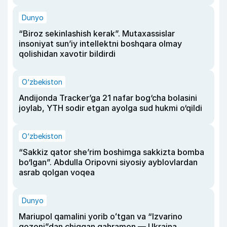
Dunyo
“Biroz sekinlashish kerak”. Mutaxassislar
insoniyat sun’iy intellektni boshqara olmay
qolishidan xavotir bildirdi
O‘zbekiston
Andijonda Tracker’ga 21 nafar bog‘cha bolasini
joylab, YTH sodir etgan ayolga sud hukmi o‘qildi
O‘zbekiston
“Sakkiz qator she’rim boshimga sakkizta bomba
bo‘lgan”. Abdulla Oripovni siyosiy ayblovlardan
asrab qolgan voqea
Dunyo
Mariupol qamalini yorib oʻtgan va “Izvarino
qozoni”dan chiqqan qahramon — Ukraina