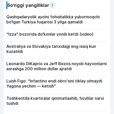
So‘nggi yangiliklar
Qashqadaryolik ayolni fohishalikka yubormoqchi
bo‘lgan Turkiya fuqarosi 3 yilga qamaldi
“Izza” bozorida do‘konlar yonib ketdi (video)
Avstraliya va Slovakiya tarixidagi eng issiq kun
kuzatildi
Leonardo DiKaprio va Jeff Bezos noyob hayvonlarni
asrashga 200 million dollar ajratdi
Luish Figo: “Infantino endi obroʻsini tiklay olmaydi.
Yagona yechim — ketish”
Toshkentda kvartiralar qimmatlashib, hovlilar narxi
tushdi