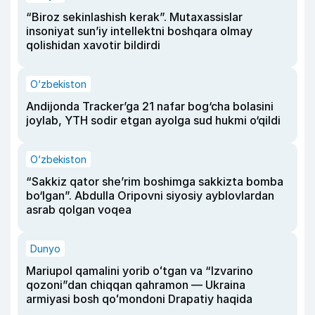
“Biroz sekinlashish kerak”. Mutaxassislar
insoniyat sun’iy intellektni boshqara olmay
qolishidan xavotir bildirdi
O‘zbekiston
Andijonda Tracker’ga 21 nafar bog‘cha bolasini
joylab, YTH sodir etgan ayolga sud hukmi o‘qildi
O‘zbekiston
“Sakkiz qator she’rim boshimga sakkizta bomba
bo‘lgan”. Abdulla Oripovni siyosiy ayblovlardan
asrab qolgan voqea
Dunyo
Mariupol qamalini yorib oʻtgan va “Izvarino
qozoni”dan chiqqan qahramon — Ukraina
armiyasi bosh qoʻmondoni Drapatiy haqida