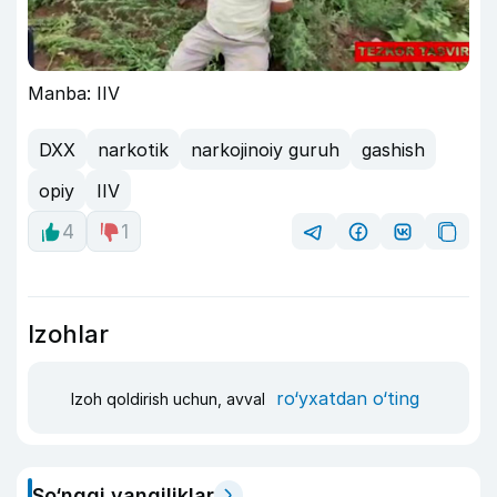
Manba: IIV
DXX
narkotik
narkojinoiy guruh
gashish
opiy
IIV
4
1
Izohlar
ro‘yxatdan o‘ting
Izoh qoldirish uchun, avval
So‘nggi yangiliklar