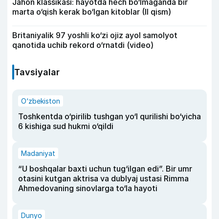
Jahon klassikasi: hayotda hech bo‘lmaganda bir
marta o‘qish kerak bo‘lgan kitoblar (II qism)
Britaniyalik 97 yoshli ko‘zi ojiz ayol samolyot
qanotida uchib rekord o‘rnatdi (video)
Tavsiyalar
O‘zbekiston
Toshkentda o‘pirilib tushgan yo‘l qurilishi bo‘yicha
6 kishiga sud hukmi o‘qildi
Madaniyat
“U boshqalar baxti uchun tug‘ilgan edi”. Bir umr
otasini kutgan aktrisa va dublyaj ustasi Rimma
Ahmedovaning sinovlarga to‘la hayoti
Dunyo