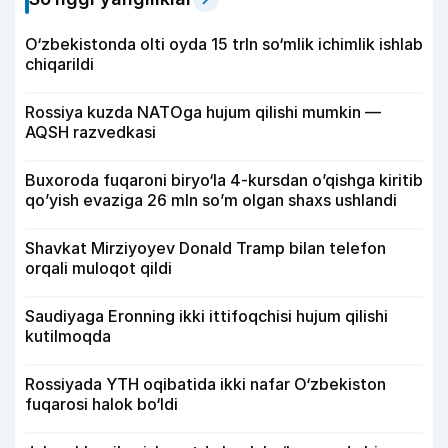
O‘zbekistonda olti oyda 15 trln so‘mlik ichimlik ishlab
chiqarildi
Rossiya kuzda NATOga hujum qilishi mumkin —
AQSH razvedkasi
Buxoroda fuqaroni biryo‘la 4-kursdan o’qishga kiritib
qo’yish evaziga 26 mln so’m olgan shaxs ushlandi
Shavkat Mirziyoyev Donald Tramp bilan telefon
orqali muloqot qildi
Saudiyaga Eronning ikki ittifoqchisi hujum qilishi
kutilmoqda
Rossiyada YTH oqibatida ikki nafar O‘zbekiston
fuqarosi halok bo‘ldi