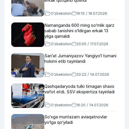
erkak qutqarib qolindi
O‘zbekiston
19:15 / 18.07.2026
Namanganda 600 ming so‘mlik qarz
sabab tanishini o‘ldirgan erkak 13
yilga qamaldi
O‘zbekiston
20:05 / 17.07.2026
San’at Jumaniyazov Yangiyo‘l tumani
hokimi etib tayinlandi
O‘zbekiston
20:22 / 14.07.2026
Qashqadaryoda tulki tirnagan shaxs
vafot etdi. SSV ekspertiza tayinladi
O‘zbekiston
16:20 / 14.07.2026
So‘xga muntazam aviaqatnovlar
yo‘lga qo‘yiladi