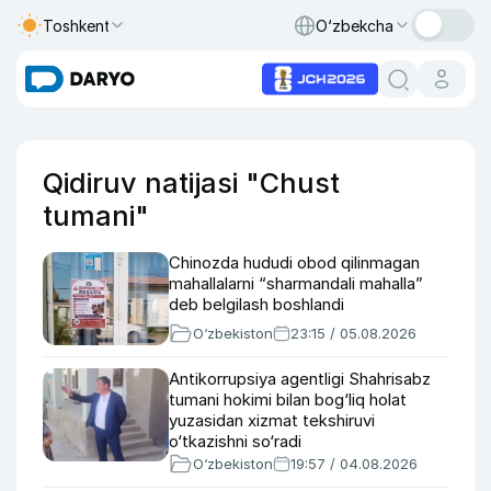
Toshkent
O‘zbekcha
Qidiruv natijasi "Chust
tumani"
Chinozda hududi obod qilinmagan
mahallalarni “sharmandali mahalla”
deb belgilash boshlandi
O‘zbekiston
23:15 / 05.08.2026
Antikorrupsiya agentligi Shahrisabz
tumani hokimi bilan bog‘liq holat
yuzasidan xizmat tekshiruvi
o‘tkazishni so‘radi
O‘zbekiston
19:57 / 04.08.2026