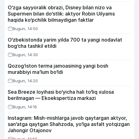
O‘zga sayyoralik obrazi, Disney bilan nizo va
Supermen bilan do‘stlik: aktyor Robin Uilyams
haqida ko‘pchilik bilmaydigan faktlar
Bugun, 14:50
O‘zbekistonda yarim yilda 700 ta yangi nodavlat
bog‘cha tashkil etildi
Bugun, 14:30
Qozog‘iston terma jamoasining yangi bosh
murabbiyi ma’lum bo‘ldi
Bugun, 14:20
Sea Breeze loyihasi bo‘yicha hali to‘liq xulosa
berilmagan — Ekoekspertiza markazi
Bugun, 14:16
Instagram: Mish-mishlarga javob qaytargan aktyor,
san’atga qaytgan Shahzoda, yo‘lga asfalt yotqizgan
Jahongir Otajonov