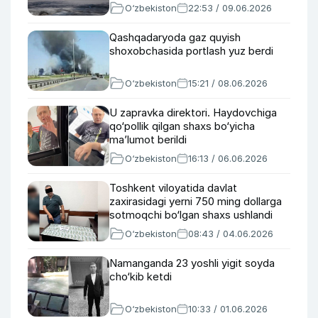
O‘zbekiston
22:53 / 09.06.2026
Qashqadaryoda gaz quyish
shoxobchasida portlash yuz berdi
O‘zbekiston
15:21 / 08.06.2026
U zapravka direktori. Haydovchiga
qo‘pollik qilgan shaxs bo‘yicha
ma’lumot berildi
O‘zbekiston
16:13 / 06.06.2026
Toshkent viloyatida davlat
zaxirasidagi yerni 750 ming dollarga
sotmoqchi bo‘lgan shaxs ushlandi
O‘zbekiston
08:43 / 04.06.2026
Namanganda 23 yoshli yigit soyda
cho‘kib ketdi
O‘zbekiston
10:33 / 01.06.2026