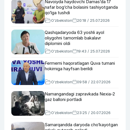
Navoiyda haydovchi Damas’da 17
nafar bog‘cha bolasini tashiyotganda
qo‘lga tushdi
O‘zbekiston
20:18 / 25.07.2026
Qashqadaryoda 63 yoshli ayol
oliygohni tamomlab bakalavr
diplomini oldi
O‘zbekiston
19:43 / 25.07.2026
Fermerni haqoratlagan Quva tumani
hokimiga hayfsan berildi
O‘zbekiston
09:58 / 22.07.2026
Namangandagi zapravkada Nexia-2
gaz balloni portladi
O‘zbekiston
23:25 / 20.07.2026
Samarqandda daryoda cho‘kayotgan