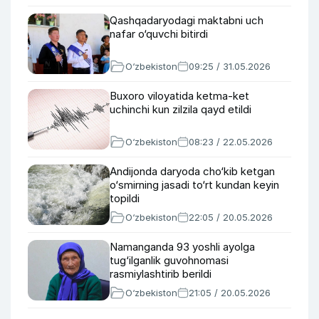
Qashqadaryodagi maktabni uch
nafar o‘quvchi bitirdi
O‘zbekiston
09:25 / 31.05.2026
Buxoro viloyatida ketma-ket
uchinchi kun zilzila qayd etildi
O‘zbekiston
08:23 / 22.05.2026
Andijonda daryoda cho‘kib ketgan
o‘smirning jasadi to‘rt kundan keyin
topildi
O‘zbekiston
22:05 / 20.05.2026
Namanganda 93 yoshli ayolga
tug‘ilganlik guvohnomasi
rasmiylashtirib berildi
O‘zbekiston
21:05 / 20.05.2026