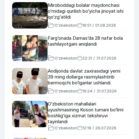
Miroboddagi bolalar maydonchasi
o‘rnidagi qurilish bo‘yicha jinoyat ishi
qo‘zg‘atildi
O‘zbekiston
16:51 / 01.08.2026
Farg‘onada Damas’da 28 nafar bola
tashilayotgani aniqlandi
O‘zbekiston
22:31 / 31.07.2026
Andijonda davlat zaxirasidagi yerni
39 ming dollarga rasmiylashtirib
bermoqchi bo‘lganlar ushlandi
O‘zbekiston
19:24 / 31.07.2026
O‘zbekiston mahallalari
uyushmasining Koson tumani bo‘limi
boshlig‘iga xizmat tekshiruvi
tayinlandi
O‘zbekiston
12:19 / 29.07.2026