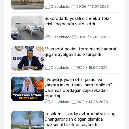
O‘zbekiston
09:36 / 13.07.2026
Buxoroda 15 yoshli qiz elektr toki
urishi oqibatida vafot etdi
O‘zbekiston
23:55 / 27.06.2026
Muzrabot hokimi fermerlarni haqorat
qilgani aytilgan audio tarqaldi
O‘zbekiston
19:10 / 16.06.2026
“Voqea joyidan otlar jasadi va
yarimta inson tanasi ham topilgan” —
Qarshida portlagan zapravkadan
reportaj
O‘zbekiston
10:18 / 14.06.2026
Toshkent—vodiy avtomobil yo‘lining
Ohangarondan o‘tgan qismida
maksimal tezlik pasaytirildi