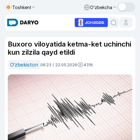
Toshkent
O‘zbekcha
Buxoro viloyatida ketma-ket uchinchi
kun zilzila qayd etildi
O‘zbekiston
08:23 / 22.05.2026
4316