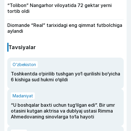
“Tolibon” Nangarhor viloyatida 72 gektar yerni
tortib oldi
Diomande “Real” tarixidagi eng qimmat futbolchiga
aylandi
Tavsiyalar
O‘zbekiston
Toshkentda o‘pirilib tushgan yo‘l qurilishi bo‘yicha
6 kishiga sud hukmi o‘qildi
Madaniyat
“U boshqalar baxti uchun tug‘ilgan edi”. Bir umr
otasini kutgan aktrisa va dublyaj ustasi Rimma
Ahmedovaning sinovlarga to‘la hayoti