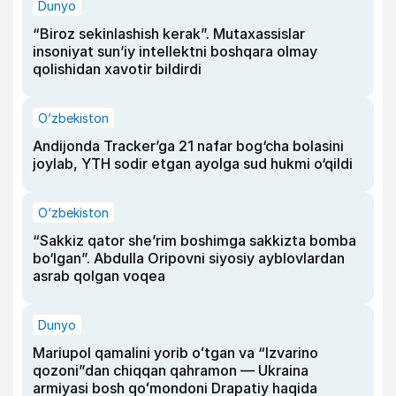
Dunyo
“Biroz sekinlashish kerak”. Mutaxassislar
insoniyat sun’iy intellektni boshqara olmay
qolishidan xavotir bildirdi
O‘zbekiston
Andijonda Tracker’ga 21 nafar bog‘cha bolasini
joylab, YTH sodir etgan ayolga sud hukmi o‘qildi
O‘zbekiston
“Sakkiz qator she’rim boshimga sakkizta bomba
bo‘lgan”. Abdulla Oripovni siyosiy ayblovlardan
asrab qolgan voqea
Dunyo
Mariupol qamalini yorib oʻtgan va “Izvarino
qozoni”dan chiqqan qahramon — Ukraina
armiyasi bosh qoʻmondoni Drapatiy haqida