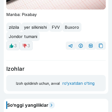
Manba: Pixabay
zilzila
yer silkinishi
FVV
Buxoro
Jondor tumani
3
3
Izohlar
ro‘yxatdan o‘ting
Izoh qoldirish uchun, avval
So‘nggi yangiliklar