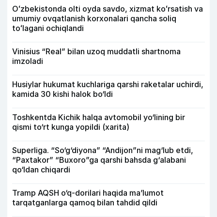
Oʻzbekistonda olti oyda savdo, xizmat koʻrsatish va
umumiy ovqatlanish korxonalari qancha soliq
toʻlagani ochiqlandi
Vinisius “Real” bilan uzoq muddatli shartnoma
imzoladi
Husiylar hukumat kuchlariga qarshi raketalar uchirdi,
kamida 30 kishi halok bo‘ldi
Toshkentda Kichik halqa avtomobil yo‘lining bir
qismi to‘rt kunga yopildi (xarita)
Superliga. “So‘g‘diyona” “Andijon”ni mag‘lub etdi,
“Paxtakor” “Buxoro”ga qarshi bahsda g‘alabani
qo‘ldan chiqardi
Tramp AQSH o‘q-dorilari haqida ma’lumot
tarqatganlarga qamoq bilan tahdid qildi