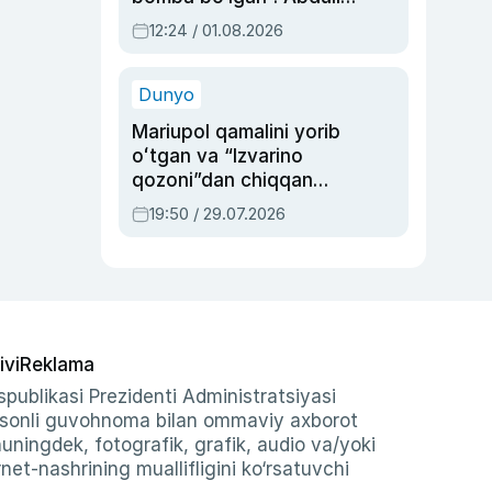
Oripovni siyosiy
12:24 / 01.08.2026
ayblovlardan asrab
qolgan voqea
Dunyo
Mariupol qamalini yorib
oʻtgan va “Izvarino
qozoni”dan chiqqan
qahramon — Ukraina
19:50 / 29.07.2026
armiyasi bosh
qoʻmondoni Drapatiy
haqida
ivi
Reklama
publikasi Prezidenti Administratsiyasi
-sonli guvohnoma bilan ommaviy axborot
shuningdek, fotografik, grafik, audio va/yoki
et-nashrining muallifligini ko‘rsatuvchi