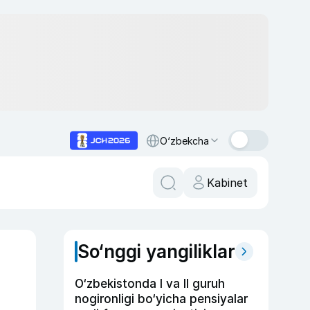
O‘zbekcha
Kabinet
So‘nggi yangiliklar
O‘zbekistonda I va II guruh
nogironligi bo‘yicha pensiyalar