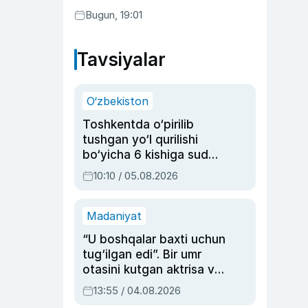
Bugun, 19:01
Tavsiyalar
O‘zbekiston
Toshkentda o‘pirilib
tushgan yo‘l qurilishi
bo‘yicha 6 kishiga sud
hukmi o‘qildi
10:10 / 05.08.2026
Madaniyat
“U boshqalar baxti uchun
tug‘ilgan edi”. Bir umr
otasini kutgan aktrisa va
dublyaj ustasi Rimma
13:55 / 04.08.2026
Ahmedovaning