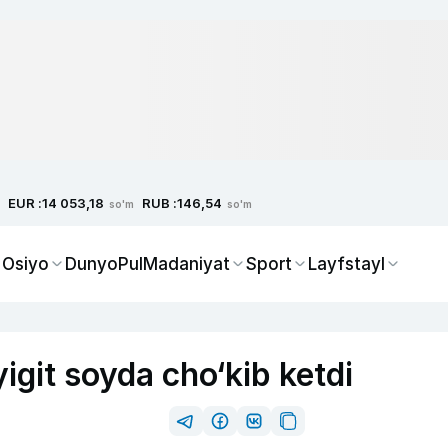
EUR :
RUB :
14 053,18
146,54
so'm
so'm
 Osiyo
Dunyo
Pul
Madaniyat
Sport
Layfstayl
git soyda cho‘kib ketdi