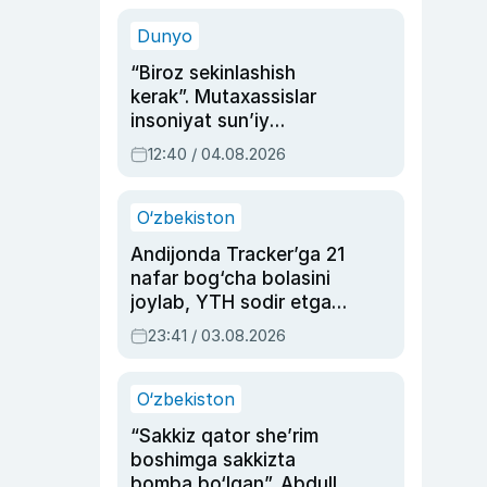
sinovlarga to‘la hayoti
Dunyo
“Biroz sekinlashish
kerak”. Mutaxassislar
insoniyat sun’iy
intellektni boshqara
12:40 / 04.08.2026
olmay qolishidan xavotir
bildirdi
O‘zbekiston
Andijonda Tracker’ga 21
nafar bog‘cha bolasini
joylab, YTH sodir etgan
ayolga sud hukmi o‘qildi
23:41 / 03.08.2026
O‘zbekiston
“Sakkiz qator she’rim
boshimga sakkizta
bomba bo‘lgan”. Abdulla