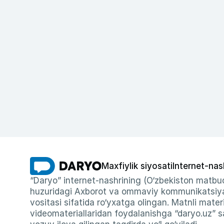
Maxfiylik siyosati
Internet-nas
“Daryo” internet-nashrining (O‘zbekiston matbuo
huzuridagi Axborot va ommaviy kommunikatsiyal
vositasi sifatida ro‘yxatga olingan. Matnli materi
videomateriallaridan foydalanishga “daryo.uz” sa