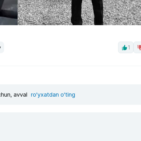
y
1
uchun, avval
ro‘yxatdan o‘ting