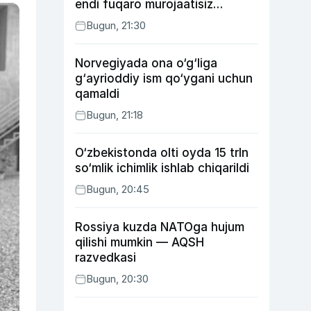
endi fuqaro murojaatisiz
tayinlanishi mumkin
Bugun, 21:30
Norvegiyada ona o‘g‘liga
g‘ayrioddiy ism qo‘ygani uchun
qamaldi
Bugun, 21:18
O‘zbekistonda olti oyda 15 trln
so‘mlik ichimlik ishlab chiqarildi
Bugun, 20:45
Rossiya kuzda NATOga hujum
qilishi mumkin — AQSH
razvedkasi
Bugun, 20:30