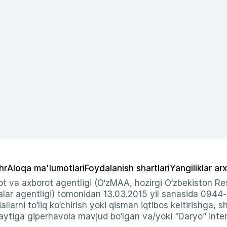
hr
Aloqa ma'lumotlari
Foydalanish shartlari
Yangiliklar arx
t va axborot agentligi (O‘zMAA, hozirgi O‘zbekiston Res
ar agentligi) tomonidan 13.03.2015 yil sanasida 0944
allarni to‘liq ko‘chirish yoki qisman iqtibos keltirishga, 
ytiga giperhavola mavjud bo‘lgan va/yoki “Daryo” intern