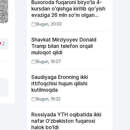
Buxoroda fuqaroni biryo‘la 4-
kursdan o’qishga kiritib qo’yish
evaziga 26 mln so’m olgan
shaxs ushlandi
Bugun, 20:02
Shavkat Mirziyoyev Donald
2
Tramp bilan telefon orqali
muloqot qildi
Bugun, 19:27
Saudiyaga Eronning ikki
ittifoqchisi hujum qilishi
kutilmoqda
Bugun, 19:22
Rossiyada YTH oqibatida ikki
nafar O‘zbekiston fuqarosi
halok bo‘ldi