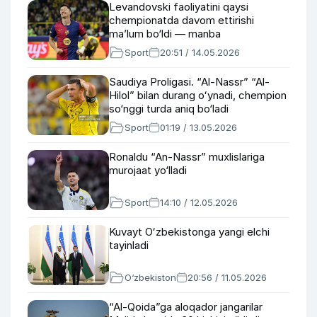
Levandovski faoliyatini qaysi
chempionatda davom ettirishi
ma’lum bo‘ldi — manba
Sport
20:51 / 14.05.2026
Saudiya Proligasi. “Al-Nassr” “Al-
Hilol” bilan durang oʻynadi, chempion
so‘nggi turda aniq bo‘ladi
Sport
01:19 / 13.05.2026
Ronaldu “An-Nassr” muxlislariga
murojaat yo‘lladi
Sport
14:10 / 12.05.2026
Kuvayt Oʻzbekistonga yangi elchi
tayinladi
O‘zbekiston
20:56 / 11.05.2026
“Al-Qoida”ga aloqador jangarilar