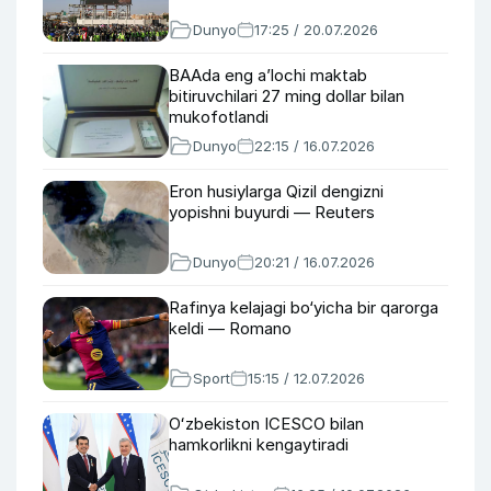
Dunyo
17:25 / 20.07.2026
BAAda eng a’lochi maktab
bitiruvchilari 27 ming dollar bilan
mukofotlandi
Dunyo
22:15 / 16.07.2026
Eron husiylarga Qizil dengizni
yopishni buyurdi — Reuters
Dunyo
20:21 / 16.07.2026
Rafinya kelajagi bo‘yicha bir qarorga
keldi — Romano
Sport
15:15 / 12.07.2026
Oʻzbekiston ICESCO bilan
hamkorlikni kengaytiradi