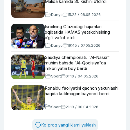
Malida kamida 30 kishini o‘ldirdi
Dunyo
15:23 / 08.05.2026
Isroilning G‘azodagi hujumlari
oqibatida HAMAS yetakchisining
o‘g‘li vafot etdi
Dunyo
19:45 / 07.05.2026
Saudiya chempionati. “Al-Nassr”
muhim bahsda “Al-Qodisiya”ga
imkoniyatni boy berdi
Sport
01:10 / 04.05.2026
Ronaldu faoliyatini qachon yakunlashi
haqida kutilmagan bayonot berdi
Sport
21:19 / 30.04.2026
Ko'proq yangiliklarni yuklash