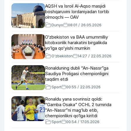
AQSH va Isroil Al-Aqso masjidi
boshqaruvini Iordaniyadan tortib
olmoqchi — OAV
Dunyo
08:01 / 26.05.2026
O‘zbekiston va BAA umummilliy
kitobxonlik harakatini birgalikda
yoʻlga qoʻyishi mumkin
O‘zbekiston
14:27 / 22.05.2026
Ronalduning dubli “An-Nassr”ga
Saudiya Proligasi chempionligini
taqdim etdi
Sport
00:55 / 22.05.2026
Ronaldu yana sovrinsiz qoldi:
“Gamba Osaka” OCHL 2 turnirida
“An-Nassr”ni mag‘lub etib,
chempionlikni qo‘lga kiritdi
Sport
00:54 / 17.05.2026