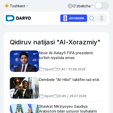
Toshkent
O‘zbekcha
Qidiruv natijasi "Al-Xorazmiy"
Nosir Al-Xelayfi FIFA prezidenti
bo‘lish niyatida emas
Sport
17:40 / 01.08.2026
Dembele “Al-Hilol” taklifini rad etdi
Sport
20:45 / 28.07.2026
Shavkat Mirziyoyev Saudiya
Arabistoni bilan ustuvor loyihalarni