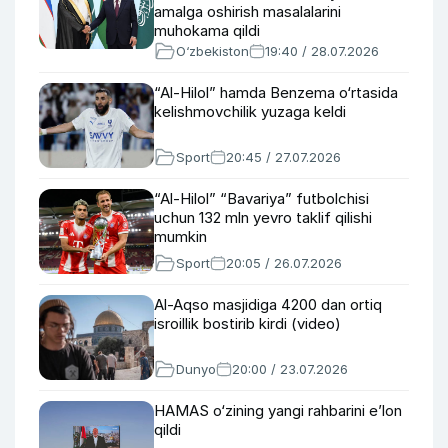
amalga oshirish masalalarini
muhokama qildi
O‘zbekiston
19:40 / 28.07.2026
“Al-Hilol” hamda Benzema o‘rtasida
kelishmovchilik yuzaga keldi
Sport
20:45 / 27.07.2026
“Al-Hilol” “Bavariya” futbolchisi
uchun 132 mln yevro taklif qilishi
mumkin
Sport
20:05 / 26.07.2026
Al-Aqso masjidiga 4200 dan ortiq
isroillik bostirib kirdi (video)
Dunyo
20:00 / 23.07.2026
HAMAS o‘zining yangi rahbarini e’lon
qildi