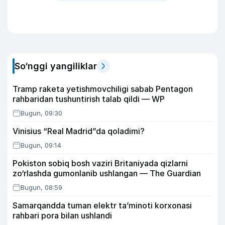
So‘nggi yangiliklar
Tramp raketa yetishmovchiligi sabab Pentagon
rahbaridan tushuntirish talab qildi — WP
Bugun, 09:30
Vinisius “Real Madrid”da qoladimi?
Bugun, 09:14
Pokiston sobiq bosh vaziri Britaniyada qizlarni
zo‘rlashda gumonlanib ushlangan — The Guardian
Bugun, 08:59
Samarqandda tuman elektr ta’minoti korxonasi
rahbari pora bilan ushlandi