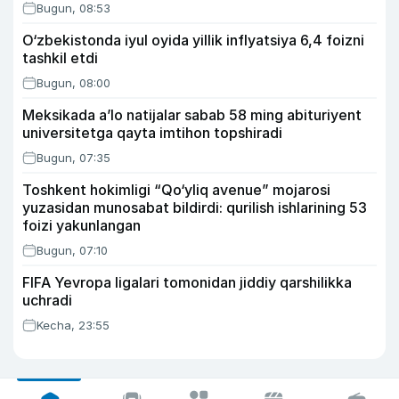
Bugun, 08:53
O‘zbekistonda iyul oyida yillik inflyatsiya 6,4 foizni
tashkil etdi
Bugun, 08:00
Meksikada a’lo natijalar sabab 58 ming abituriyent
universitetga qayta imtihon topshiradi
Bugun, 07:35
Toshkent hokimligi “Qo‘yliq avenue” mojarosi
yuzasidan munosabat bildirdi: qurilish ishlarining 53
foizi yakunlangan
Bugun, 07:10
FIFA Yevropa ligalari tomonidan jiddiy qarshilikka
uchradi
Kecha, 23:55