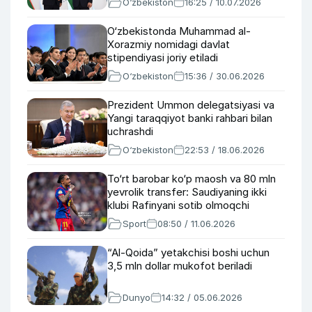
O‘zbekiston
16:25 / 10.07.2026
O‘zbekistonda Muhammad al-
Xorazmiy nomidagi davlat
stipendiyasi joriy etiladi
O‘zbekiston
15:36 / 30.06.2026
Prezident Ummon delegatsiyasi va
Yangi taraqqiyot banki rahbari bilan
uchrashdi
O‘zbekiston
22:53 / 18.06.2026
To‘rt barobar ko‘p maosh va 80 mln
yevrolik transfer: Saudiyaning ikki
klubi Rafinyani sotib olmoqchi
Sport
08:50 / 11.06.2026
“Al-Qoida” yetakchisi boshi uchun
3,5 mln dollar mukofot beriladi
Dunyo
14:32 / 05.06.2026