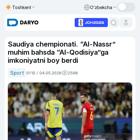
Toshkent
O‘zbekcha
Saudiya chempionati. “Al-Nassr”
muhim bahsda “Al-Qodisiya”ga
imkoniyatni boy berdi
Sport
01:10 / 04.05.2026
2598