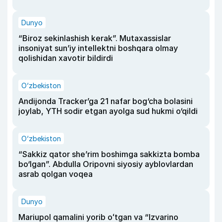
Dunyo
“Biroz sekinlashish kerak”. Mutaxassislar
insoniyat sun’iy intellektni boshqara olmay
qolishidan xavotir bildirdi
O‘zbekiston
Andijonda Tracker’ga 21 nafar bog‘cha bolasini
joylab, YTH sodir etgan ayolga sud hukmi o‘qildi
O‘zbekiston
“Sakkiz qator she’rim boshimga sakkizta bomba
bo‘lgan”. Abdulla Oripovni siyosiy ayblovlardan
asrab qolgan voqea
Dunyo
Mariupol qamalini yorib oʻtgan va “Izvarino