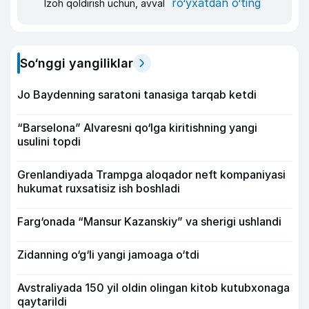
ro‘yxatdan o‘ting
Izoh qoldirish uchun, avval
So‘nggi yangiliklar
Jo Baydenning saratoni tanasiga tarqab ketdi
“Barselona” Alvaresni qo‘lga kiritishning yangi
usulini topdi
Grenlandiyada Trampga aloqador neft kompaniyasi
hukumat ruxsatisiz ish boshladi
Farg‘onada “Mansur Kazanskiy” va sherigi ushlandi
Zidanning o‘g‘li yangi jamoaga o‘tdi
Avstraliyada 150 yil oldin olingan kitob kutubxonaga
qaytarildi