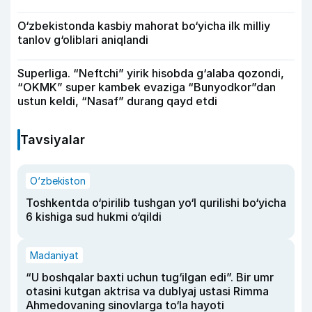
O‘zbekistonda kasbiy mahorat bo‘yicha ilk milliy
tanlov g‘oliblari aniqlandi
Superliga. “Neftchi” yirik hisobda g‘alaba qozondi,
“OKMK” super kambek evaziga “Bunyodkor”dan
ustun keldi, “Nasaf” durang qayd etdi
Tavsiyalar
O‘zbekiston
Toshkentda o‘pirilib tushgan yo‘l qurilishi bo‘yicha
6 kishiga sud hukmi o‘qildi
Madaniyat
“U boshqalar baxti uchun tug‘ilgan edi”. Bir umr
otasini kutgan aktrisa va dublyaj ustasi Rimma
Ahmedovaning sinovlarga to‘la hayoti