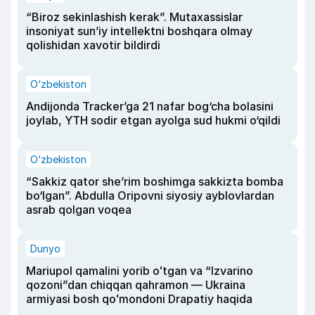
“Biroz sekinlashish kerak”. Mutaxassislar
insoniyat sun’iy intellektni boshqara olmay
qolishidan xavotir bildirdi
O‘zbekiston
Andijonda Tracker’ga 21 nafar bog‘cha bolasini
joylab, YTH sodir etgan ayolga sud hukmi o‘qildi
O‘zbekiston
“Sakkiz qator she’rim boshimga sakkizta bomba
bo‘lgan”. Abdulla Oripovni siyosiy ayblovlardan
asrab qolgan voqea
Dunyo
Mariupol qamalini yorib oʻtgan va “Izvarino
qozoni”dan chiqqan qahramon — Ukraina
armiyasi bosh qoʻmondoni Drapatiy haqida