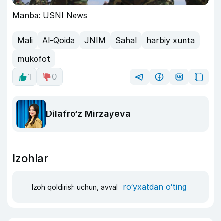
Manba: USNI News
Mali
Al-Qoida
JNIM
Sahal
harbiy xunta
mukofot
1
0
Dilafro‘z Mirzayeva
Izohlar
ro‘yxatdan o‘ting
Izoh qoldirish uchun, avval