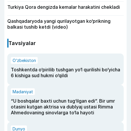
Turkiya Qora dengizda kemalar harakatini chekladi
Qashqadaryoda yangi qurilayotgan ko‘prikning
balkasi tushib ketdi (video)
Tavsiyalar
O‘zbekiston
Toshkentda o‘pirilib tushgan yo‘l qurilishi bo‘yicha
6 kishiga sud hukmi o‘qildi
Madaniyat
“U boshqalar baxti uchun tug‘ilgan edi”. Bir umr
otasini kutgan aktrisa va dublyaj ustasi Rimma
Ahmedovaning sinovlarga to‘la hayoti
Dunyo