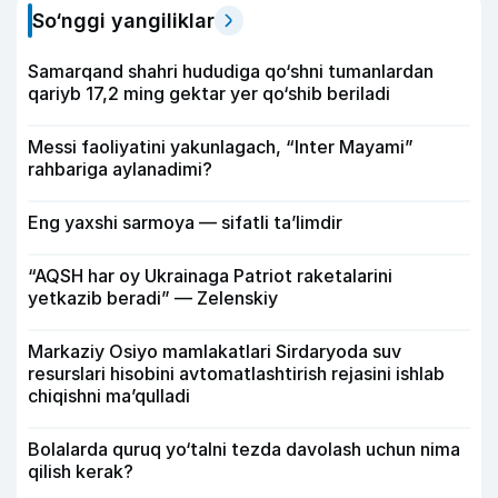
So‘nggi yangiliklar
Samarqand shahri hududiga qo‘shni tumanlardan
qariyb 17,2 ming gektar yer qo‘shib beriladi
Messi faoliyatini yakunlagach, “Inter Mayami”
rahbariga aylanadimi?
Eng yaxshi sarmoya — sifatli ta’limdir
“AQSH har oy Ukrainaga Patriot raketalarini
yetkazib beradi” — Zelenskiy
Markaziy Osiyo mamlakatlari Sirdaryoda suv
resurslari hisobini avtomatlashtirish rejasini ishlab
chiqishni ma’qulladi
Bolalarda quruq yo‘talni tezda davolash uchun nima
qilish kerak?