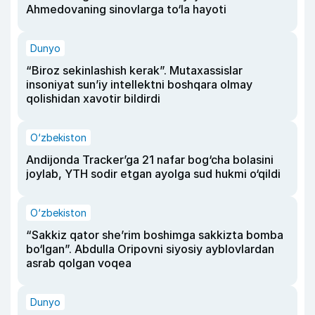
Ahmedovaning sinovlarga to‘la hayoti
Dunyo
“Biroz sekinlashish kerak”. Mutaxassislar
insoniyat sun’iy intellektni boshqara olmay
qolishidan xavotir bildirdi
O‘zbekiston
Andijonda Tracker’ga 21 nafar bog‘cha bolasini
joylab, YTH sodir etgan ayolga sud hukmi o‘qildi
O‘zbekiston
“Sakkiz qator she’rim boshimga sakkizta bomba
bo‘lgan”. Abdulla Oripovni siyosiy ayblovlardan
asrab qolgan voqea
Dunyo