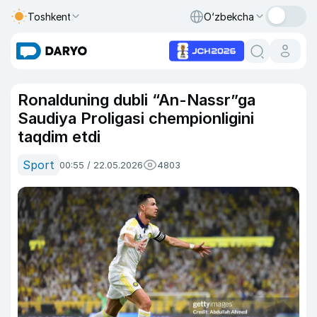
Toshkent
O‘zbekcha
Ronalduning dubli “An-Nassr”ga
Saudiya Proligasi chempionligini
taqdim etdi
Sport
00:55 / 22.05.2026
4803