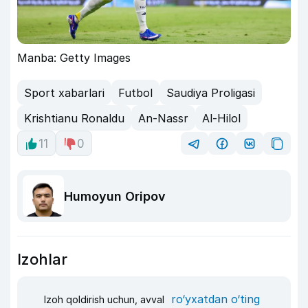
Manba: Getty Images
Sport xabarlari
Futbol
Saudiya Proligasi
Krishtianu Ronaldu
An-Nassr
Al-Hilol
11
0
Humoyun Oripov
Izohlar
ro‘yxatdan o‘ting
Izoh qoldirish uchun, avval