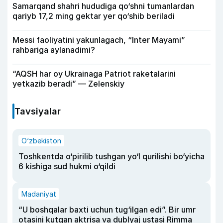
Samarqand shahri hududiga qo‘shni tumanlardan
qariyb 17,2 ming gektar yer qo‘shib beriladi
Messi faoliyatini yakunlagach, “Inter Mayami”
rahbariga aylanadimi?
“AQSH har oy Ukrainaga Patriot raketalarini
yetkazib beradi” — Zelenskiy
Tavsiyalar
O‘zbekiston
Toshkentda o‘pirilib tushgan yo‘l qurilishi bo‘yicha
6 kishiga sud hukmi o‘qildi
Madaniyat
“U boshqalar baxti uchun tug‘ilgan edi”. Bir umr
otasini kutgan aktrisa va dublyaj ustasi Rimma