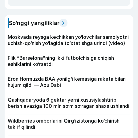
So‘nggi yangiliklar
Moskvada reysga kechikkan yo‘lovchilar samolyotni
uchish-qo‘nish yo‘lagida to‘xtatishga urindi (video)
Flik “Barselona”ning ikki futbolchisiga chiqish
eshiklarini ko‘rsatdi
Eron Hormuzda BAA yonilg‘i kemasiga raketa bilan
hujum qildi — Abu Dabi
Qashqadaryoda 6 gektar yerni xususiylashtirib
berish evaziga 100 mln so‘m so‘ragan shaxs ushlandi
Wildberries omborlarini Qirg‘izistonga ko‘chirish
taklif qilindi