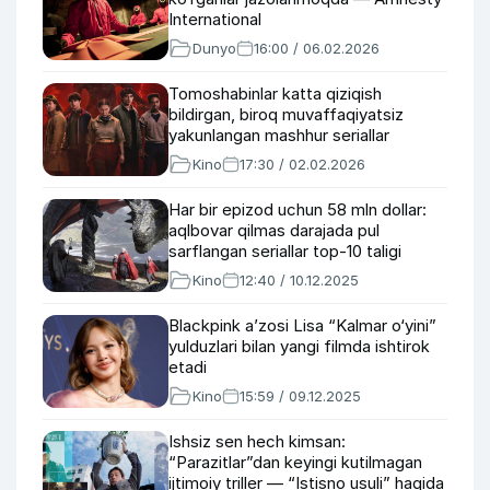
International
Dunyo
16:00 / 06.02.2026
Tomoshabinlar katta qiziqish
bildirgan, biroq muvaffaqiyatsiz
yakunlangan mashhur seriallar
Kino
17:30 / 02.02.2026
Har bir epizod uchun 58 mln dollar:
aqlbovar qilmas darajada pul
sarflangan seriallar top-10 taligi
Kino
12:40 / 10.12.2025
Blackpink a’zosi Lisa “Kalmar o‘yini”
yulduzlari bilan yangi filmda ishtirok
etadi
Kino
15:59 / 09.12.2025
Ishsiz sen hech kimsan:
“Parazitlar”dan keyingi kutilmagan
ijtimoiy triller — “Istisno usuli” haqida