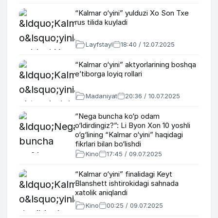
“Kalmar o‘yini” yulduzi Xo Son Txe
rus tilida kuyladi
Layfstayl
18:40 / 12.07.2025
“Kalmar o‘yini” aktyorlarining boshqa
e’tiborga loyiq rollari
Madaniyat
20:36 / 10.07.2025
“Nega buncha ko‘p odam
o‘ldirdingiz?”: Li Byon Xon 10 yoshli
o‘g‘lining “Kalmar o‘yini” haqidagi
fikrlari bilan bo‘lishdi
Kino
17:45 / 09.07.2025
“Kalmar o‘yini” finalidagi Keyt
Blanshett ishtirokidagi sahnada
xatolik aniqlandi
Kino
00:25 / 09.07.2025