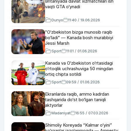
Britaniyada davlat xizmatchilari ish
vaqti GTA o‘ynadi
Dunyo
11:40 / 19.06.2026
"O‘zbekiston bizga munosib raqib
bo‘ladi" — Kanada bosh murabbiyi
Jessi Marsh
Sport
11:01 / 01.06.2026
Kanada va O‘zbekiston o‘rtasidagi
o‘rtoqlik uchrashuviga 50 mingdan
ortiq chipta sotildi
Sport
09:59 / 01.06.2026
Ekranlarda raqib, ammo kadrdan
tashqarida do‘st bo‘lgan taniqli
aktyorlar
Madaniyat
16:55 / 07.03.2026
Shimoliy Koreyada “Kalmar o‘yini”
ko‘rganlar jazolanmoqda — Amnesty