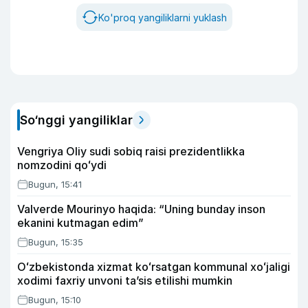
Ko'proq yangiliklarni yuklash
So‘nggi yangiliklar
Vengriya Oliy sudi sobiq raisi prezidentlikka
nomzodini qoʻydi
Bugun, 15:41
Valverde Mourinyo haqida: “Uning bunday inson
ekanini kutmagan edim”
Bugun, 15:35
Oʻzbekistonda xizmat koʻrsatgan kommunal xoʻjaligi
xodimi faxriy unvoni taʼsis etilishi mumkin
Bugun, 15:10