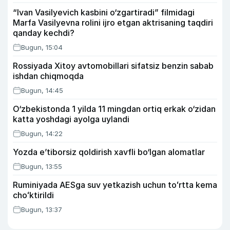
“Ivan Vasilyevich kasbini o‘zgartiradi” filmidagi
Marfa Vasilyevna rolini ijro etgan aktrisaning taqdiri
qanday kechdi?
Bugun, 15:04
Rossiyada Xitoy avtomobillari sifatsiz benzin sabab
ishdan chiqmoqda
Bugun, 14:45
O‘zbekistonda 1 yilda 11 mingdan ortiq erkak o‘zidan
katta yoshdagi ayolga uylandi
Bugun, 14:22
Yozda e’tiborsiz qoldirish xavfli bo‘lgan alomatlar
Bugun, 13:55
Ruminiyada AESga suv yetkazish uchun toʻrtta kema
choʻktirildi
Bugun, 13:37