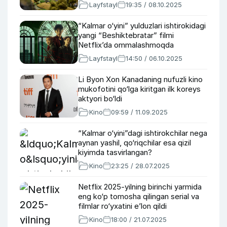
Layfstayl
19:35 / 08.10.2025
“Kalmar o‘yini” yulduzlari ishtirokidagi
yangi “Beshiktebratar” filmi
Netflix’da ommalashmoqda
Layfstayl
14:50 / 06.10.2025
Li Byon Xon Kanadaning nufuzli kino
mukofotini qo‘lga kiritgan ilk koreys
aktyori bo‘ldi
Kino
09:59 / 11.09.2025
“Kalmar o‘yini”dagi ishtirokchilar nega
aynan yashil, qo‘riqchilar esa qizil
kiyimda tasvirlangan?
Kino
23:25 / 28.07.2025
Netflix 2025-yilning birinchi yarmida
eng ko‘p tomosha qilingan serial va
filmlar ro‘yxatini e’lon qildi
Kino
18:00 / 21.07.2025