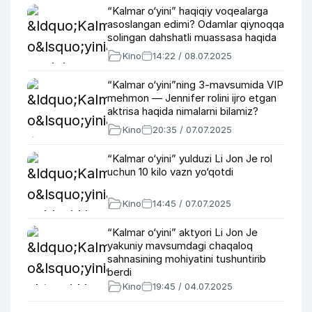
“Kalmar o‘yini” haqiqiy voqealarga
asoslangan edimi? Odamlar qiynoqqa
solingan dahshatli muassasa haqida
Kino
14:22 / 08.07.2025
“Kalmar o‘yini”ning 3-mavsumida VIP
mehmon — Jennifer rolini ijro etgan
aktrisa haqida nimalarni bilamiz?
Kino
20:35 / 07.07.2025
“Kalmar o‘yini” yulduzi Li Jon Je rol
uchun 10 kilo vazn yo‘qotdi
Kino
14:45 / 07.07.2025
“Kalmar o‘yini” aktyori Li Jon Je
yakuniy mavsumdagi chaqaloq
sahnasining mohiyatini tushuntirib
berdi
Kino
19:45 / 04.07.2025