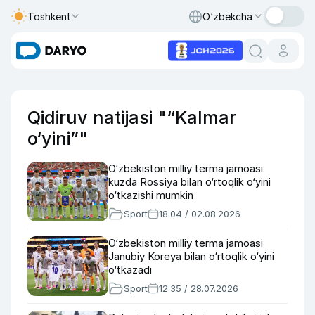
Toshkent
O‘zbekcha
Qidiruv natijasi "“Kalmar
o‘yini”"
O‘zbekiston milliy terma jamoasi
kuzda Rossiya bilan o‘rtoqlik o‘yini
o‘tkazishi mumkin
Sport
18:04 / 02.08.2026
O‘zbekiston milliy terma jamoasi
Janubiy Koreya bilan o‘rtoqlik o‘yini
o‘tkazadi
Sport
12:35 / 28.07.2026