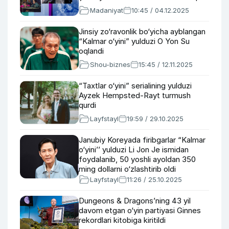
Madaniyat
10:45 / 04.12.2025
Jinsiy zo‘ravonlik bo‘yicha ayblangan
“Kalmar o‘yini” yulduzi O Yon Su
oqlandi
Shou-biznes
15:45 / 12.11.2025
“Taxtlar o‘yini” serialining yulduzi
Ayzek Hempsted-Rayt turmush
qurdi
Layfstayl
19:59 / 29.10.2025
Janubiy Koreyada firibgarlar “Kalmar
o‘yini’’ yulduzi Li Jon Je ismidan
foydalanib, 50 yoshli ayoldan 350
ming dollarni o‘zlashtirib oldi
Layfstayl
11:26 / 25.10.2025
Dungeons & Dragons’ning 43 yil
davom etgan o‘yin partiyasi Ginnes
rekordlari kitobiga kiritildi