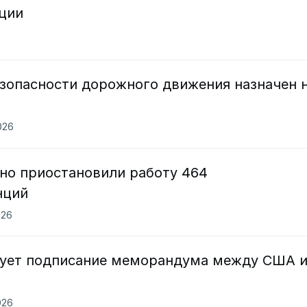
рции
зопасности дорожного движения назначен 
026
нно приостановили работу 464
нций
026
вует подписание меморандума между США 
026