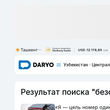
Ташкент
USD :
12 178,85
сум
Узбекистан
Централ
Результат поиска "бе
«Я — цель номер оди