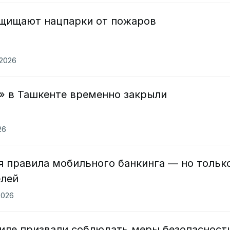
ащищают нацпарки от пожаров
.2026
» в Ташкенте временно закрыли
26
я правила мобильного банкинга — но тольк
елей
2026
аиле призвали соблюдать меры безопасност