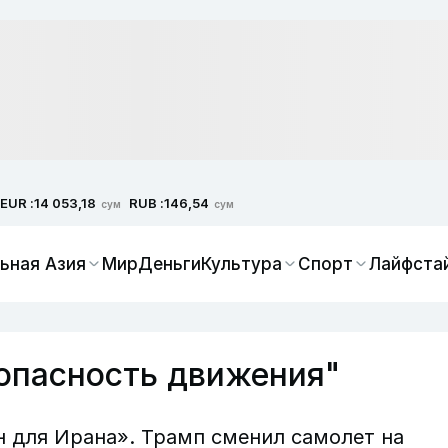
EUR :
RUB :
14 053,18
146,54
сум
сум
ьная Азия
Мир
Деньги
Культура
Спорт
Лайфста
зопасность движения"
н для Ирана». Трамп сменил самолет на