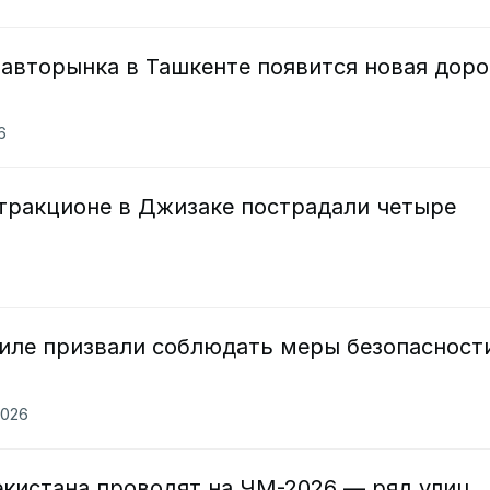
авторынка в Ташкенте появится новая доро
6
тракционе в Джизаке пострадали четыре
аиле призвали соблюдать меры безопасност
2026
екистана проводят на ЧМ-2026 — ряд улиц