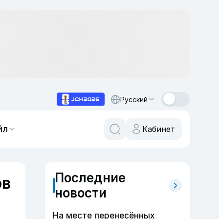
Русский
йл
Кабинет
Последние
ов
новости
На месте перенесённых