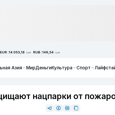
EUR :
RUB :
14 053,18
146,54
сум
сум
ьная Азия
Мир
Деньги
Культура
Спорт
Лайфста
щищают нацпарки от пожар