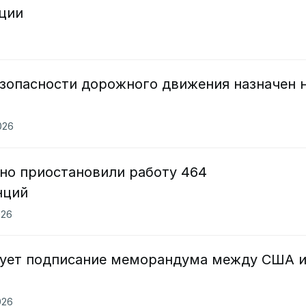
рции
зопасности дорожного движения назначен 
026
нно приостановили работу 464
нций
026
вует подписание меморандума между США 
026