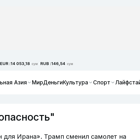
EUR :
RUB :
14 053,18
146,54
сум
сум
ьная Азия
Мир
Деньги
Культура
Спорт
Лайфста
зопасность"
н для Ирана». Трамп сменил самолет на