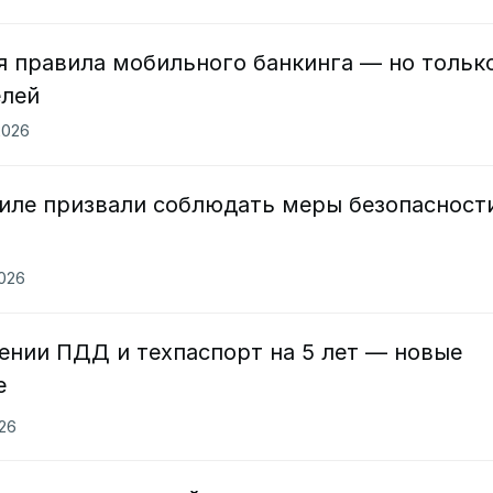
я правила мобильного банкинга — но тольк
елей
2026
аиле призвали соблюдать меры безопасност
2026
ении ПДД и техпаспорт на 5 лет — новые
е
026