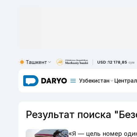
Ташкент
USD :
12 178,85
сум
Узбекистан
Централ
Результат поиска "Бе
«Я — цель номер оди