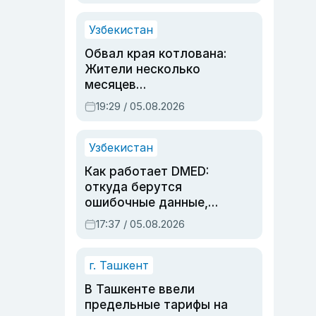
Узбекистан
Обвал края котлована:
Жители несколько
месяцев
предупреждали об
19:29 / 05.08.2026
опасности, но стройка
продолжалась
Узбекистан
Как работает DMED:
откуда берутся
ошибочные данные,
дубли аккаунтов и
17:37 / 05.08.2026
очереди по онлайн-
записи
г. Ташкент
В Ташкенте ввели
предельные тарифы на