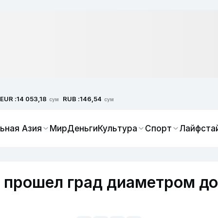
EUR :
RUB :
14 053,18
146,54
сум
сум
ьная Азия
Мир
Деньги
Культура
Спорт
Лайфста
 прошел град диаметром до